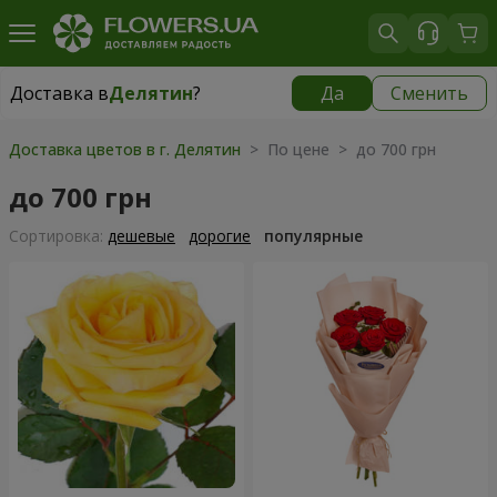
Доставка в
Делятин
?
Да
Сменить
Доставка в
Делятин
|
425 грн
Доставка цветов в г. Делятин
> По цене > до 700 грн
до 700 грн
Cортировка:
дешевые
дорогие
популярные