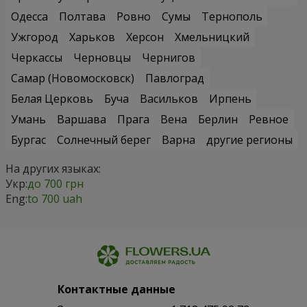
Одесса
Полтава
Ровно
Сумы
Тернополь
Ужгород
Харьков
Херсон
Хмельницкий
Черкассы
Черновцы
Чернигов
Самар (Новомосковск)
Павлоград
Белая Церковь
Буча
Васильков
Ирпень
Умань
Варшава
Прага
Вена
Берлин
Ревное
Бургас
Солнечный берег
Варна
другие регионы
На других языках:
Укр:
до 700 грн
Eng:
to 700 uah
Контактные данные