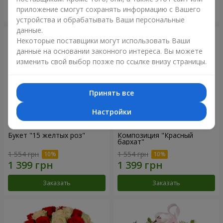
приложение смогут сохранять информацию с Вашего
Заказать
Заказать
устройства и обрабатывать Ваши персональные
данные.
Некоторые поставщики могут использовать Ваши
данные на основании законного интереса. Вы можете
изменить свой выбор позже по ссылке внизу страницы.
Принять все
Настройки
Букет "15 желтых роз"
Композиция "Красный
бархат"
1 554 грн
1 554 грн
Заказать
Заказать