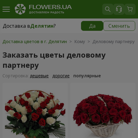
Доставка в
Делятин
?
Да
Сменить
Доставка в
Делятин
|
425 грн
Доставка цветов в г. Делятин
> Кому > Деловому партнеру
Заказать цветы деловому
партнеру
Cортировка:
дешевые
дорогие
популярные