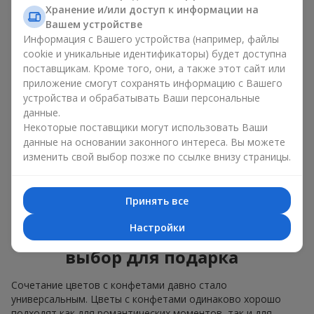
Для
корпоративного мероприятия
подойдёт
Хранение и/или доступ к информации на
премиальный подарок: здесь коробка с цветами и
Вашем устройстве
сладостями дополняется изысканными каллами,
Информация с Вашего устройства (например, файлы
герберами
или
орхидеями
и элитными сладостями;
cookie и уникальные идентификаторы) будет доступна
поставщикам. Кроме того, они, а также этот сайт или
Нежные букеты из
эустомы
,
тюльпанов
или
приложение смогут сохранять информацию с Вашего
альстромерии
хорошо сочетаются с конфетами
устройства и обрабатывать Ваши персональные
Merci, поддерживая нежную подачу и лёгкое
данные.
настроение — как
поздравление с рождением
ребёнка
или ко Дню всех влюблённых.
Некоторые поставщики могут использовать Ваши
данные на основании законного интереса. Вы можете
Мы поможем вам подобрать лучшее сочетание цветочного
изменить свой выбор позже по ссылке внизу страницы.
микса и сладостей под ваш повод и оформим подарок —
цветы с конфетами — надлежащим образом.
Принять все
Коробка с цветами и
Настройки
сладостями — ваш лучший
выбор для подарка
Сочетание цветов с конфетами давно стало
универсальным. Цветы с конфетами одинаково хорошо
подходят как для романтических моментов, так и для