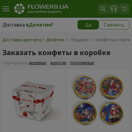
Доставка в
Делятин
?
Да
Сменить
Доставка в
Делятин
|
425 грн
Доставка цветов в г. Делятин
> Подарки > Конфеты и прочи
Заказать конфеты в коробке
Cортировка:
дешевые
дорогие
популярные