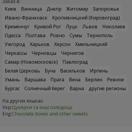
Заказ в:
Киев
Винница
Днепр
Житомир
Запорожье
Ивано-Франковск
Кропивницкий (Кировоград)
Кременчуг
Кривой Рог
Луцк
Львов
Николаев
Одесса
Полтава
Ровно
Сумы
Тернополь
Ужгород
Харьков
Херсон
Хмельницкий
Черкассы
Черновцы
Чернигов
Самар (Новомосковск)
Павлоград
Белая Церковь
Буча
Васильков
Ирпень
Умань
Варшава
Прага
Вена
Берлин
Ревное
Бургас
Солнечный берег
Варна
другие регионы
На других языках:
Укр:
Цукерки та інші солодощі
Eng:
Chocolate boxes and other sweets