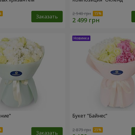
2 940 грн
Заказать
яние"
Букет "Байнес"
2 879 грн
Заказать