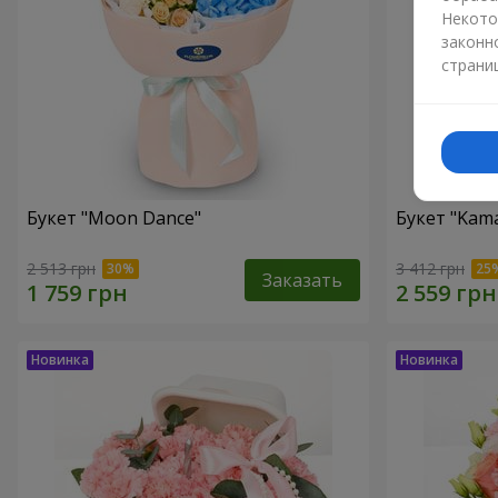
Некото
законн
страни
Букет "Moon Dance"
Букет "Kama
2 513 грн
3 412 грн
Заказать