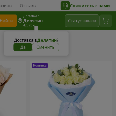
азины
Отзывы
Свяжитесь с нами
Доставка в
Найти
Делятин
Cтатус заказа
425 грн
Доставка в
Делятин
?
Да
Сменить