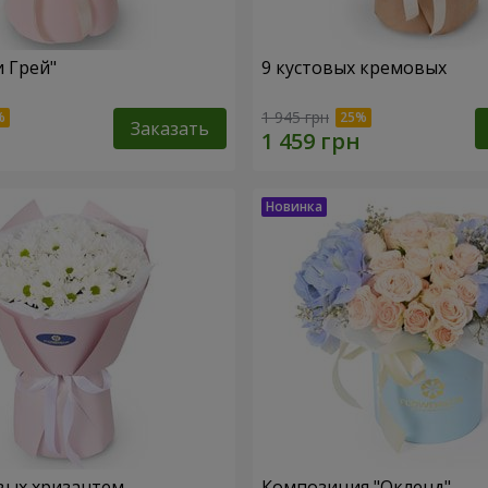
и Грей"
9 кустовых кремовых
1 945 грн
Заказать
вых хризантем
Композиция "Окленд"