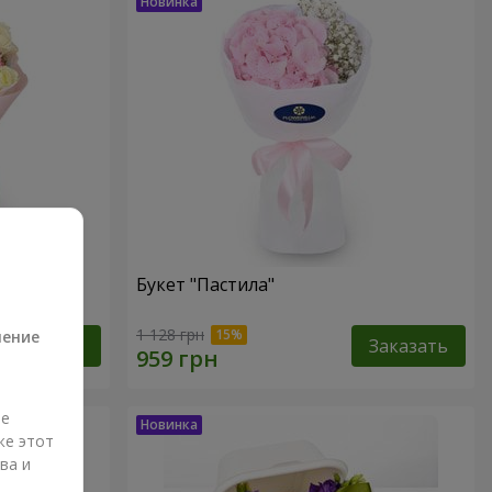
Букет "Пастила"
а
1 128 грн
ление
Заказать
Заказать
ые
же этот
ва и