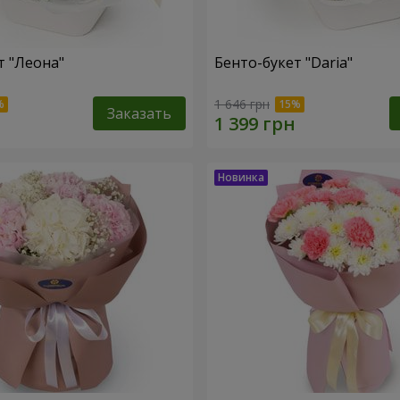
т "Леона"
Бенто-букет "Daria"
1 646 грн
Заказать