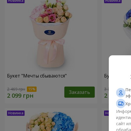
Букет "Мечты сбываются"
Букет "Гре
2 469 грн
3 324 грн
Пе
Заказать
эф
Хр
Информ
иденти
сайт и
обраба