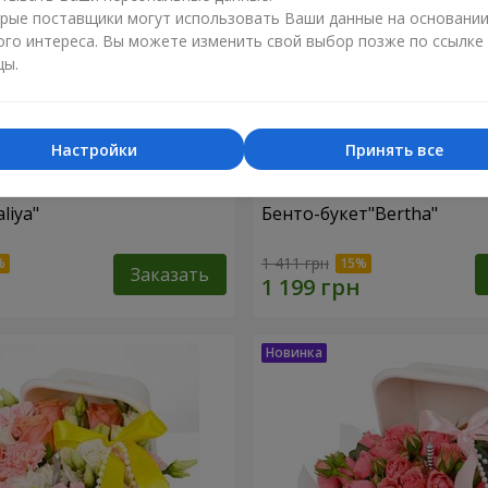
рые поставщики могут использовать Ваши данные на основани
ого интереса. Вы можете изменить свой выбор позже по ссылке
цы.
Настройки
Принять все
liya"
Бенто-букет"Bertha"
1 411 грн
Заказать