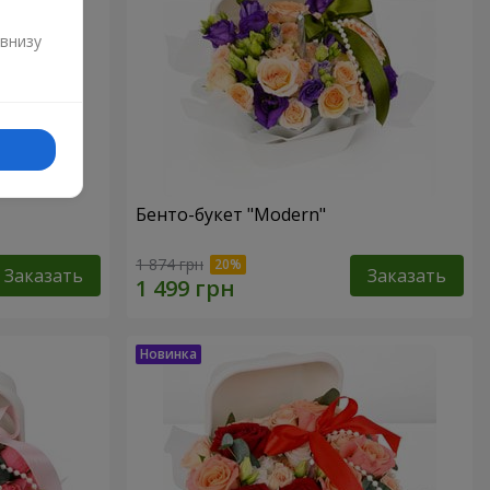
и
 внизу
Бенто-букет "Modern"
1 874 грн
Заказать
Заказать