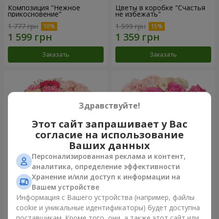
Композиция "Нежное
Цветы в коробке "Счастья
прикосновение"
не избежать"
1 777 грн
1 599 грн
Заказать
Заказать
Здравствуйте!
Этот сайт запрашивает у Вас
согласие на использование
Ваших данных
Персонализированная реклама и контент,
аналитика, определение эффективности
Хранение и/или доступ к информации на
Цветы в коробке "Соломия"
Композиция "Barbie"
Вашем устройстве
2 066 грн
2 479 грн
Информация с Вашего устройства (например, файлы
cookie и уникальные идентификаторы) будет доступна
поставщикам. Кроме того, они, а также этот сайт или