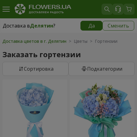
Доставка в
Делятин
?
Да
Сменить
Доставка в
Делятин
|
425 грн
Доставка цветов в г. Делятин
> Цветы > Гортензии
Заказать гортензии
Cортировка
Подкатегории