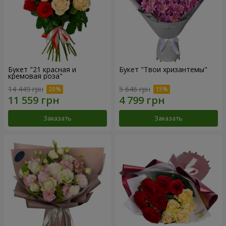
Букет "21 красная и
Букет "Твои хризантемы"
кремовая роза"
14 449 грн
5 646 грн
Заказать
Заказать