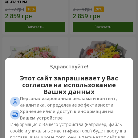
хризантем
3 177 грн
3 574 грн
Заказать
Заказать
Здравствуйте!
Этот сайт запрашивает у Вас
согласие на использование
Ваших данных
Персонализированная реклама и контент,
Букет "Крещатик"
Букет "Мы и лето"
аналитика, определение эффективности
Хранение и/или доступ к информации на
17 941 грн
6 443 грн
Вашем устройстве
Информация с Вашего устройства (например, файлы
cookie и уникальные идентификаторы) будет доступна
Заказать
Заказать
поставщикам. Кроме того, они, а также этот сайт или