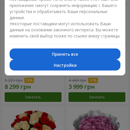
приложение смогут сохранять информацию с Вашего
устройства и обрабатывать Ваши персональные
данные.
Некоторые поставщики могут использовать Ваши
данные на основании законного интереса. Вы можете
изменить свой выбор позже по ссылке внизу страницы.
Принять все
Настройки
Букет "15 желтых роз"
Композиция "Красный
бархат"
9 221 грн
4 443 грн
Заказать
Заказать