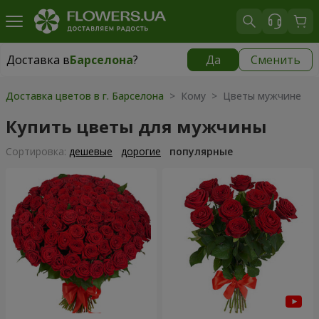
Доставка в
Барселона
?
Да
Сменить
Доставка в
Барселона
|
699 грн
Доставка цветов в г. Барселона
> Кому > Цветы мужчине
Купить цветы для мужчины
Cортировка:
дешевые
дорогие
популярные