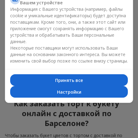
Вашем устройстве
красота и вкус в одном
Информация с Вашего устройства (например, файлы
подарке
cookie и уникальные идентификаторы) будет доступна
поставщикам. Кроме того, они, а также этот сайт или
приложение смогут сохранять информацию с Вашего
Торты с живыми цветами — это современное сочетание
флористики и гастрономической эстетики. Эксклюзивный
устройства и обрабатывать Ваши персональные
десерт в паре с
изысканным букетом
выглядит эффектно,
данные.
стильно и подчёркивает значимость события —
дня
Некоторые поставщики могут использовать Ваши
рождения
,
рождения ребёнка
или
корпоратива
.
данные на основании законного интереса. Вы можете
изменить свой выбор позже по ссылке внизу страницы.
В композиции букет цветов с тортом живые растения
задают эмоциональное настроение, а кондитерский декор
завершает сладкий праздничный акцент. Такой десерт с
Принять все
украшениями из любимых цветов отлично смотрится и на
праздничном столе, и на фотографиях.
Настройки
Как заказать торт к букету
онлайн с доставкой по
Барселоне?
Чтобы заказать букет цветов с тортом с доставкой по