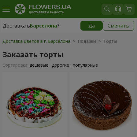
Доставка в
Барселона
?
Да
Сменить
Доставка в
Барселона
|
699 грн
Доставка цветов в г. Барселона
> Подарки > Торты
Заказать торты
Cортировка:
дешевые
дорогие
популярные