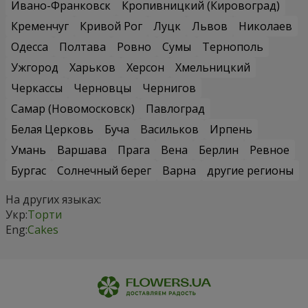
Ивано-Франковск
Кропивницкий (Кировоград)
Кременчуг
Кривой Рог
Луцк
Львов
Николаев
Одесса
Полтава
Ровно
Сумы
Тернополь
Ужгород
Харьков
Херсон
Хмельницкий
Черкассы
Черновцы
Чернигов
Самар (Новомосковск)
Павлоград
Белая Церковь
Буча
Васильков
Ирпень
Умань
Варшава
Прага
Вена
Берлин
Ревное
Бургас
Солнечный берег
Варна
другие регионы
На других языках:
Укр:
Торти
Eng:
Cakes