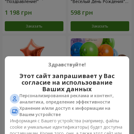
"Поздравление!"
"Веселый День Рождения" -
3 шарика
Заказать
Заказать
Здравствуйте!
Этот сайт запрашивает у Вас
согласие на использование
Ваших данных
Персонализированная реклама и контент,
Фонтан шаров “Мир чудес”
Коллекция шариков "День
аналитика, определение эффективности
рождения" (с Тедди)
Хранение и/или доступ к информации на
Вашем устройстве
Информация с Вашего устройства (например, файлы
cookie и уникальные идентификаторы) будет доступна
Заказать
Заказать
поставщикам. Кроме того, они, а также этот сайт или