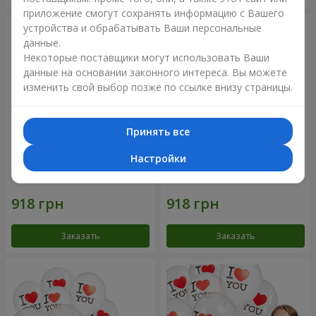
приложение смогут сохранять информацию с Вашего
устройства и обрабатывать Ваши персональные
данные.
Некоторые поставщики могут использовать Ваши
данные на основании законного интереса. Вы можете
изменить свой выбор позже по ссылке внизу страницы.
Принять все
Настройки
Коллекция шариков
Коллекция шариков
"Смайлики" - 5 шариков
"Люблю" - 5 шариков
Заказать
Заказать