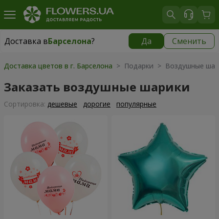
Доставка в
Барселона
?
Да
Сменить
Доставка в
Барселона
|
699 грн
Доставка цветов в г. Барселона
> Подарки > Воздушные шар
Заказать воздушные шарики
Cортировка:
дешевые
дорогие
популярные