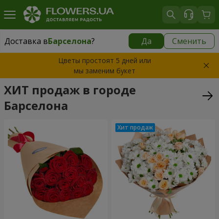
Доставка в
Барселона
?
Да
Сменить
Доставка в
Барселона
|
699 грн
Цветы простоят 5 дней или
мы заменим букет
ХИТ продаж в городе
Барселона