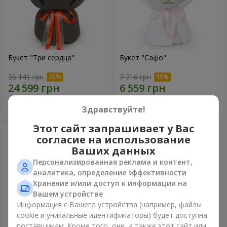
Букет "Три сердца"
Букет "Сафо"
35 141 грн
7 716 грн
Заказать
Заказать
Здравствуйте!
Этот сайт запрашивает у Вас
согласие на использование
Ваших данных
Персонализированная реклама и контент,
аналитика, определение эффективности
Хранение и/или доступ к информации на
Вашем устройстве
Информация с Вашего устройства (например, файлы
cookie и уникальные идентификаторы) будет доступна
поставщикам. Кроме того, они, а также этот сайт или