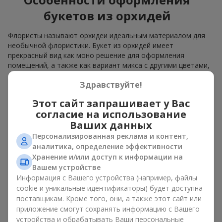
букетов из орхидей
Флористы называют орхидеи идеальным материалом для
необычной флористики. Букет из орхидей имеет
прекрасный вид как моно решение для оформления
помещений, а также как вариант микса с другими цветами,
который сохраняет свою выразительность в любом
Здравствуйте!
формате.
Этот сайт запрашивает у Вас
Благодаря своей структуре орхидея позволяет создавать
композиции в классическом, минималистичном или
согласие на использование
современном стиле. Букет из орхидей эффектно смотрится
Ваших данных
как в камерных, так и в масштабных работах, а её
Персонализированная реклама и контент,
роскошные соцветия легко становятся центральным
аналитика, определение эффективности
элементом композиции. В зависимости от оформления и
Хранение и/или доступ к информации на
сорта растений различается и цена на орхидеи. Учитывайте
Вашем устройстве
это, прежде чем заказать букет из орхидей.
Информация с Вашего устройства (например, файлы
cookie и уникальные идентификаторы) будет доступна
Кому дарят орхидеи?
поставщикам. Кроме того, они, а также этот сайт или
приложение смогут сохранять информацию с Вашего
Букет из орхидей универсален и может подойти любому. Их
устройства и обрабатывать Ваши персональные