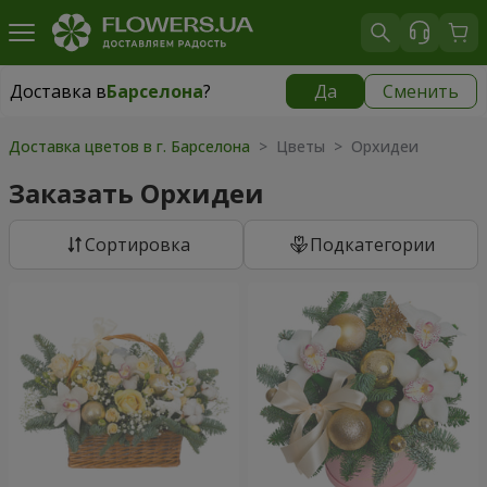
Доставка в
Барселона
?
Да
Сменить
Доставка в
Барселона
|
699 грн
Доставка цветов в г. Барселона
> Цветы > Орхидеи
Заказать Орхидеи
Cортировка
Подкатегории