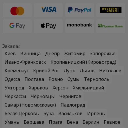
Заказ в:
Киев
Винница
Днепр
Житомир
Запорожье
Ивано-Франковск
Кропивницкий (Кировоград)
Кременчуг
Кривой Рог
Луцк
Львов
Николаев
Одесса
Полтава
Ровно
Сумы
Тернополь
Ужгород
Харьков
Херсон
Хмельницкий
Черкассы
Черновцы
Чернигов
Самар (Новомосковск)
Павлоград
Белая Церковь
Буча
Васильков
Ирпень
Умань
Варшава
Прага
Вена
Берлин
Ревное