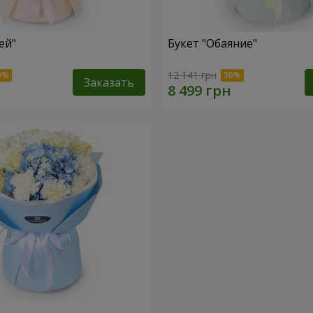
ей"
Букет "Обаяние"
12 141 грн
Заказать