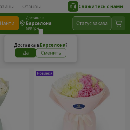
азины
Отзывы
Свяжитесь с нами
Доставка в
Найти
Барселона
Cтатус заказа
699 грн
Доставка в
Барселона
?
Да
Сменить