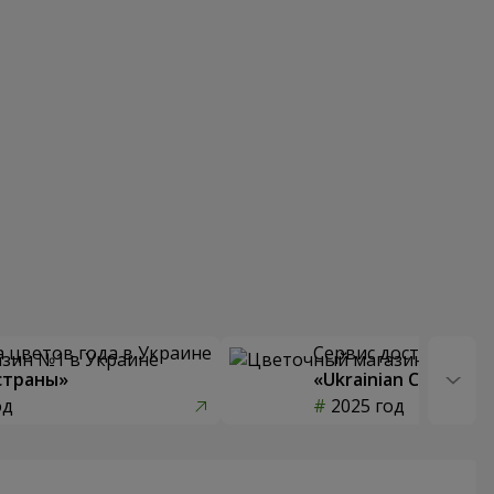
 цветов года в Украине
Сервис доставки цв
страны»
«Ukrainian Choice»
од
2025 год