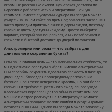
огромные роскошные охапки. Курьерская доставка по
Барселоне работает четко и оперативно. Точную
стоимость вместе с услугами курьера вы всегда можете
увидеть на нашем сайте во время оформления заказа. Мы
часто проводим приятные акции и дарим скидки, поэтому
красивые цветы доступны каждому. Просто выберите
вариант, который вам понравился, а мы позаботимся о
свежести и быстрой доставке до дверей получателя.
Альстромерии или розы — что выбрать для
длительного сохранения букета?
Если ваша главная цель — это максимальная стойкость, то
мы однозначно советуем выбрать именно альстромерии.
Они способны сохранять идеальную свежесть в вазе до
двух недель благодаря поочередному распусканию
бутонов. Розы тоже невероятно красивы, но они более
капризны и требуют тщательного ежедневного ухода.
Классическая королева цветов обычно стоит немного
меньше и острее реагирует на температуру в комнате.
Альстромерии прощают мелкие ошибки в уходе и дольше
остаются пышными. Однако вы всегда можете заказать у
нас в г. Барселона красивый микс из этих двух растений,