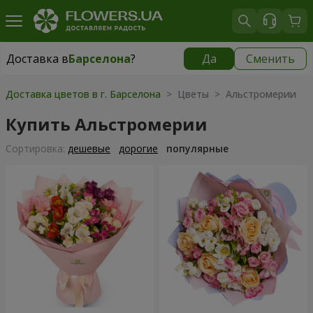
Доставка в
Барселона
?
Да
Сменить
Доставка в
Барселона
|
699 грн
Доставка цветов в г. Барселона
> Цветы > Альстромерии
Купить Альстромерии
Cортировка:
дешевые
дорогие
популярные