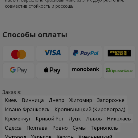
совместив стойкость и роскошь.
Способы оплаты
Заказ в:
Киев
Винница
Днепр
Житомир
Запорожье
Ивано-Франковск
Кропивницкий (Кировоград)
Кременчуг
Кривой Рог
Луцк
Львов
Николаев
Одесса
Полтава
Ровно
Сумы
Тернополь
Ужгород
Харьков
Херсон
Хмельницкий