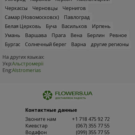
Черкассы
Черновцы
Чернигов
Самар (Новомосковск)
Павлоград
Белая Церковь
Буча
Васильков
Ирпень
Умань
Варшава
Прага
Вена
Берлин
Ревное
Бургас
Солнечный берег
Варна
другие регионы
На других языках:
Укр:
Альстромерії
Eng:
Alstromerias
Контактные данные
Звоните нам
+1 718 475 92 72
Киевстар
(067) 355 77 55
Водафон
(099) 355 77 55