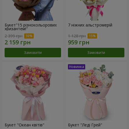
Букет"15 різнокольорових
7 ніжних альстромерій
хризантем!"
2 399 грн
1 128 грн
Замовити
Замовити
Букет "Океан квітів"
Букет "Леді Грей"