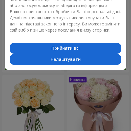
або застосунок зможуть зберігати інформацію з
Вашого пристрою та обробляти Ваші персональні дані.
Деякі постачальники можуть використовувати Ваші
дані на підставі законного інтересу. Ви можете змінити
свій вибір пізніше через посилання внизу сторінки.
Букет "Blue ball"
Букет "Бенефіс"
Прийняти всі
3 656 грн
5 998 грн
Налаштувати
Замовити
Замовити