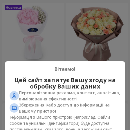
Букет "Пастила"
Букет "Ніжний відтінок"
Вітаємо!
1 175 грн
4 427 грн
Цей сайт запитує Вашу згоду на
обробку Ваших даних
Персоналізована реклама, контент, аналітика,
Замовити
Замовити
вимірювання ефективності
Збереження і/або доступ до інформації на
Вашому пристрої
Інформація з Вашого пристрою (наприклад, файли
cookie та унікальні ідентифікатори) буде доступна
постачальникам. Крім того, вони, а також цей сайт