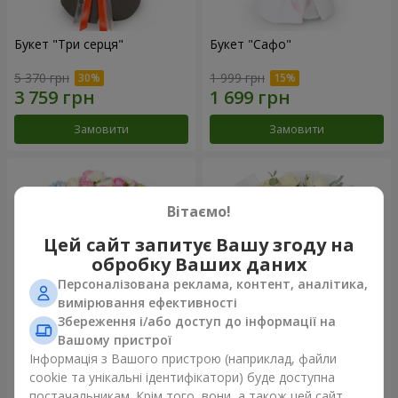
Букет "Три серця"
Букет "Сафо"
5 370 грн
1 999 грн
Замовити
Замовити
Вітаємо!
Цей сайт запитує Вашу згоду на
обробку Ваших даних
Персоналізована реклама, контент, аналітика,
вимірювання ефективності
Збереження і/або доступ до інформації на
Вашому пристрої
Букет "Tarnis"
Монобукет з 9 білих троянд
Інформація з Вашого пристрою (наприклад, файли
cookie та унікальні ідентифікатори) буде доступна
6 152 грн
1 443 грн
постачальникам. Крім того, вони, а також цей сайт