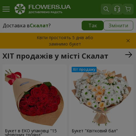
Доставка в
Скалат
?
Так
Змінити
Доставка в
Скалат
|
522 грн
Квіти простоять 5 днів або
замінимо букет
ХІТ продажів у місті Скалат
Букет в ЕКО упаковці "15
Букет "Квітковий бал"
червоних троянд"