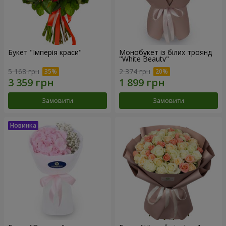
Букет "Імперія краси"
Монобукет із білих троянд
"White Beauty"
5 168 грн
2 374 грн
Замовити
Замовити