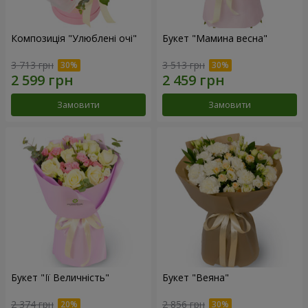
Композиція "Улюблені очі"
Букет "Мамина весна"
3 713 грн
3 513 грн
Замовити
Замовити
Букет "Її Величність"
Букет "Веяна"
2 374 грн
2 856 грн