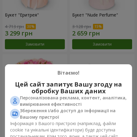
Букет "Еритрея"
Букет "Nude Perfume"
4 713 грн
3 128 грн
Замовити
Замовити
Вітаємо!
Цей сайт запитує Вашу згоду на
обробку Ваших даних
Персоналізована реклама, контент, аналітика,
вимірювання ефективності
Збереження і/або доступ до інформації на
Вашому пристрої
Букет "Рожева ніжність"
Композиція "Ностальжі"
Інформація з Вашого пристрою (наприклад, файли
cookie та унікальні ідентифікатори) буде доступна
4 427 грн
6 799 грн
постачальникам. Крім того, вони, а також цей сайт