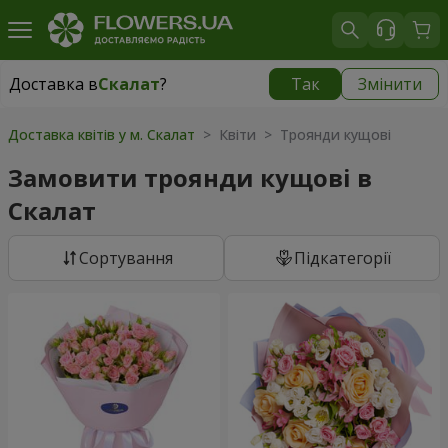
Доставка в
Скалат
?
Так
Змінити
Доставка в
Скалат
|
522 грн
Доставка квітів у м. Скалат
> Квіти > Троянди кущові
Замовити троянди кущові в
Скалат
Сортування
Підкатегорії