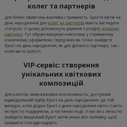
хризантем
, калл і, звісно,
троянд
; декоративні акценти
додадуть вишуканості та довершеності святковій
композиції;
взимку актуальна стримана вишукана флористика,
привітати з днем народження білі квіти
використовуючи — гарна ідея; білі
троянди
,
еустоми
,
амаріліс підкреслять холодний зимовий настрій; а
додавання хвойних гілочок та евкаліпта в букет на
день народження довершить картину.
Сезонні квіти додані в букет на день народження
підкреслюють природну красу моменту. А, щоб зробити
подарунок особливим, ми створюємо з них персоналізовану
композицію, яка відповідає настрою та характеру
отримувача, наприклад з днем народження жінці квіти у
коробці. Такий оригінальний букет на день народження або
букет на ювілей вражає в саме серденько.
День народження з ароматом квітів
Запах квітів — це перше, що відчуває людина, отримуючи
букет квітів з днем народження. Саме яскравий аромат