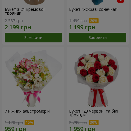
Букет з 21 кремової
Букет "Яскраві сонечка!"
троянди
2 587 грн
1 499 грн
Замовити
Замовити
7 ніжних альстромерій
Букет "23 червоні та білі
троянди"
1 128 грн
2 799 грн