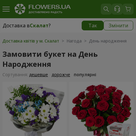
Доставка в
Скалат
?
Так
Змінити
Доставка в
Скалат
|
522 грн
Доставка квітів у м. Скалат
> Нагода > День народження
Замовити букет на День
Народження
Сортування:
дешевше
дорожче
популярні