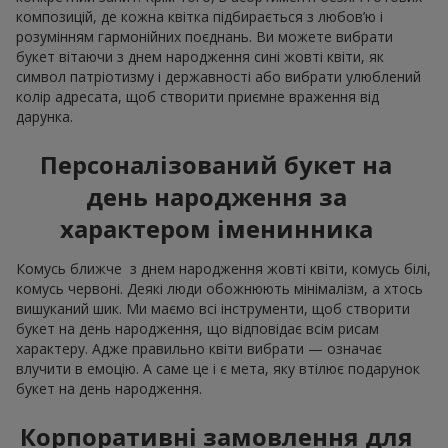
Флористика постійно розвивається, тому актуальний букет
на день народження з кожним роком набуває нового
вигляду. Наразі, в трендах натуральність і мінімалізм. Крім
того, формуючи букет на день народження, все частіше
звертається увага на сезонність:
весняні квіти з днем народження асоціюються з
весняною свіжістю, легкістю та оновленням; в таких
композиціях ідеально відіграють
півонії
,
тюльпани
незвичних сортів та гіацинти; для подарунка з днем
народження весняні квіти пакуються у мінімалістичний
крафт або просто перев’язуються стрічкою;
влітку на перше місце, як букет на день народження
виходять популярні пишні, соковиті композиції з
соняшників
, декоративних
ромашок
та інших
сезонних
квітів
; як оформлення актуальна асиметрія в
оригінальному пакуванні з мішковини або з днем
народження квіти у кошику;
як подарунок з днем народження осінні квіти мають
виглядати тепло і охайно; тут підійде з днем
народження жінці осінній букет виготовлений з