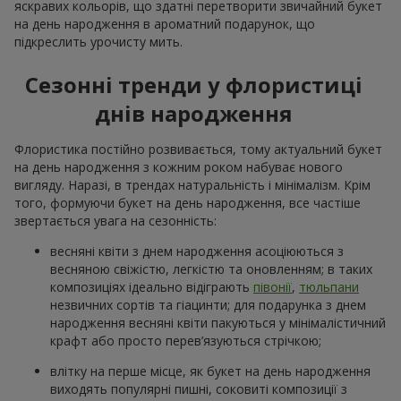
Кошик альстромерій
5 червоних троянд
"Акварель"
3 646 грн
1 128 грн
Замовити
Замовити
101 червона і біла троянда
101 різнокольорова
троянда
6 621 грн
9 383 грн