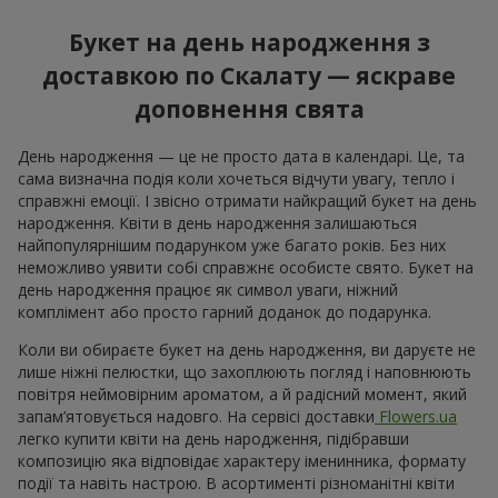
Здивуй кохану!
11 червоних троянд
8 513 грн
1 293 грн
Замовити
Замовити