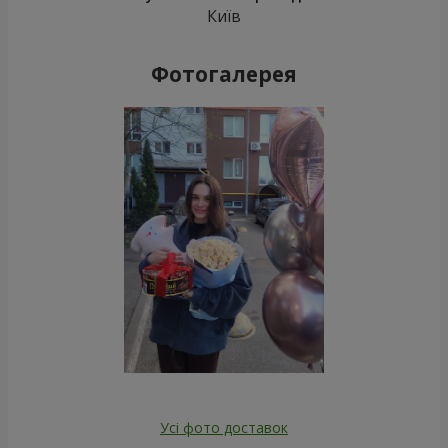
19 червоних троянд
51 різнокольорова троянда
2 249 грн
5 168 грн
Замовити
Замовити
1000 троянд!
Букет "Ти - мій Всесвіт"