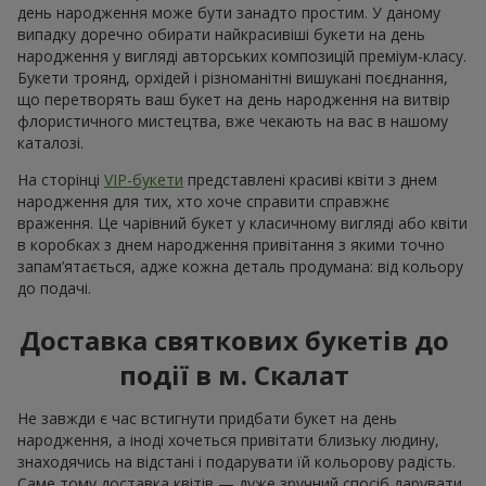
Щойно доставили
Букет "7 білих троянд!"
Київ
Фотогалерея