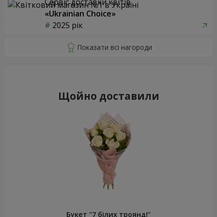
51 біла троянда
Мікс "Планета троянд" із 51
кущової троянди
5 383 грн
6 469 грн
Замовити
Замовити