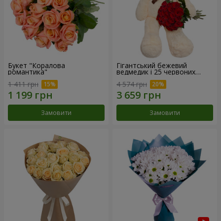
Букет "Коралова
Гігантський бежевий
романтика"
ведмедик і 25 червоних
троянд
1 411 грн
4 574 грн
Замовити
Замовити