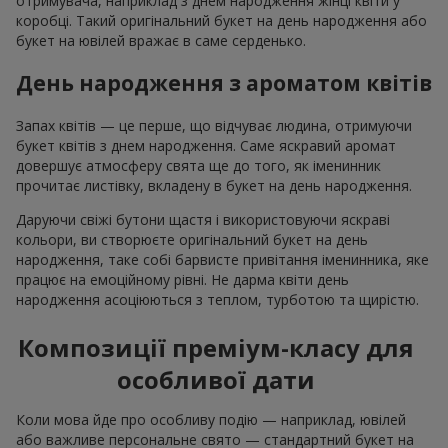
Наші досягнення
Доставка квітів року в Україні
«Вибір країни»
2026 рік
Найкращий квітковий магазин
«Ukrainian Business Award»
2026 рік
Доставка квітів року в Україні
«Вибір країни»
2025 рік
Сервіс доставки квітів
«Ukrainian Choice»
2025 рік