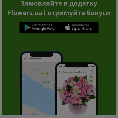
Жовта троянда (поштучно)
Рожева троянда (поштучно)
Замовити
Замовити