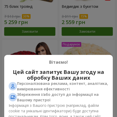
75 білих троянд
Ведмедик з букетом
7 513 грн
3 011 грн
Замовити
Замовити
Вітаємо!
Цей сайт запитує Вашу згоду на
обробку Ваших даних
Персоналізована реклама, контент, аналітика,
вимірювання ефективності
Збереження і/або доступ до інформації на
151 червона троянда
Букет "Очей чарівність"
Вашому пристрої
Інформація з Вашого пристрою (наприклад, файли
15 744 грн
4 199 грн
cookie та унікальні ідентифікатори) буде доступна
постачальникам. Крім того, вони, а також цей сайт