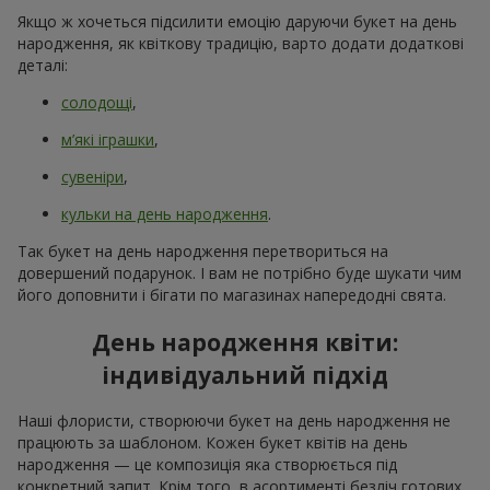
сама визначна подія коли хочеться відчути увагу, тепло і
справжні емоції. І звісно отримати найкращий букет на день
народження. Квіти в день народження залишаються
найпопулярнішим подарунком уже багато років. Без них
неможливо уявити собі справжнє особисте свято. Букет на
день народження працює як символ уваги, ніжний
комплімент або просто гарний доданок до подарунка.
Коли ви обираєте букет на день народження, ви даруєте не
лише ніжні пелюстки, що захоплюють погляд і наповнюють
повітря неймовірним ароматом, а й радісний момент, який
запам’ятовується надовго. На сервісі доставки
Flowers.ua
легко купити квіти на день народження, підібравши
композицію яка відповідає характеру іменинника, формату
події та навіть настрою. В асортименті різноманітні квіти
яскравих кольорів, що здатні перетворити звичайний букет
на день народження в ароматний подарунок, що
підкреслить урочисту мить.
Сезонні тренди у флористиці
днів народження