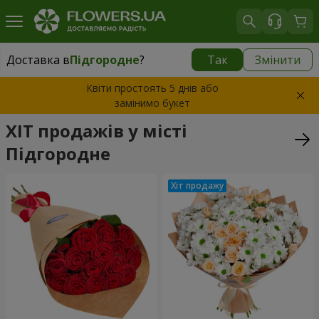
Доставка в
Підгородне
?
Так
Змінити
Доставка в
Підгородне
|
безкоштовно
Квіти простоять 5 днів або
замінимо букет
ХІТ продажів у місті
Підгородне