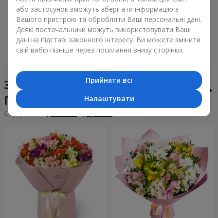
Букет "Tarnis"
або застосунок зможуть зберігати інформацію з
Вашого пристрою та обробляти Ваші персональні дані.
6 460 грн
Деякі постачальники можуть використовувати Ваші
дані на підставі законного інтересу. Ви можете змінити
свій вибір пізніше через посилання внизу сторінки.
Замовити
Прийняти всі
Збірні букети у місті
Підгородне
Налаштувати
Сортування:
дешевше
дорожче