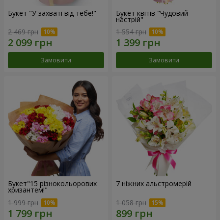
Букет "У захваті від тебе!"
Букет квітів "Чудовий
настрій"
2 469 грн
1 554 грн
Замовити
Замовити
Букет"15 різнокольорових
7 ніжних альстромерій
хризантем!"
1 999 грн
1 058 грн