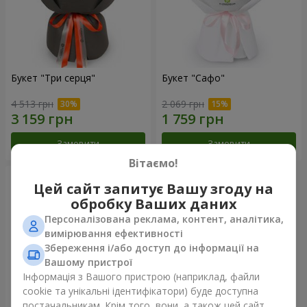
Букет "Три серця"
Букет "Сафо"
4 513 грн
2 069 грн
Замовити
Замовити
Вітаємо!
Цей сайт запитує Вашу згоду на
обробку Ваших даних
Персоналізована реклама, контент, аналітика,
вимірювання ефективності
Збереження і/або доступ до інформації на
Вашому пристрої
Інформація з Вашого пристрою (наприклад, файли
cookie та унікальні ідентифікатори) буде доступна
постачальникам. Крім того, вони, а також цей сайт