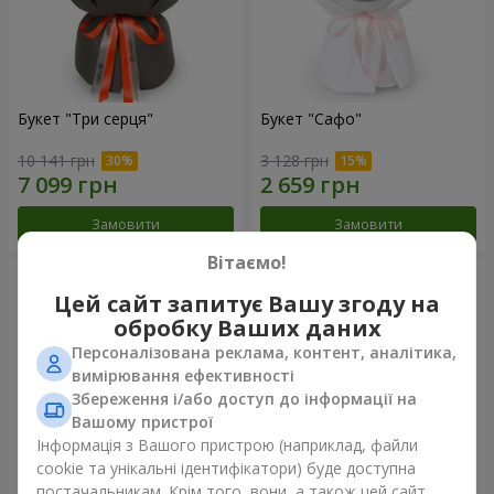
Букет "Три серця"
Букет "Сафо"
10 141 грн
3 128 грн
Замовити
Замовити
Вітаємо!
Цей сайт запитує Вашу згоду на
обробку Ваших даних
Персоналізована реклама, контент, аналітика,
вимірювання ефективності
Збереження і/або доступ до інформації на
Вашому пристрої
Інформація з Вашого пристрою (наприклад, файли
cookie та унікальні ідентифікатори) буде доступна
постачальникам. Крім того, вони, а також цей сайт