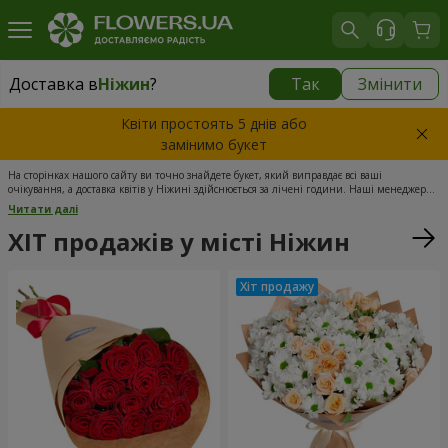
Доставка в
Ніжин
?
Так
Змінити
Доставка в
Ніжин
|
безкоштовно
Квіти простоять 5 днів або
замінимо букет
На сторінках нашого сайту ви точно знайдете букет, який виправдає всі ваші
очікування, а доставка квітів у Ніжині здійснюється за лічені години. Наші менеджери
майже миттєво обробляють кожне замовлення – ідеальне рішення для тих, хто цінує
Читати далі
свій час і спокій. Для оплати вибраного букета вам знадобиться лише кілька хвилин,
причому формується він тільки зі свіжозрізаних бутонів. Під час кожного замовлення
ХІТ продажів у місті Ніжин
ми уточнюємо всі деталі, а завдяки досвідченим флористам і кур'єрам наша доставка
квітів у Ніжині – найкраща.