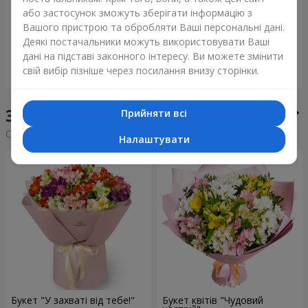
Букет "Tarnis"
Монобукет з 9 білих троянд
або застосунок зможуть зберігати інформацію з
Вашого пристрою та обробляти Ваші персональні дані.
9 937 грн
2 221 грн
Деякі постачальники можуть використовувати Ваші
дані на підставі законного інтересу. Ви можете змінити
свій вибір пізніше через посилання внизу сторінки.
Замовити
Замовити
Збірні букети у місті Ніжин
Прийняти всі
Сортування:
дешевше
дорожче
Налаштувати
Букет "У захваті від тебе!"
Букет квітів "Чудовий