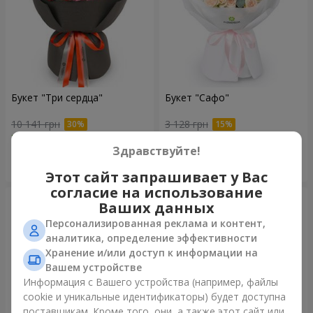
Букет "Три сердца"
Букет "Сафо"
10 141 грн
3 128 грн
Здравствуйте!
Заказать
Заказать
Этот сайт запрашивает у Вас
согласие на использование
Ваших данных
Персонализированная реклама и контент,
аналитика, определение эффективности
Хранение и/или доступ к информации на
Вашем устройстве
Информация с Вашего устройства (например, файлы
cookie и уникальные идентификаторы) будет доступна
поставщикам. Кроме того, они, а также этот сайт или