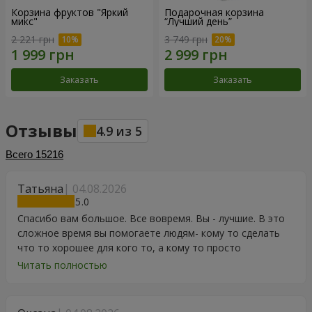
Корзина фруктов "Яркий
Подарочная корзина
микс"
“Лучший день”
2 221 грн
3 749 грн
Заказать
Заказать
Отзывы
4.9
из
5
Всего
15216
Татьяна
04.08.2026
5
Спасибо вам большое. Все вовремя. Вы - лучшие. В это
сложное время вы помогаете людям- кому то сделать
что то хорошее для кого то, а кому то просто
порадоваться цветам, подарку, тортику, поздравлению.
Читать полностью
Особенно, если человек сам себе не может купить даже
в свой День Рождения. Спасибо