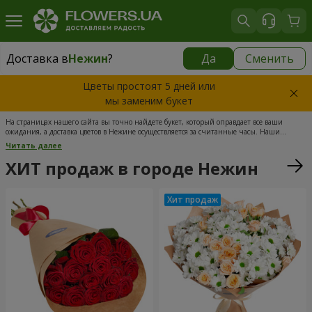
Доставка в
Нежин
?
Да
Сменить
Доставка в
Нежин
|
бесплатно
Цветы простоят 5 дней или
мы заменим букет
На страницах нашего сайта вы точно найдете букет, который оправдает все ваши
ожидания, а доставка цветов в Нежине осуществляется за считанные часы. Наши
менеджеры практически сразу обрабатывают каждый заказ - идеальное решение для
Читать далее
тех, кто ценит свое время и нервы. Для оплаты выбранного букета вам потребуется всего
несколько минут, причем формируется он только из свежесрезанных бутонов. При
ХИТ продаж в городе Нежин
каждом заказе мы уточняем все детали, а благодаря опытным флористам и курьерам
наша доставка цветов в Нежине - лучшая.