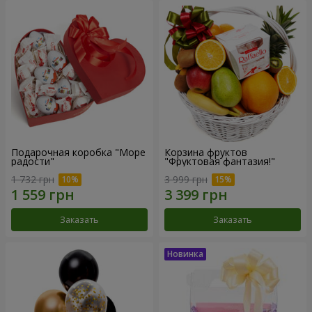
Подарочная коробка "Море
Корзина фруктов
радости"
"Фруктовая фантазия!"
1 732 грн
3 999 грн
Заказать
Заказать