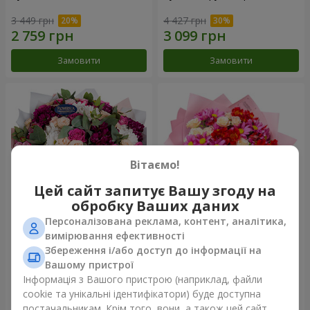
3 449 грн
4 427 грн
Замовити
Замовити
Вітаємо!
Цей сайт запитує Вашу згоду на
обробку Ваших даних
Персоналізована реклама, контент, аналітика,
Букет "Все для тебе ...!"
Букет "Ніжне кохання"
вимірювання ефективності
Збереження і/або доступ до інформації на
8 624 грн
2 221 грн
Вашому пристрої
Інформація з Вашого пристрою (наприклад, файли
cookie та унікальні ідентифікатори) буде доступна
Замовити
Замовити
постачальникам. Крім того, вони, а також цей сайт