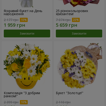
Яскравий букет на День
25 різнокольорових
народження
хризантем!
2 177 грн
7 074 грн
Замовити
Замовити
Композиція "З добрим
Букет "Золотце!"
ранком!"
2 399 грн
2 110 грн