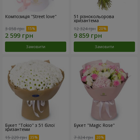
Композиція "Street love"
51 різнокольорова
хризантема
3 058 грн
12 324 грн
Замовити
Замовити
Букет "Tokio" з 51 білої
Букет "Magic Rose"
хризантеми
15 229 грн
7 324 грн