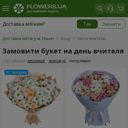
Доставка в
Ніжин
?
Так
Змінити
Доставка в
Ніжин
|
безкоштовно
Доставка квітів у м. Ніжин
> Кому > Квіти вчителю
Замовити букет на день вчителя
Сортування:
дешевше
дорожче
популярні