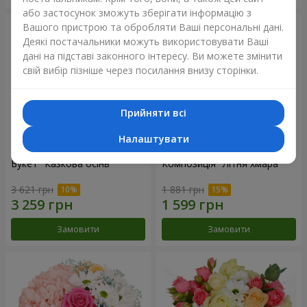
або застосунок зможуть зберігати інформацію з
Вашого пристрою та обробляти Ваші персональні дані.
Деякі постачальники можуть використовувати Ваші
дані на підставі законного інтересу. Ви можете змінити
свій вибір пізніше через посилання внизу сторінки.
Прийняти всі
Налаштувати
Букет "Казкова осінь"
Композиція "Літня хмара"
3 621 грн
1 881 грн
Замовити
Замовити