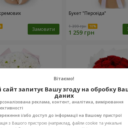
кремових
Букет "Персеїда"
1 399 грн
Замовити
Вітаємо!
 сайт запитує Вашу згоду на обробку В
даних
рсоналізована реклама, контент, аналітика, вимірювання
ективності
ереження і/або доступ до інформації на Вашому пристрої
ція з Вашого пристрою (наприклад, файли cookie та унікальні
вих хризантем
Монобукет з 11 червоних