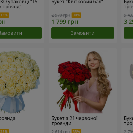
ЕКО упаковці "15
Букет "Квітковий бал"
Бук
х троянд"
тро
2 570 грн
5 43
Замовити
Замовити
троянда
Букет з 21 червоної
Буке
троянди
тро
2 614 грн
2 79