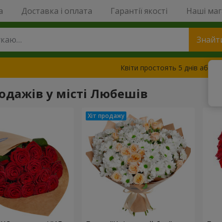
a
Доставка і оплата
Гарантії якості
Наші ма
Знайт
Квіти простоять 5 днів або з
родажів у місті Любешів