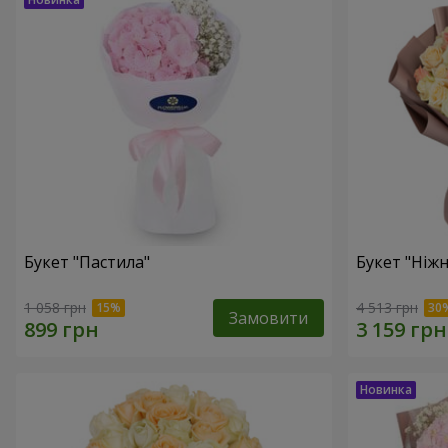
Букет "Пастила"
Букет "Ніжн
1 058 грн
4 513 грн
Замовити