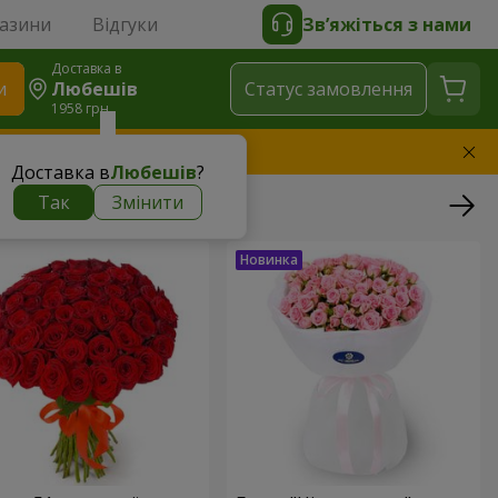
газини
Відгуки
Зв’яжіться з нами
Доставка в
и
Любешів
Статус замовлення
1958 грн
амінимо букет
Доставка в
Любешів
?
Так
Змінити