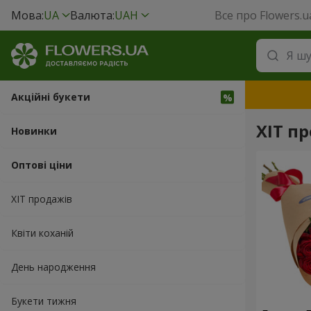
Мова:
UA
Валюта:
UAH
Все про Flowers.u
Акційні букети
ХІТ п
Новинки
Оптові ціни
ХІТ продажів
Квіти коханій
День народження
Букети тижня