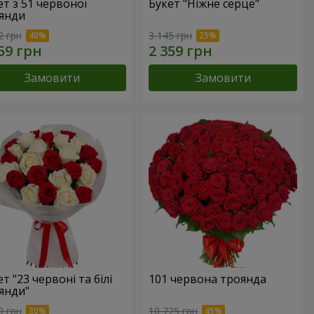
ет з 51 червоної
Букет "Ніжне серце"
янди
2 грн
3 145 грн
Замовити
Замовити
т "23 червоні та білі
101 червона троянда
янди"
9 грн
10 725 грн