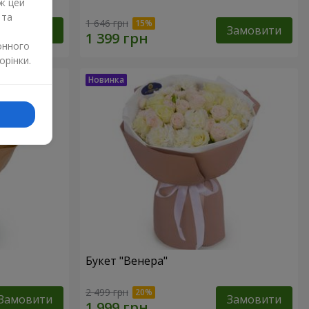
ж цей
 та
1 646 грн
Замовити
Замовити
онного
орінки.
Букет "Венера"
2 499 грн
Замовити
Замовити