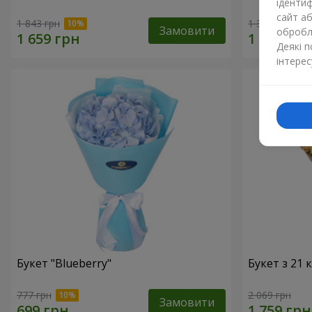
ідентиф
сайт а
1 843 грн
1 364 грн
Замовити
обробля
Деякі 
інтерес
Букет "Blueberry"
Букет з 21
777 грн
2 069 грн
Замовити