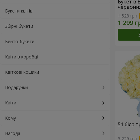
Букет в 
червони
Букети квітів
1 528 грн
Збірні букети
Бенто-букети
Квіти в коробці
Квіткові кошики
Подарунки
Квіти
Кому
51 біла 
Нагода
5 229 грн