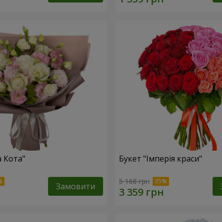
а Кота"
Букет "Імперія краси"
5 168 грн
Замовити