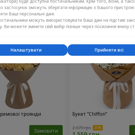
ікатори) буде доступна постачальникам. Крім того, вони, а тако
бо застосунок зможуть зберігати інформацію з Вашого пристрою
1 374 грн
Замовити
ти Ваші персональні дані.
постачальники можуть використовувати Ваші дані на підставі зак
у. Ви можете змінити свій вибір пізніше через посилання внизу ст
Налаштувати
Прийняти всі
 кремової троянди
Букет "Chiffon"
2 079 грн
Замовити