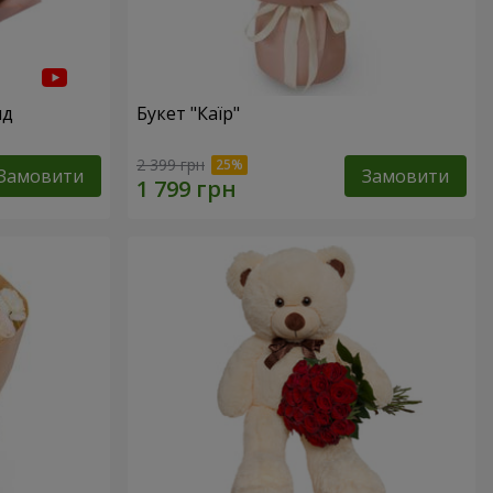
нд
Букет "Каїр"
2 399 грн
Замовити
Замовити