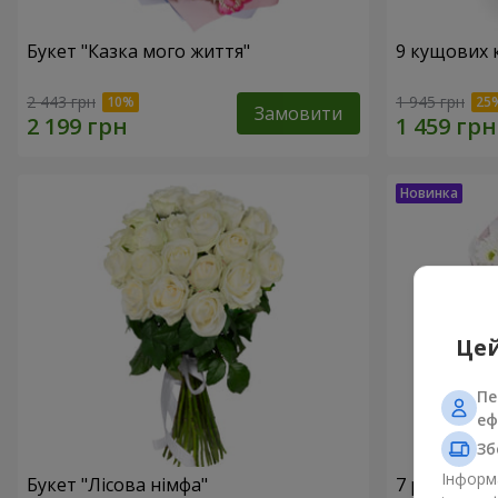
Букет "Казка мого життя"
9 кущових 
2 443 грн
1 945 грн
Замовити
Цей
Пе
еф
Зб
Інформа
Букет "Лісова німфа"
7 ромашко