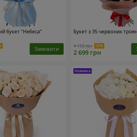
й букет "Небеса"
Букет з 35 червоних троя
4 152 грн
Замовити