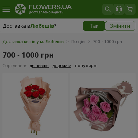
Доставка в
Любешів
?
Так
Змінити
Доставка в
Любешів
|
1958 грн
Доставка квітів у м. Любешів
> По ціні > 700 - 1000 грн
700 - 1000 грн
Сортування:
дешевше
дорожче
популярні