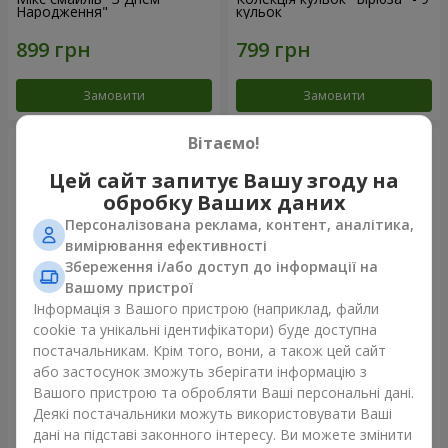
Народження"
кульок
Замовити
Замовити
Вітаємо!
Цей сайт запитує Вашу згоду на
обробку Ваших даних
Персоналізована реклама, контент, аналітика,
вимірювання ефективності
Збереження і/або доступ до інформації на
Вашому пристрої
Інформація з Вашого пристрою (наприклад, файли
cookie та унікальні ідентифікатори) буде доступна
11 жовтих смайликів і
Фонтан куль "Небо"
постачальникам. Крім того, вони, а також цей сайт
червоних сердець
або застосунок зможуть зберігати інформацію з
Вашого пристрою та обробляти Ваші персональні дані.
Деякі постачальники можуть використовувати Ваші
дані на підставі законного інтересу. Ви можете змінити
Замовити
Замовити