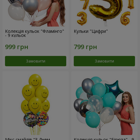
Колекція кульок "Фламінго"
Кульки "Цифри"
- 9 кульок
Замовити
Замовити
Мікс смайлів "З Днем
Колекція кульок "Бірюза" - 9