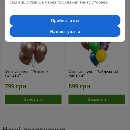
свій вибір пізніше через посилання внизу сторінки.
Прийняти всі
Налаштувати
Фонтан куль "Рожеве
Фонтан куль "Райдужний
золото"
настрій"
Замовити
Замовити
Наші досягнення