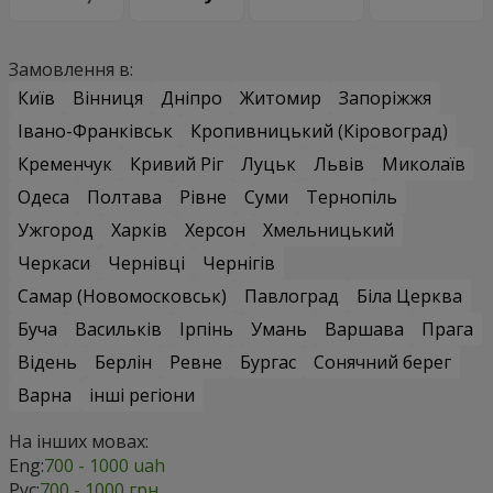
Замовлення в:
Київ
Вінниця
Дніпро
Житомир
Запоріжжя
Івано-Франківськ
Кропивницький (Кіровоград)
Кременчук
Кривий Ріг
Луцьк
Львів
Миколаїв
Одеса
Полтава
Рівне
Суми
Тернопіль
Ужгород
Харків
Херсон
Хмельницький
Черкаси
Чернівці
Чернігів
Самар (Новомосковськ)
Павлоград
Біла Церква
Буча
Васильків
Ірпінь
Умань
Варшава
Прага
Відень
Берлін
Ревне
Бургас
Сонячний берег
Варна
інші регіони
На інших мовах:
Eng:
700 - 1000 uah
Рус:
700 - 1000 грн