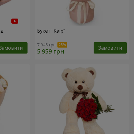
нд
Букет "Каїр"
7 945 грн
Замовити
Замовити