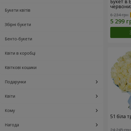
Букет в 
червони
Букети квітів
6 234 грн
Збірні букети
Бенто-букети
Квіти в коробці
Квіткові кошики
Подарунки
Квіти
Кому
51 біла 
Нагода
24 245 грн