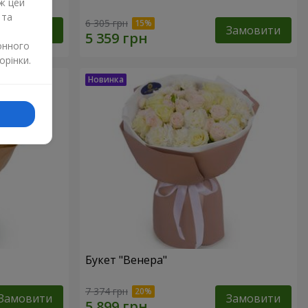
ж цей
 та
6 305 грн
Замовити
Замовити
онного
орінки.
Букет "Венера"
7 374 грн
Замовити
Замовити