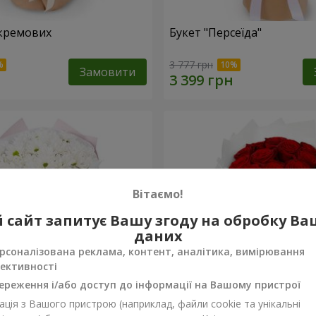
кремових
Букет "Персеїда"
3 777 грн
Замовити
Вітаємо!
 сайт запитує Вашу згоду на обробку В
даних
рсоналізована реклама, контент, аналітика, вимірювання
ективності
ереження і/або доступ до інформації на Вашому пристрої
ція з Вашого пристрою (наприклад, файли cookie та унікальні
вих хризантем
Монобукет з 11 червоних