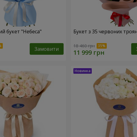
й букет "Небеса"
Букет з 35 червоних троя
18 460 грн
Замовити