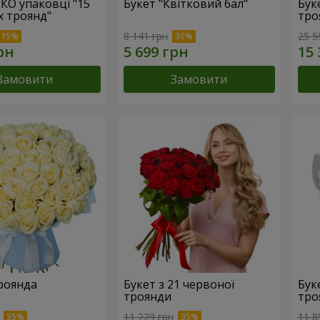
ЕКО упаковці "15
Букет "Квітковий бал"
Бук
х троянд"
тро
8 141 грн
25 5
Замовити
Замовити
троянда
Букет з 21 червоної
Буке
троянди
тро
11 229 грн
11 8