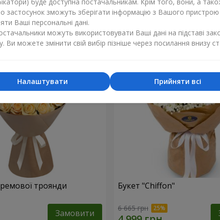
ікатори) буде доступна постачальникам. Крім того, вони, а тако
бо застосунок зможуть зберігати інформацію з Вашого пристрою
5 124 грн
Замовити
ти Ваші персональні дані.
постачальники можуть використовувати Ваші дані на підставі зак
у. Ви можете змінити свій вибір пізніше через посилання внизу ст
Налаштувати
Прийняти всі
 кремової троянди
Букет "Chiffon"
6 665 грн
Замовити