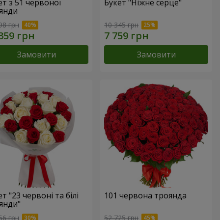
ет з 51 червоної
Букет "Ніжне серце"
янди
98 грн
10 345 грн
Замовити
Замовити
т "23 червоні та білі
101 червона троянда
янди"
56 грн
52 725 грн