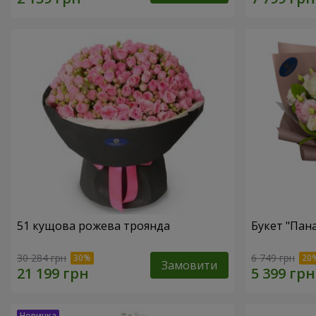
51 кущова рожева троянда
Букет "Пан
30 284 грн
6 749 грн
Замовити