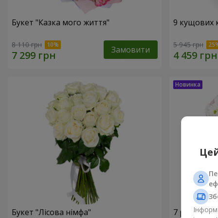
Букет "Казка мого життя"
9 кущових 
8 110 грн
5 945 грн
Замовити
Цей
Пе
еф
Зб
Інформа
Букет "Лісова німфа"
7 ромашко