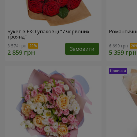
Букет в ЕКО упаковці "7 червоних
Романтични
троянд"
3 574 грн
6 699 грн
Замовити