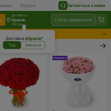
газини
Відгуки
Зв’яжіться з нами
Доставка в
и
Краків
Статус замовлення
200 грн
амінимо букет
Доставка в
Краків
?
Так
Змінити