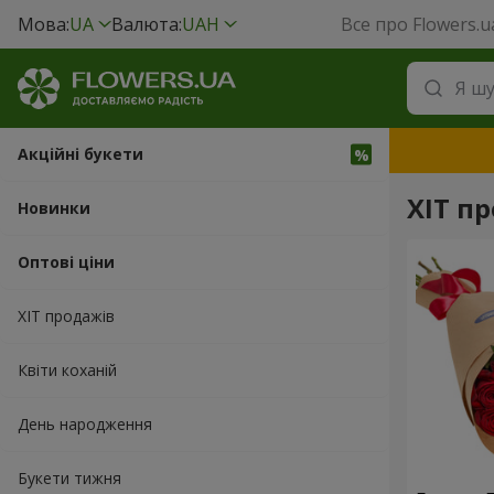
Мова:
UA
Валюта:
UAH
Все про Flowers.u
Акційні букети
ХІТ пр
Новинки
Оптові ціни
ХІТ продажів
Квіти коханій
День народження
Букети тижня