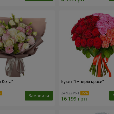
а Кота"
Букет "Імперія краси"
24 922 грн
Замовити