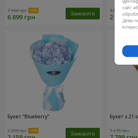
ідентиф
сайт а
7 666 грн
3 528 грн
Замовити
обробля
Деякі 
інтерес
Букет "Blueberry"
Букет з 21
2 399 грн
9 175 грн
Замовити