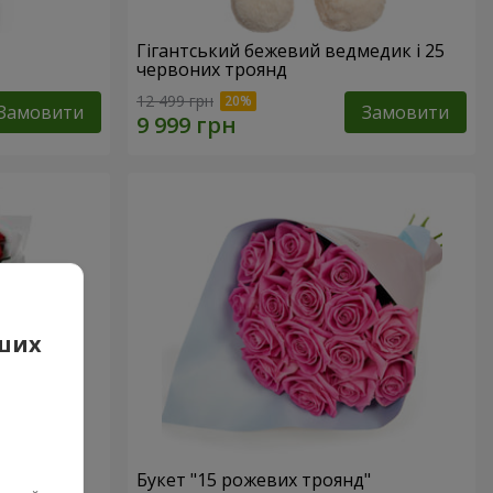
Гігантський бежевий ведмедик і 25
червоних троянд
12 499 грн
Замовити
Замовити
аших
 троянд
Букет "15 рожевих троянд"