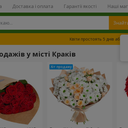
a
Доставка і оплата
Гарантії якості
Наші ма
Знайт
Квіти простоять 5 днів або з
одажів у місті Краків