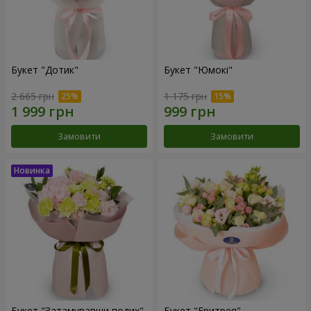
Букет "Дотик"
Букет "Юмокі"
2 665 грн
1 175 грн
Замовити
Замовити
Букет "Затамувавши подих"
Букет "Еритрея"