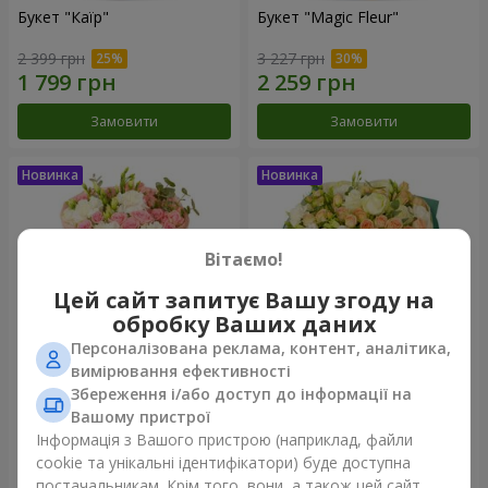
Букет "Каїр"
Букет "Magic Fleur"
2 399 грн
3 227 грн
Замовити
Замовити
Вітаємо!
Цей сайт запитує Вашу згоду на
обробку Ваших даних
Персоналізована реклама, контент, аналітика,
вимірювання ефективності
Збереження і/або доступ до інформації на
Букет "My Lady"
Букет "Сардонікс"
Вашому пристрої
2 221 грн
3 513 грн
Інформація з Вашого пристрою (наприклад, файли
cookie та унікальні ідентифікатори) буде доступна
постачальникам. Крім того, вони, а також цей сайт