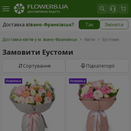
Доставка в
Івано-Франківськ
?
Так
Змінити
Доставка в
Івано-Франківськ
|
безкоштовно
Доставка квітів у м. Івано-Франківськ
> Квіти > Еустоми
Замовити Еустоми
Сортування
Підкатегорії