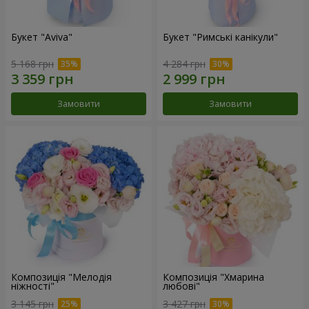
Букет "Aviva"
Букет "Римські канікули"
5 168 грн
4 284 грн
Замовити
Замовити
Композиція "Мелодія
Композиція "Хмарина
ніжності"
любові"
3 145 грн
3 427 грн