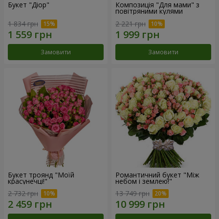
Букет "Діор"
Композиція "Для мами" з
повітряними кулями
1 834 грн
2 221 грн
Замовити
Замовити
Букет троянд "Моїй
Романтичний букет "Між
красунечці!"
небом і землею!"
2 732 грн
13 749 грн