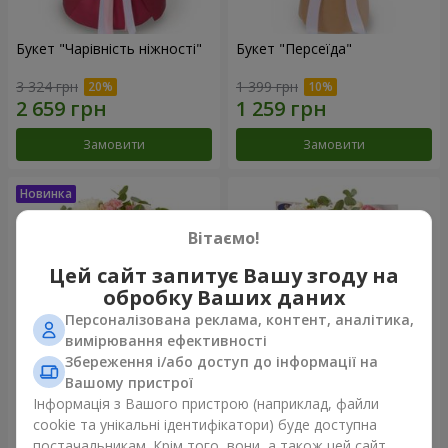
Букет "Чарівність ніжності"
Букет "Персеїда"
3 324 грн
1 399 грн
Замовити
Замовити
Вітаємо!
Цей сайт запитує Вашу згоду на
обробку Ваших даних
Персоналізована реклама, контент, аналітика,
вимірювання ефективності
Збереження і/або доступ до інформації на
Вашому пристрої
Букет "Герцогиня Кавендіш"
Букет "Лісія"
Інформація з Вашого пристрою (наприклад, файли
cookie та унікальні ідентифікатори) буде доступна
5 845 грн
3 952 грн
постачальникам. Крім того, вони, а також цей сайт