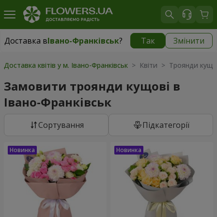
Доставка в
Івано-Франківськ
?
Так
Змінити
Доставка в
Івано-Франківськ
|
безкоштовно
Доставка квітів у м. Івано-Франківськ
> Квіти > Троянди кущо
Замовити троянди кущові в
Івано-Франківськ
Сортування
Підкатегорії