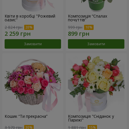
Квіти в коробці "Рожевий
Композиція “Спалах
оазис"
почуттів”
2 824 грн
999 грн
Замовити
Замовити
Кошик “Ти прекрасна”
Композиція "Сніданок у
Парижі"
3 570 грн
1 881 грн