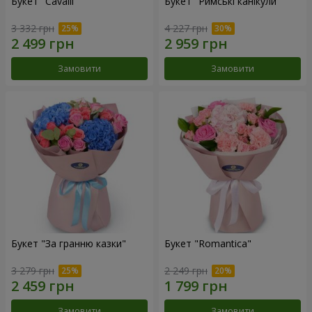
Букет "Cаvalli"
Букет "Римські канікули"
3 332 грн
4 227 грн
Замовити
Замовити
Букет "За гранню казки"
Букет "Romantica"
3 279 грн
2 249 грн
Замовити
Замовити