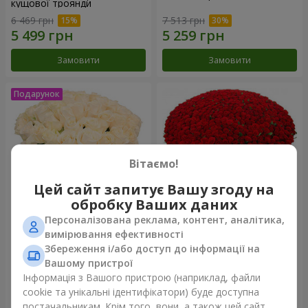
кущової троянди
6 469 грн
7 513 грн
Замовити
Замовити
Вітаємо!
Цей сайт запитує Вашу згоду на
обробку Ваших даних
Персоналізована реклама, контент, аналітика,
Букет "Очей чарівність"
1000 троянд!
вимірювання ефективності
Збереження і/або доступ до інформації на
4 199 грн
102 598 грн
Вашому пристрої
Інформація з Вашого пристрою (наприклад, файли
cookie та унікальні ідентифікатори) буде доступна
Замовити
Замовити
постачальникам. Крім того, вони, а також цей сайт