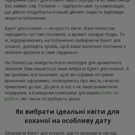
без зайвих слів. Головне — підібрати саме ту композицію,
що дійсно сподобається вашій дівчині і задасть відповідні
акценти побаченню.
Букет для коханої — не просто квіти. Ніжні пелюстки
передають чуттєве послання, а аромат зачарує подих. То
ж, відправляючись на побачення і вибираючи букет для
коханої, докладіть зусиль, щоб ваше маленьке послання з
любов’ю вразило в саме серденько.
На Flowers.ua знайдеться все необхідне для ароматного
зізнання. Вам лишається лише вибрати букет для коханої. А
ми зробимо все можливе, щоб він справив потрібне
враження: оформимо, попіклуємось про якість і вчасно
привеземо до вас. До речі, в нас є не лише романтичні
подарунки, а й вишукані композиції для ваших
колег по
роботі
, які також потребують уваги.
Як вибрати ідеальні квіти для
коханої на особливу дату
Обираючи букет для коханої, варто врахувати нагоду,