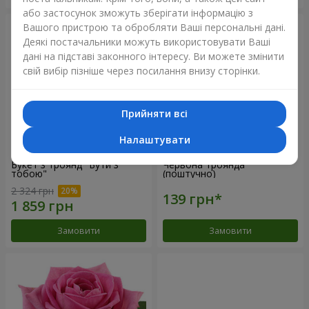
або застосунок зможуть зберігати інформацію з
Вашого пристрою та обробляти Ваші персональні дані.
Деякі постачальники можуть використовувати Ваші
дані на підставі законного інтересу. Ви можете змінити
свій вибір пізніше через посилання внизу сторінки.
Прийняти всі
Налаштувати
Букет з троянд "Бути з
Червона троянда
тобою"
(поштучно)
2 324 грн
Замовити
Замовити