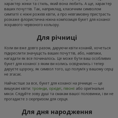
характер жінки та стиль, який вона любить. А ще, характер
ваших почуттів. Так, наприклад, класичним символом
симпатії є ніжні рожеві квіти, а про невгамовну пристрасть
розкаже флористична ніжна композиція букет для коханої
яскравого червоного кольору.
Для річниці
Коли ви вже довго разом, даруючи квіти коханій, хочеться
підкреслити значущість ваших почуттів, або, навпаки,
нагадати як все починалось. Це може бути ваш особливих
букет для коханої з яким ви колись освідчились і тепер
даруєте щороку, як символ того, що полум’я у вашому серці
не згасає.
Найчастіше за все, букет для коханої на річницю — це
вишукані квіти:
троянди
,
орхідеї
,
півонії
або оригінальні
мікси. Слідуйте зову душі та смакам вашої половинки, і ви не
прогадаєте з сюрпризом для серця.
Для дня народження