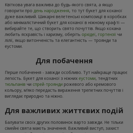
Квіткова увага важлива до будь-якого свята, а якщо
говорити про
день народження
, то тут букет для коханої
дуже важливий. Шикарні велетенські композиції в коробках
або мінімалістичний букет для коханої в ніжному крафті —
вибирайте те, що створить свято почуттів. Якщо кохана
любить яскравість і харизму, оберіть
орхідеї
,
гортензії
чи
лілії, якщо витонченість та елегантність — троянди та
еустоми.
Для побачення
Перше побачення - завжди особливо. Тут найкраще працює
легкість. Букет для коханої з ніжних
еустоми
, тендітних
тюльпанів
чи
спрей-троянди
рожевого або кремового
кольору, м’яко передасть вираження трепетних почуттів і
виглядає природно та ніжно.
Для важливих життєвих подій
Балувати своїх других половинок варто завжди. Не тільки
сімейні свята мають значення. Важливий виступ, захист