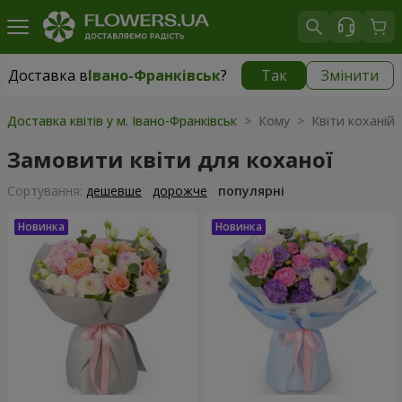
Доставка в
Івано-Франківськ
?
Так
Змінити
Доставка в
Івано-Франківськ
|
безкоштовно
Доставка квітів у м. Івано-Франківськ
> Кому > Квіти коханій
Замовити квіти для коханої
Сортування:
дешевше
дорожче
популярні