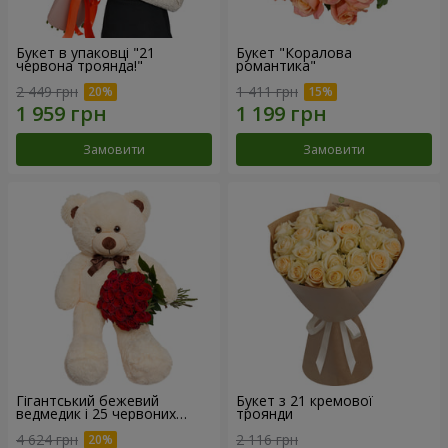
Букет в упаковці "21
Букет "Коралова
червона троянда!"
романтика"
2 449 грн
1 411 грн
Замовити
Замовити
Гігантський бежевий
Букет з 21 кремової
ведмедик і 25 червоних
троянди
троянд
4 624 грн
2 116 грн