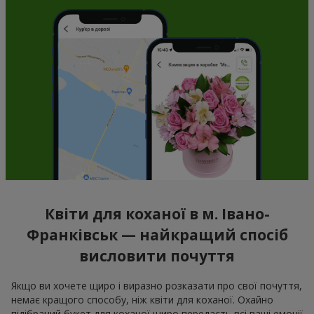
Квіти для коханої в м. Івано-
Франківськ — найкращий спосіб
висловити почуття
Якщо ви хочете щиро і виразно розказати про свої почуття,
немає кращого способу, ніж квіти для коханої. Охайно
підібраний букет для коханої щиро передасть всі ваші емоції