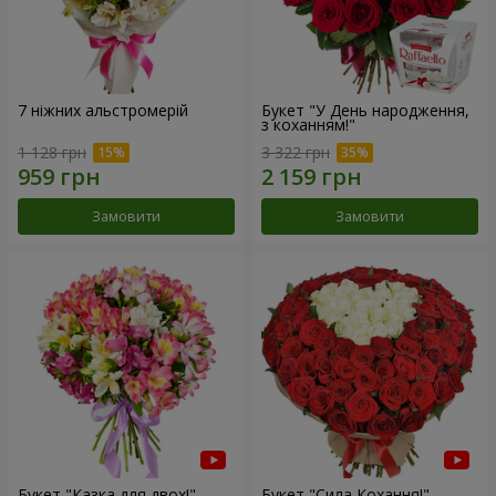
7 ніжних альстромерій
Букет "У День народження,
з коханням!"
1 128 грн
3 322 грн
Замовити
Замовити
Букет "Казка для двох!"
Букет "Сила Кохання!"