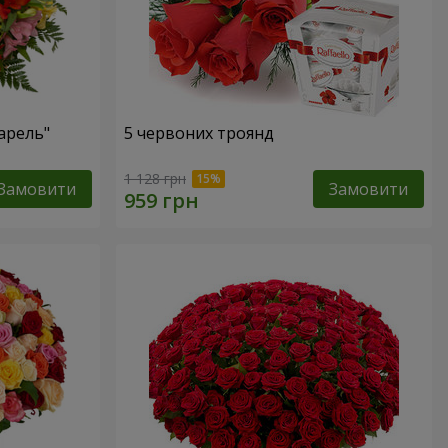
арель"
5 червоних троянд
1 128 грн
Замовити
Замовити