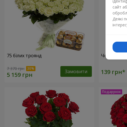
ідентиф
сайт а
обробля
Деякі 
інтерес
75 білих троянд
Червона тр
7 370 грн
Замовити