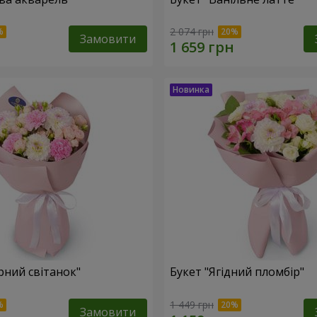
2 074 грн
Замовити
рний світанок"
Букет "Ягідний пломбір"
1 449 грн
Замовити