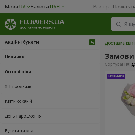
Мова:
UA
Валюта:
UAH
Все про Flowers.u
Акційні букети
Доставка квіті
Замови
Новинки
Сортування:
д
Оптові ціни
ХІТ продажів
Квіти коханій
День народження
Букети тижня