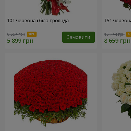
101 червона і біла троянда
151 червон
6 554 грн
15 744 грн
Замовити