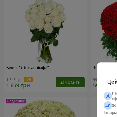
Букет "Лісова німфа"
1000 троянд
1 843 грн
99 665 грн
Цей
Замовити
Пе
еф
Зб
Інформа