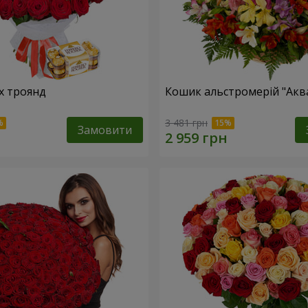
х троянд
Кошик альстромерій "Акв
3 481 грн
Замовити