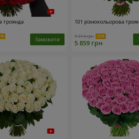
а троянда
101 різнокольорова троя
9 014 грн
Замовити