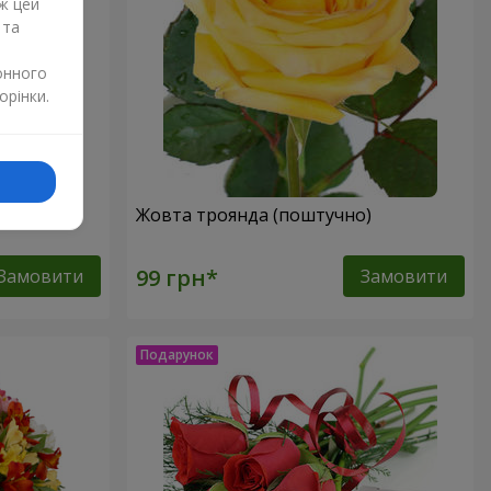
ж цей
 та
онного
орінки.
Жовта троянда (поштучно)
Замовити
Замовити