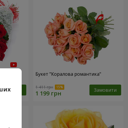
Букет "Коралова романтика"
1 411 грн
аших
Замовити
Замовити