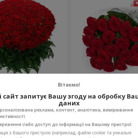
!
19 червоних троянд
Вітаємо!
2 199 грн
 сайт запитує Вашу згоду на обробку В
Замовити
даних
рсоналізована реклама, контент, аналітика, вимірювання
ективності
ереження і/або доступ до інформації на Вашому пристрої
ція з Вашого пристрою (наприклад, файли cookie та унікальні