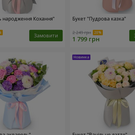
ь народження Кохання"
Букет "Пудрова казка"
2 249 грн
Замовити
ова акварель"
Букет "Ванільне латте"