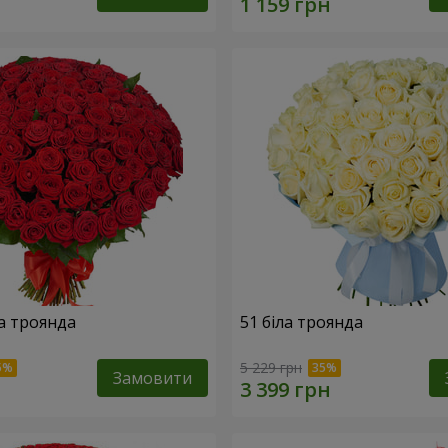
а троянда
51 біла троянда
5 229 грн
Замовити