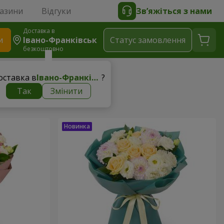
газини
Відгуки
Зв’яжіться з нами
Доставка в
и
Івано-Франківськ
Статус замовлення
безкоштовно
оставка в
Івано-Франківськ
?
Так
Змінити