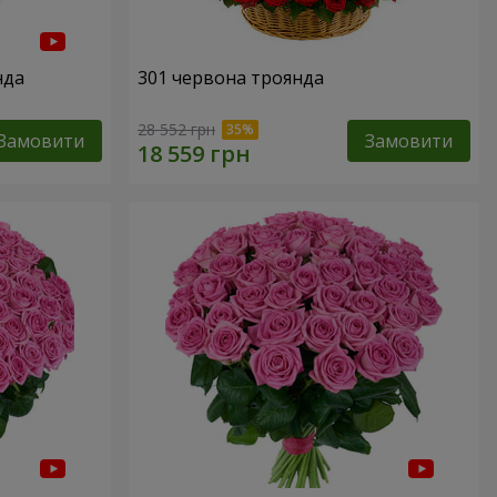
нда
301 червона троянда
28 552 грн
Замовити
Замовити