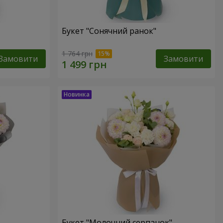
Букет "Сонячний ранок"
1 764 грн
Замовити
Замовити
Букет "Молочний серпанок"