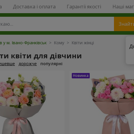
a
Доставка і оплата
Гарантії якості
Наші ма
Знайт
в у м. Івано-Франківськ
> Кому > Квіти жінці
Д
ти квіти для дівчини
ешевше
дорожче
популярні