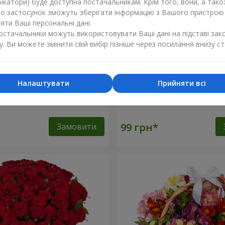
ікатори) буде доступна постачальникам. Крім того, вони, а тако
бо застосунок зможуть зберігати інформацію з Вашого пристрою
ти Ваші персональні дані.
постачальники можуть використовувати Ваші дані на підставі зак
у. Ви можете змінити свій вибір пізніше через посилання внизу ст
Налаштувати
Прийняти всі
оянда (поштучно)
Біла троянда (поштучно)
Замовити