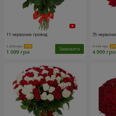
11 червоних троянд
75 червони
1 293 грн
7 141 грн
Замовити