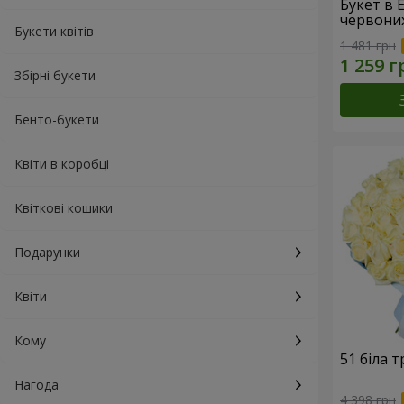
Букет в 
червони
Букети квітів
1 481 грн
Збірні букети
Бенто-букети
Квіти в коробці
Квіткові кошики
Подарунки
Квіти
Кому
51 біла 
Нагода
4 398 грн