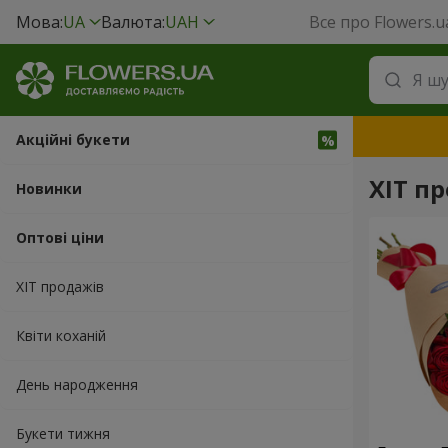
Мова:
UA
Валюта:
UAH
Все про Flowers.u
Акційні букети
ХІТ пр
Новинки
Оптові ціни
ХІТ продажів
Квіти коханій
День народження
Букети тижня