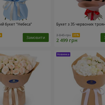
й букет "Небеса"
Букет з 35 червоних троя
3 845 грн
Замовити