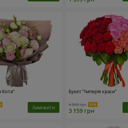
а Кота"
Букет "Імперія краси"
4 860 грн
Замовити