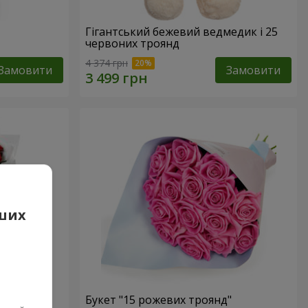
Гігантський бежевий ведмедик і 25
червоних троянд
4 374 грн
Замовити
Замовити
аших
 троянд
Букет "15 рожевих троянд"