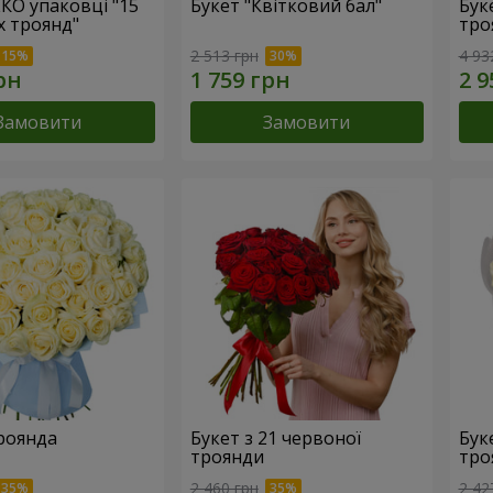
ЕКО упаковці "15
Букет "Квітковий бал"
Бук
х троянд"
тро
2 513 грн
4 93
Замовити
Замовити
троянда
Букет з 21 червоної
Буке
троянди
тро
2 460 грн
2 42