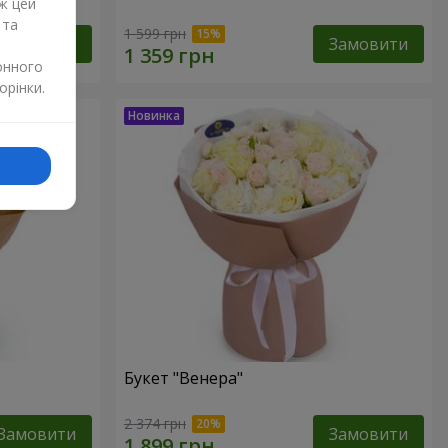
ж цей
 та
1 599 грн
Замовити
Замовити
онного
орінки.
Букет "Венера"
2 374 грн
Замовити
Замовити