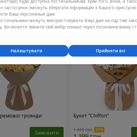
ікатори) буде доступна постачальникам. Крім того, вони, а тако
бо застосунок зможуть зберігати інформацію з Вашого пристрою
1 249 грн
Замовити
ти Ваші персональні дані.
постачальники можуть використовувати Ваші дані на підставі зак
у. Ви можете змінити свій вибір пізніше через посилання внизу ст
Налаштувати
Прийняти всі
 кремової троянди
Букет "Chiffon"
1 865 грн
Замовити