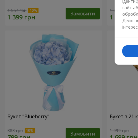
ідентиф
сайт а
1 554 грн
1 293 грн
Замовити
обробля
Деякі 
інтерес
Букет "Blueberry"
Букет з 21
888 грн
1 999 грн
Замовити