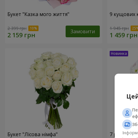
Букет "Казка мого життя"
9 кущових 
2 399 грн
1 945 грн
Замовити
Цей
Пе
еф
Зб
Інформа
Букет "Лісова німфа"
7 ромашко