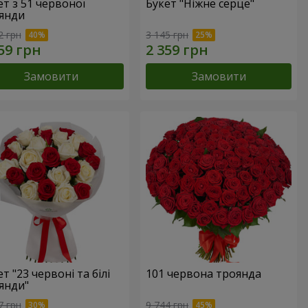
ет з 51 червоної
Букет "Ніжне серце"
янди
2 грн
3 145 грн
Замовити
Замовити
т "23 червоні та білі
101 червона троянда
янди"
7 грн
9 744 грн