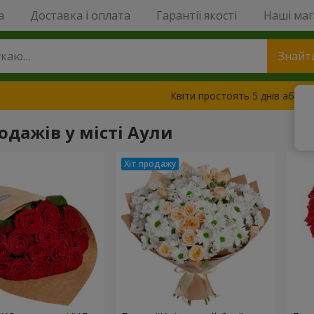
a
Доставка і оплата
Гарантії якості
Наші ма
Знайт
Квіти простоять 5 днів або з
одажів у місті Аули