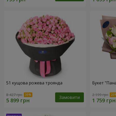
51 кущова рожева троянда
Букет "Пан
8 427 грн
2 199 грн
Замовити