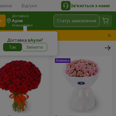
газини
Відгуки
Зв’яжіться з нами
Доставка в
и
Аули
Статус замовлення
безкоштовно
амінимо букет
Доставка в
Аули
?
Так
Змінити