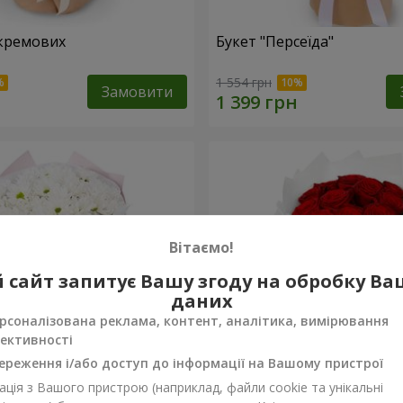
кремових
Букет "Персеїда"
1 554 грн
Замовити
Вітаємо!
 сайт запитує Вашу згоду на обробку В
даних
рсоналізована реклама, контент, аналітика, вимірювання
ективності
ереження і/або доступ до інформації на Вашому пристрої
ція з Вашого пристрою (наприклад, файли cookie та унікальні
вих хризантем
Монобукет з 11 червоних