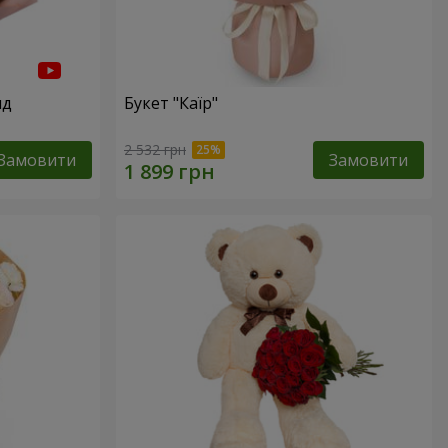
нд
Букет "Каїр"
2 532 грн
Замовити
Замовити