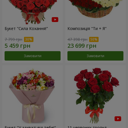
Букет "Сила Кохання!"
Композиція "Ти + Я"
7 799 грн
47 398 грн
Замовити
Замовити
Букет "У захваті від тебе!"
11 червоних троянд