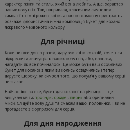
характер жінки та стиль, який вона любить. А ще, характер
ваших почуттів. Так, наприклад, класичним символом
симпатії є ніжні рожеві квіти, а про невгамовну пристрасть
розкаже флористична ніжна композиція букет для коханої
яскравого червоного кольору.
Для річниці
Коли ви вже довго разом, даруючи квіти коханій, хочеться
підкреслити значущість ваших почуттів, або, навпаки,
нагадати як все починалось. Це може бути ваш особливих
букет для коханої з яким ви колись освідчились і тепер
даруєте щороку, як символ того, що полум’я у вашому серці
не згасає.
Найчастіше за все, букет для коханої на річницю — це
вишукані квіти:
троянди
,
орхідеї
,
півонії
або оригінальні
мікси. Слідуйте зову душі та смакам вашої половинки, і ви не
прогадаєте з сюрпризом для серця.
Для дня народження