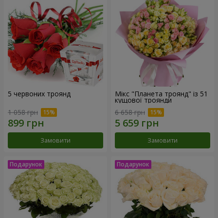
5 червоних троянд
Мікс "Планета троянд" із 51
кущової троянди
1 058 грн
6 658 грн
Замовити
Замовити