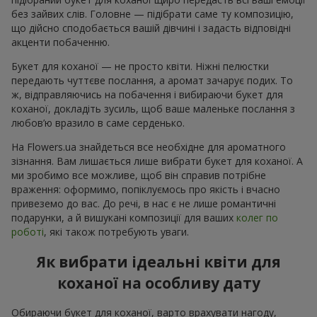
без зайвих слів. Головне — підібрати саме ту композицію,
що дійсно сподобається вашій дівчині і задасть відповідні
акценти побаченню.
Букет для коханої — не просто квіти. Ніжні пелюстки
передають чуттєве послання, а аромат зачарує подих. То
ж, відправляючись на побачення і вибираючи букет для
коханої, докладіть зусиль, щоб ваше маленьке послання з
любов’ю вразило в саме серденько.
На Flowers.ua знайдеться все необхідне для ароматного
зізнання. Вам лишається лише вибрати букет для коханої. А
ми зробимо все можливе, щоб він справив потрібне
враження: оформимо, попіклуємось про якість і вчасно
привеземо до вас. До речі, в нас є не лише романтичні
подарунки, а й вишукані композиції для ваших
колег по
роботі
, які також потребують уваги.
Як вибрати ідеальні квіти для
коханої на особливу дату
Обираючи букет для коханої, варто врахувати нагоду,