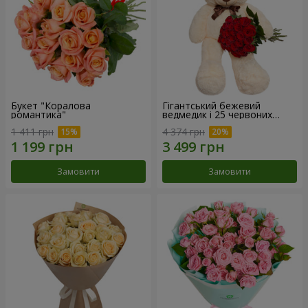
Букет "Коралова
Гігантський бежевий
романтика"
ведмедик і 25 червоних
троянд
1 411 грн
4 374 грн
Замовити
Замовити