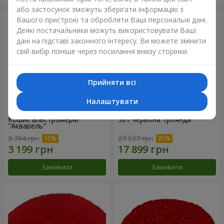
або застосунок зможуть зберігати інформацію з
Вашого пристрою та обробляти Ваші персональні дані.
Деякі постачальники можуть використовувати Ваші
дані на підставі законного інтересу. Ви можете змінити
свій вибір пізніше через посилання внизу сторінки.
Прийняти всі
Налаштувати
Кошик альстромерій
301 червона троянда
"Акварель"
3 764 грн
27 537 грн
Замовити
Замовити