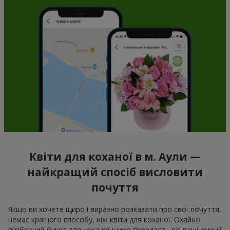
Квіти для коханої в м. Аули —
найкращий спосіб висловити
почуття
Якщо ви хочете щиро і виразно розказати про свої почуття,
немає кращого способу, ніж квіти для коханої. Охайно
підібраний букет для коханої щиро передасть всі ваші емоції