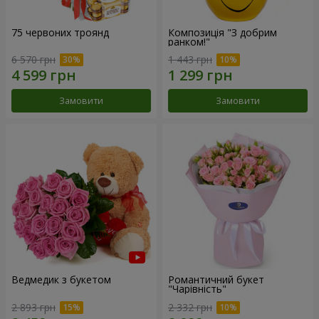
75 червоних троянд
Композиція "З добрим
ранком!"
6 570 грн
1 443 грн
Замовити
Замовити
Ведмедик з букетом
Романтичний букет
"Чарівність"
2 893 грн
2 332 грн