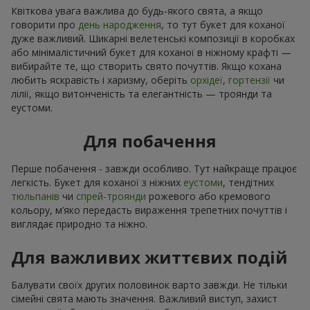
Квіткова увага важлива до будь-якого свята, а якщо
говорити про
день народження
, то тут букет для коханої
дуже важливий. Шикарні велетенські композиції в коробках
або мінімалістичний букет для коханої в ніжному крафті —
вибирайте те, що створить свято почуттів. Якщо кохана
любить яскравість і харизму, оберіть
орхідеї
,
гортензії
чи
лілії, якщо витонченість та елегантність — троянди та
еустоми.
Для побачення
Перше побачення - завжди особливо. Тут найкраще працює
легкість. Букет для коханої з ніжних
еустоми
, тендітних
тюльпанів
чи
спрей-троянди
рожевого або кремового
кольору, м’яко передасть вираження трепетних почуттів і
виглядає природно та ніжно.
Для важливих життєвих подій
Балувати своїх других половинок варто завжди. Не тільки
сімейні свята мають значення. Важливий виступ, захист