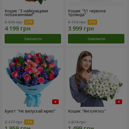
Кошик "З найкращими
Кошик "51 червона
побажаннями!"
троянда"
5 599 грн
5 713 грн
Замовити
Замовити
Букет "Не випускай мрію!"
Кошик "Янголятко"
2 177 грн
1 874 грн