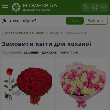
Доставка в
Аули
?
Так
Змінити
Доставка в
Аули
|
безкоштовно
Доставка квітів у м. Аули
> Кому > Квіти коханій
Замовити квіти для коханої
Сортування:
дешевше
дорожче
популярні