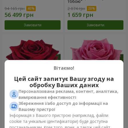
тобою"
94 165 грн
2 074 грн
Замовити
Замовити
Вітаємо!
Цей сайт запитує Вашу згоду на
обробку Ваших даних
Персоналізована реклама, контент, аналітика,
Червона троянда
Рожева троянда (поштучно)
вимірювання ефективності
(поштучно)
Збереження і/або доступ до інформації на
Вашому пристрої
Інформація з Вашого пристрою (наприклад, файли
cookie та унікальні ідентифікатори) буде доступна
Замовити
Замовити
постачальникам. Крім того, вони, а також цей сайт