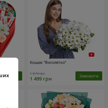
сь!"
Кошик "Янголятко"
1 874 грн
аших
Замовити
Замовити