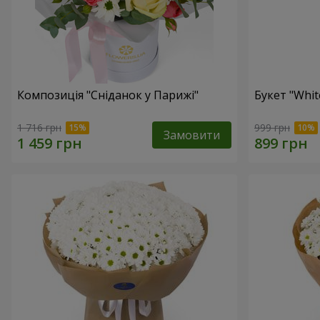
Композиція "Сніданок у Парижі"
Букет "Whit
1 716 грн
999 грн
Замовити