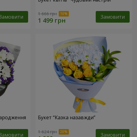
1 666 грн
Замовити
Замовити
народження
Букет “Казка назавжди”
1 624 грн
Замовити
Замовити