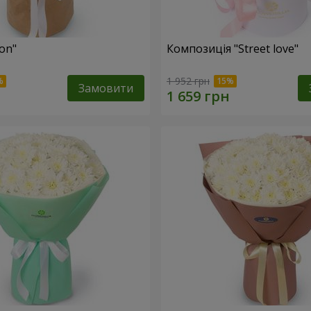
fon"
Композиція "Street love"
1 952 грн
Замовити