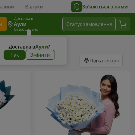
газини
Відгуки
Зв’яжіться з нами
Доставка в
и
Аули
Статус замовлення
безкоштовно
Доставка в
Аули
?
Так
Змінити
Підкатегорії