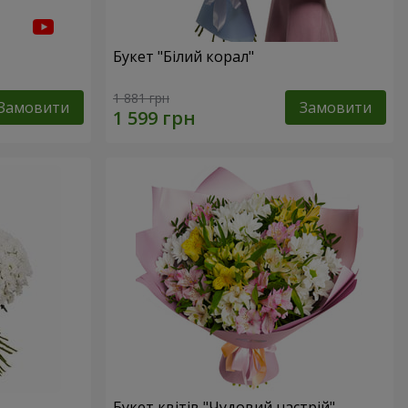
Букет "Білий корал"
1 881 грн
Замовити
Замовити
Букет квітів "Чудовий настрій"