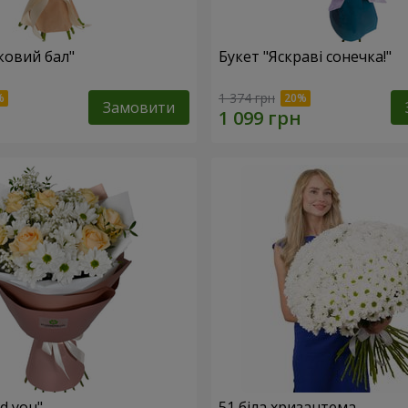
ковий бал"
Букет "Яскраві сонечка!"
1 374 грн
Замовити
ed you"
51 біла хризантема