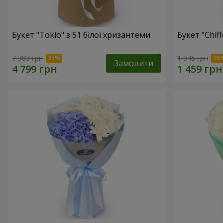
Букет "Tokio" з 51 білої хризантеми
Букет "Chif
7 383 грн
1 945 грн
Замовити