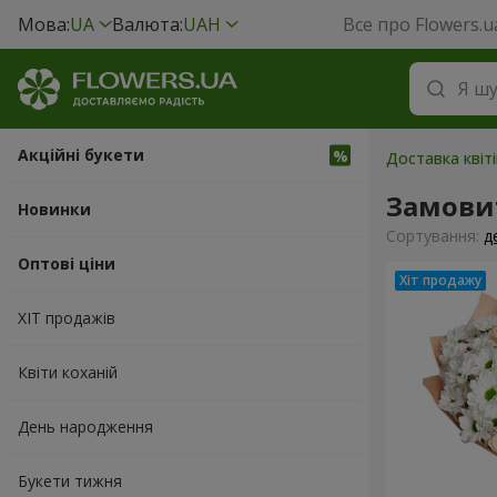
Мова:
UA
Валюта:
UAH
Все про Flowers.u
Акційні букети
Доставка квіті
Замови
Новинки
Сортування:
д
Оптові ціни
ХІТ продажів
Квіти коханій
День народження
Букети тижня