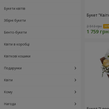
Букети квітів
Букет "Квіт
Збірні букети
2 513 грн
Бенто-букети
Квіти в коробці
Квіткові кошики
Подарунки
Квіти
Кому
Нагода
Букет "I ne