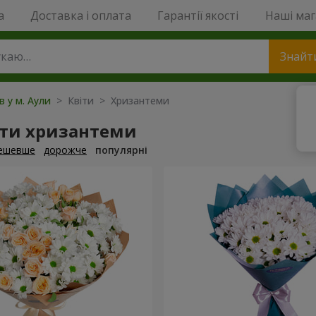
a
Доставка і оплата
Гарантії якості
Наші ма
Знайт
в у м. Аули
> Квіти > Хризантеми
ти хризантеми
ешевше
дорожче
популярні