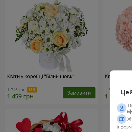
Квіти у коробці "Білий шовк"
Квіти в ко
1 716 грн
1 599 грн
Цей
Замовити
Пе
еф
Зб
Інформа