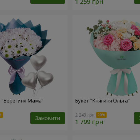
 "Берегиня Мама"
Букет "Княгиня Ольга"
2 249 грн
Замовити