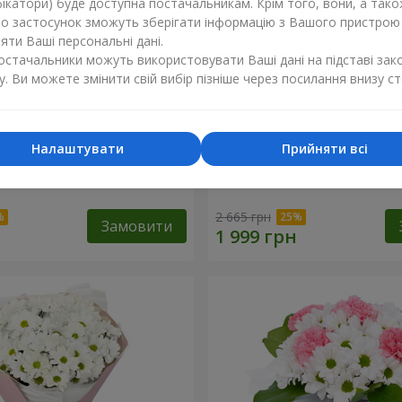
ікатори) буде доступна постачальникам. Крім того, вони, а тако
бо застосунок зможуть зберігати інформацію з Вашого пристрою
ти Ваші персональні дані.
постачальники можуть використовувати Ваші дані на підставі зак
у. Ви можете змінити свій вибір пізніше через посилання внизу ст
Налаштувати
Прийняти всі
"Charlotte"
Букет "Безе" з 15 білих хр
2 665 грн
Замовити