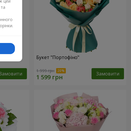
ж цей
 та
онного
орінки.
изантем
Букет "Портофіно"
1 999 грн
Замовити
Замовити