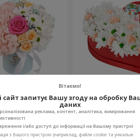
робці "Щастя не оминеш"
Квіти в коробці "Посміхни
Вітаємо!
2 199 грн
 сайт запитує Вашу згоду на обробку В
Замовити
даних
рсоналізована реклама, контент, аналітика, вимірювання
ективності
ереження і/або доступ до інформації на Вашому пристрої
ція з Вашого пристрою (наприклад, файли cookie та унікальні