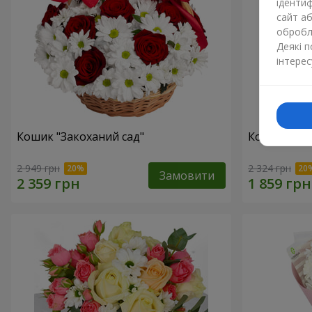
ідентиф
сайт а
обробля
Деякі 
інтерес
Кошик "Закоханий сад"
Композиція 
2 949 грн
2 324 грн
Замовити