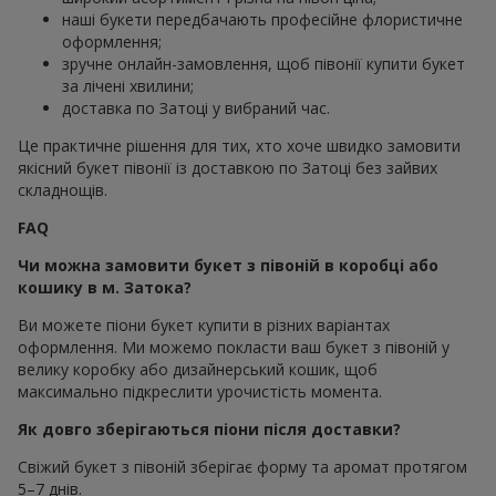
наші букети передбачають професійне флористичне
оформлення;
зручне онлайн-замовлення, щоб півонії купити букет
за лічені хвилини;
доставка по Затоці у вибраний час.
Це практичне рішення для тих, хто хоче швидко замовити
якісний букет півонії із доставкою по Затоці без зайвих
складнощів.
FAQ
Чи можна замовити букет з півоній в коробці або
кошику в м. Затока?
Ви можете піони букет купити в різних варіантах
оформлення. Ми можемо покласти ваш букет з півоній у
велику коробку або дизайнерський кошик, щоб
максимально підкреслити урочистість момента.
Як довго зберігаються піони після доставки?
Свіжий букет з півоній зберігає форму та аромат протягом
5–7 днів.