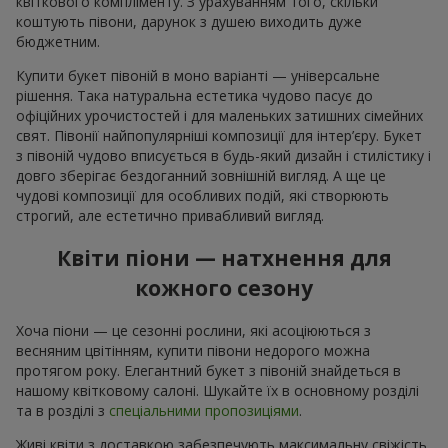
квіткового компліменту. З урахуванням того, скільки
коштують півони, дарунок з душею виходить дуже
бюджетним.
Купити букет півоній в моно варіанті — універсальне
рішення. Така натуральна естетика чудово пасує до
офіційних урочистостей і для маленьких затишних сімейних
свят. Півонії найпопулярніші композиції для інтер’єру. Букет
з півоній чудово вписується в будь-який дизайн і стилістику і
довго зберігає бездоганний зовнішній вигляд. А ще це
чудові композиції для особливих подій, які створюють
строгий, але естетично привабливий вигляд.
Квіти піони — натхнення для
кожного сезону
Хоча піони — це сезонні рослини, які асоціюються з
весняним цвітінням, купити півони недорого можна
протягом року. Елегантний букет з півоній знайдеться в
нашому квітковому салоні. Шукайте їх в основному розділі
та в розділі з
спеціальними пропозиціями
.
Живі квіти з доставкою забезпечують максимальну свіжість