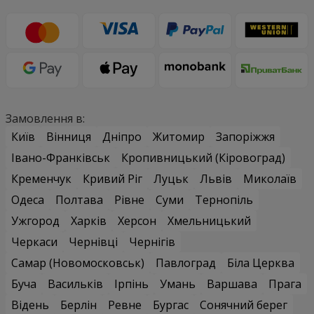
Замовлення в:
Київ
Вінниця
Дніпро
Житомир
Запоріжжя
Івано-Франківськ
Кропивницький (Кіровоград)
Кременчук
Кривий Ріг
Луцьк
Львів
Миколаїв
Одеса
Полтава
Рівне
Суми
Тернопіль
Ужгород
Харків
Херсон
Хмельницький
Черкаси
Чернівці
Чернігів
Самар (Новомосковськ)
Павлоград
Біла Церква
Буча
Васильків
Ірпінь
Умань
Варшава
Прага
Відень
Берлін
Ревне
Бургас
Сонячний берег