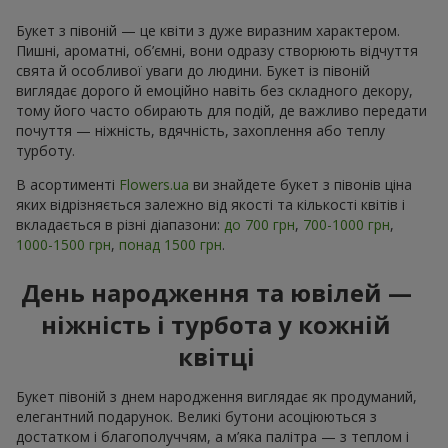
Букет з півоній — це квіти з дуже виразним характером.
Пишні, ароматні, об’ємні, вони одразу створюють відчуття
свята й особливої уваги до людини. Букет із півоній
виглядає дорого й емоційно навіть без складного декору,
тому його часто обирають для подій, де важливо передати
почуття — ніжність, вдячність, захоплення або теплу
турботу.
В асортименті
Flowers.ua
ви знайдете букет з півонів ціна
яких відрізняється залежно від якості та кількості квітів і
вкладається в різні діапазони:
до 700 грн
,
700-1000 грн
,
1000-1500 грн
,
понад 1500 грн
.
День народження та ювілей —
ніжність і турбота у кожній
квітці
Букет півоній з днем народження виглядає як продуманий,
елегантний подарунок. Великі бутони асоціюються з
достатком і благополуччям, а м’яка палітра — з теплом і