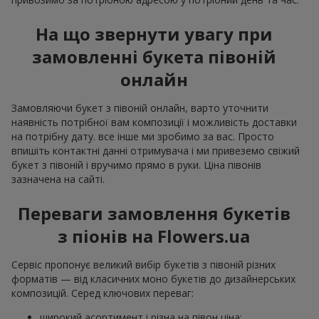
На що звернути увагу при
замовленні букета півоній
онлайн
Замовляючи букет з півоній онлайн, варто уточнити
наявність потрібної вам композиції і можливість доставки
на потрібну дату. все інше ми зробимо за вас. Просто
впишіть контактні данні отримувача і ми привеземо свіжий
букет з півоній і вручимо прямо в руки. Ціна півонів
зазначена на сайті.
Переваги замовлення букетів
з піонів на Flowers.ua
Сервіс пропонує великий вибір букетів з півоній різних
форматів — від класичних моно букетів до дизайнерських
композицій. Серед ключових переваг:
широкий асортимент і різна на півон ціна;