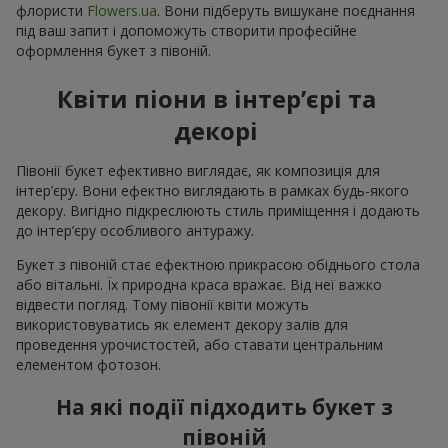
флористи
Flowers.ua
. Вони підберуть вишукане поєднання
під ваш запит і допоможуть створити професійне
оформлення букет з півоній.
Квіти піони в інтер’єрі та
декорі
Півонії букет ефективно виглядає, як композиція для
інтер’єру. Вони ефектно виглядають в рамках будь-якого
декору. Вигідно підкреслюють стиль приміщення і додають
до інтер’єру особливого антуражу.
Букет з півоній стає ефектною прикрасою обіднього стола
або вітальні. Їх природна краса вражає. Від неї важко
відвести погляд. Тому півонії квіти можуть
використовуватись як елемент декору залів для
проведення урочистостей, або ставати центральним
елементом фотозон.
На які події підходить букет з
півоній