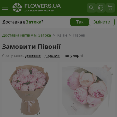
Доставка в
Затока
?
Так
Змінити
Доставка в
Затока
|
780 грн
Доставка квітів у м. Затока
> Квіти > Півонії
Замовити Півонії
Сортування:
дешевше
дорожче
популярні