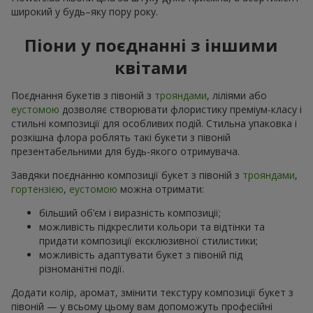
широкий у будь–яку пору року.
Піони у поєднанні з іншими
квітами
Поєднання букетів з півоній з
трояндами
, ліліями або
еустомою
дозволяє створювати флористику преміум-класу і
стильні композиції для особливих подій. Стильна упаковка і
розкішна флора роблять такі букети з півоній
презентабельними для будь-якого отримувача.
Завдяки поєднанню композиції букет з півоній з
трояндами
,
гортензією
,
еустомою
можна отримати:
більший об’єм і виразність композиції;
можливість підкреслити кольори та відтінки та
придати композиції ексклюзивної стилистики;
можливість адаптувати букет з півоній під
різноманітні події.
Додати колір, аромат, змінити текстуру композиції букет з
півоній — у всьому цьому вам допоможуть професійні