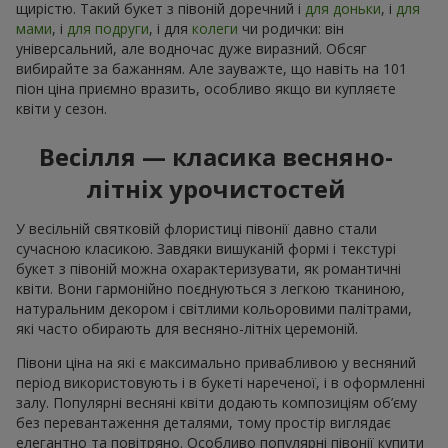
щирістю. Такий букет з півоній доречний і
для доньки
, і
для
мами
, і
для подруги
, і для
колеги
чи родички: він
універсальний, але водночас дуже виразний. Обсяг
вибирайте за бажанням. Але зауважте, що навіть на 101
піон ціна приємно вразить, особливо якщо ви купляєте
квіти у сезон.
Весілля — класика весняно-
літніх урочистостей
У весільній святковій флористиці півонії давно стали
сучасною класикою. Завдяки вишуканій формі і текстурі
букет з півоній можна охарактеризувати, як романтичні
квіти. Вони гармонійно поєднуються з легкою тканиною,
натуральним декором і світлими кольоровими палітрами,
які часто обирають для весняно-літніх церемоній.
Півони ціна на які є максимально привабливою у весняний
період використовують і в букеті нареченої, і в оформленні
залу. Популярні весняні квіти додають композиціям об’єму
без перевантаження деталями, тому простір виглядає
елегантно та повітряно. Особливо популярні півонії купити