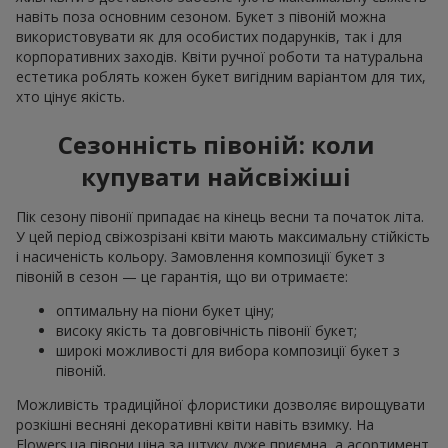
навіть поза основним сезоном. Букет з півоній можна
використовувати як для особистих подарунків, так і для
корпоративних заходів. Квіти ручної роботи та натуральна
естетика роблять кожен букет вигідним варіантом для тих,
хто цінує якість.
Сезонність півоній: коли
купувати найсвіжіші
Пік сезону півонії припадає на кінець весни та початок літа.
У цей період свіжозрізані квіти мають максимальну стійкість
і насиченість кольору. Замовлення композиції букет з
півоній в сезон — це гарантія, що ви отримаєте:
оптимальну на піони букет ціну;
високу якість та довговічність півонії букет;
широкі можливості для вибора композиції букет з
півоній.
Можливість традиційної флористики дозволяє вирощувати
розкішні весняні декоративні квіти навіть взимку. На
Flowers.ua півони ціна за штуку дуже приємна, а асортимент