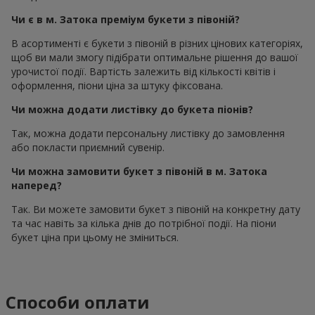
Чи є в м. Затока преміум букети з півоній?
В асортименті є букети з півоній в різних цінових категоріях,
щоб ви мали змогу підібрати оптимальне рішення до вашої
урочистої події. Вартість залежить від кількості квітів і
оформлення, піони ціна за штуку фіксована.
Чи можна додати листівку до букета піонів?
Так, можна додати персональну листівку до замовлення
або покласти приємний сувенір.
Чи можна замовити букет з півоній в м. Затока
наперед?
Так. Ви можете замовити букет з півоній на конкретну дату
та час навіть за кілька днів до потрібної події. На піони
букет ціна при цьому не зміниться.
Способи оплати