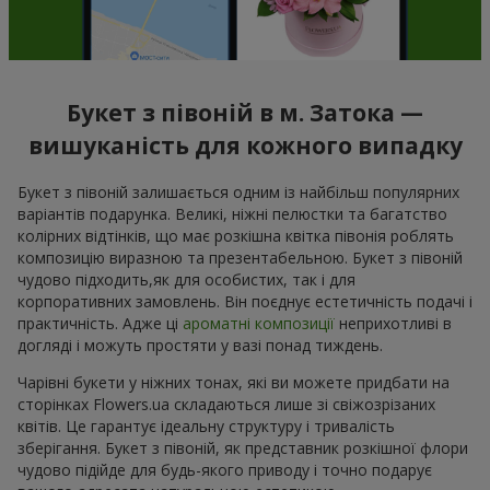
Букет з півоній в м. Затока —
вишуканість для кожного випадку
Букет з півоній залишається одним із найбільш популярних
варіантів подарунка. Великі, ніжні пелюстки та багатство
колірних відтінків, що має розкішна квітка півонія роблять
композицію виразною та презентабельною. Букет з півоній
чудово підходить,як для особистих, так і для
корпоративних замовлень. Він поєднує естетичність подачі і
практичність. Адже ці
ароматні композиції
неприхотливі в
догляді і можуть простяти у вазі понад тиждень.
Чарівні букети у ніжних тонах, які ви можете придбати на
сторінках Flowers.ua складаються лише зі свіжозрізаних
квітів. Це гарантує ідеальну структуру і тривалість
зберігання. Букет з півоній, як представник розкішної флори
чудово підійде для будь-якого приводу і точно подарує