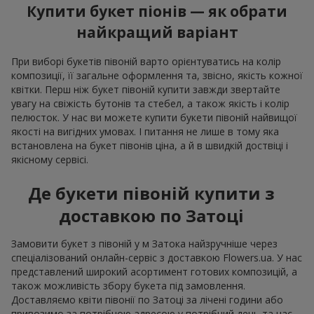
Купити букет піонів — як обрати
найкращий варіант
При виборі букетів півоній варто орієнтуватись на колір
композиції, її загальне оформлення та, звісно, якість кожної
квітки. Перш ніж букет півоній купити завжди звертайте
увагу на свіжість бутонів та стебел, а також якість і колір
пелюсток. У нас ви можете купити букети півоній найвищої
якості на вигідних умовах. І питання не лише в тому яка
встановлена на букет півонів ціна, а й в швидкій доствіці і
якісному сервісі.
Де букети півоній купити з
доставкою по Затоці
Замовити букет з півоній у м Затока найзручніше через
спеціалізований онлайн-сервіс з доставкою Flowers.ua. У нас
представлений широкий асортимент готових композицій, а
також можливість збору букета під замовлення.
Доставляємо квіти півонії по Затоці за лічені години або
привозимо за потрібною адресою у потрібний день та час.