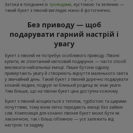
Затока в поєднанні із
трояндами
, еустомою та зеленню —
такий букет з півоній виглядає ніжно й фотогенічно.
Без приводу — щоб
подарувати гарний настрій і
увагу
Букет з півоній не потребує особливого приводу. Півонії
купити, як спонтанний квітковий подарунок — часто спосіб
викликати найсильніші емоції. Пишні бутони одразу
привертають увагу й створюють відчуття маленького свята
у звичайний день. Такий букет з півоній доречно подарувати
коханій людині, подрузі чи близькій родичці як знак уваги.
Тим більше, що на півони букет ціна доступна кожному.
Букет з півоній асоціюється з теплом, турботою та щирими
почуттями, тому вони легко передають емоції без зайвих
слів. Композиція для коханої півонія букет може бути як
лаконічною, так і більш об’ємною — усе залежить від
настрою та задуму.