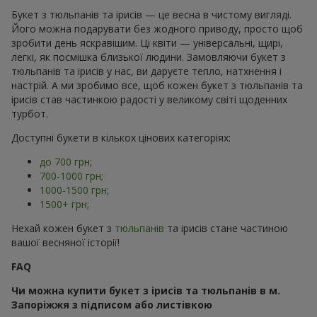
Букет з тюльпанів та ірисів — це весна в чистому вигляді.
Його можна подарувати без жодного приводу, просто щоб
зробити день яскравішим. Ці квіти — універсальні, щирі,
легкі, як посмішка близької людини. Замовляючи букет з
тюльпанів та ірисів у нас, ви даруєте тепло, натхнення і
настрій. А ми зробимо все, щоб кожен букет з тюльпанів та
ірисів став частинкою радості у великому світі щоденних
турбот.
Доступні букети в кількох цінових категоріях:
до 700 грн;
700-1000 грн;
1000-1500 грн;
1500+ грн;
Нехай кожен букет з
тюльпанів
та ірисів стане частиною
вашої весняної історії!
FAQ
Чи можна купити букет з ірисів та тюльпанів в м.
Запоріжжя з підписом або листівкою