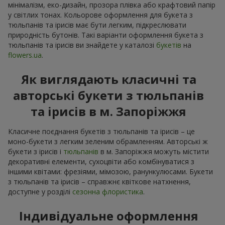
мінімалізм, еко-дизайн, прозора плівка або крафтовий папір
у світлих тонах. Кольорове оформлення для букета з
тюльпанів та ірисів має бути легким, підкреслювати
природність бутонів. Такі варіанти оформлення букета з
тюльпанів та ірисів ви знайдете у каталозі
букетів
на
flowers.ua
.
Як виглядають класичні та
авторські букети з тюльпанів
та ірисів в м. Запоріжжя
Класичне поєднання букетів з тюльпанів та ірисів – це
моно-букети з легким зеленим обрамленням. Авторські ж
букети з ірисів і
тюльпанів
в м. Запоріжжя можуть містити
декоративні елементи, сухоцвіти або комбінуватися з
іншими квітами: фрезіями, мімозою, ранункулюсами. Букети
з тюльпанів та ірисів – справжнє квіткове натхнення,
доступне у розділі
сезонна флористика
.
Індивідуальне оформлення