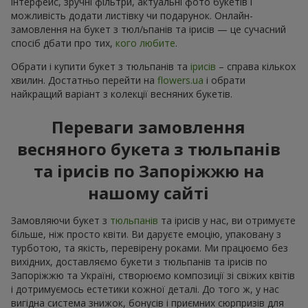
інтерфейс, зручні фільтри, актуальні фото букетів і
можливість додати листівку чи подарунок. Онлайн-
замовлення на букет з тюл/ьпанів та ірисів — це сучасний
спосіб дбати про тих,
кого любите
.
Обрати і купити букет з тюльпанів та
ірисів
– справа кількох
хвилин. Достатньо перейти на
flowers.ua
і обрати
найкращий варіант з колекції весняних букетів.
Переваги замовлення
весняного букета з тюльпанів
та ірисів по Запоріжжю на
нашому сайті
Замовляючи букет з
тюльпанів
та ірисів у нас, ви отримуєте
більше, ніж просто квіти. Ви даруєте емоцію, упаковану з
турботою, та якість, перевірену роками. Ми працюємо без
вихідних, доставляємо букети з тюльпанів та ірисів по
Запоріжжю та Україні, створюємо композиції зі свіжих квітів
і дотримуємось естетики кожної деталі. До того ж, у нас
вигідна система знижок, бонусів і приємних сюрпризів для