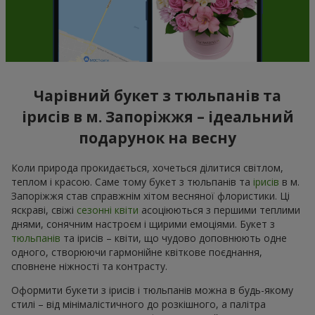
Чарівний букет з тюльпанів та
ірисів в м. Запоріжжя – ідеальний
подарунок на весну
Коли природа прокидається, хочеться ділитися світлом,
теплом і красою. Саме тому букет з тюльпанів та
ірисів
в м.
Запоріжжя став справжнім хітом весняної флористики. Ці
яскраві, свіжі
сезонні квіти
асоціюються з першими теплими
днями, сонячним настроєм і щирими емоціями. Букет з
тюльпанів
та ірисів – квіти, що чудово доповнюють одне
одного, створюючи гармонійне квіткове поєднання,
сповнене ніжності та контрасту.
Оформити букети з ірисів і тюльпанів можна в будь-якому
стилі – від мінімалістичного до розкішного, а палітра