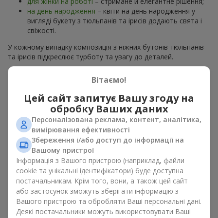
для жінки на роботі
– стримане й елегантне рішення;
на день народження
– квіти на день народження у
вигляді букету з тюльпанів та ірисів додають свята і
свіжості.
У кожному випадку композиція з ніжних бутонів тюльпанів
та ірисів підкреслює турботу та увагу до деталей.
Психологія кольорів у букетах
Вітаємо!
з тюльпанів та ірисів
Цей сайт запитує Вашу згоду на
обробку Ваших даних
Кольори у весняній флористиці мають велике значення.
Персоналізована реклама, контент, аналітика,
Блакитно-жовті відтінки в композиції символізують надію,
вимірювання ефективності
спокій і життєву енергію. Це класичне поєднання
Збереження і/або доступ до інформації на
контрастних кольорів у
букеті
з тюльпанів та ірисів
Вашому пристрої
виглядає свіжо і водночас елегантно. Жовті тюльпани
Інформація з Вашого пристрою (наприклад, файли
дарують відчуття радості, а
сині та фіолетові іриси
– спокій і
cookie та унікальні ідентифікатори) буде доступна
стабільність. Такий букет з тюльпанів та ірисів створює
постачальникам. Крім того, вони, а також цей сайт
яскравий весняний настрій і заряджає позитивом.
або застосунок зможуть зберігати інформацію з
Вашого пристрою та обробляти Ваші персональні дані.
Варіанти оформлення букетів з
Деякі постачальники можуть використовувати Ваші