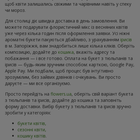
щоб квіти залишались свіжими та чарівними навіть у спеку
чи мороз.
Для столиці діє швидка доставка в день замовлення. Ви
можете подарувати флористичний мікс із весняних квітів
уже через кілька годин після оформлення заявки. Усі ніжні
ароматні букети пакуються дбайливо, з урахуванням
ірисів
в м. Запоріжжя, вам знадобиться лише кілька кліків. Оберіть
композицію, додайте до
кошика
, вкажіть адресу та
побажання — і все готово. Оплата на букет з тюльпанів та
ірисів — будь-яким зручним способом: карткою, Google Pay,
Apple Pay. Ми подбали, щоб процес був інтуїтивно
зрозумілим, без зайвих дзвінків і очікувань. Ви просто
даруєте — ми все організуємо.
Просто перейдіть на
flowers.ua
, оберіть свій варіант букета
з тюльпанів та ірисів, додайте до кошика та заповніть
форму доставки. Вибір букету з тюльпанів та ірисів зручно
зробити у категоріях:
букети квітів,
сезонні квіти,
кошику квітів
.