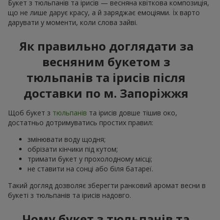
Букет з тюльпанів та ірисів — весняна квіткова композиція,
що не лише дарує красу, а й заряджає емоціями. Їх варто
дарувати у моменти, коли слова зайві.
Як правильно доглядати за
весняним букетом з
тюльпанів та ірисів після
доставки по м. Запоріжжя
Щоб букет з
тюльпанів
та ірисів довше тішив око,
достатньо дотримуватись простих правил:
змінювати воду щодня;
обрізати кінчики під кутом;
тримати букет у прохолодному місці;
не ставити на сонці або біля батареї.
Такий догляд дозволяє зберегти ранковий аромат весни в
букеті з тюльпанів та ірисів надовго.
Чому букет з тюльпанів та