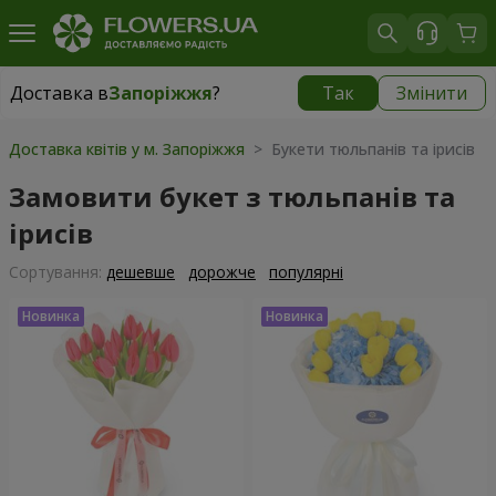
Доставка в
Запоріжжя
?
Так
Змінити
Доставка в
Запоріжжя
|
безкоштовно
Доставка квітів у м. Запоріжжя
> Букети тюльпанів та ірисів
Замовити букет з тюльпанів та
ірисів
Сортування:
дешевше
дорожче
популярні