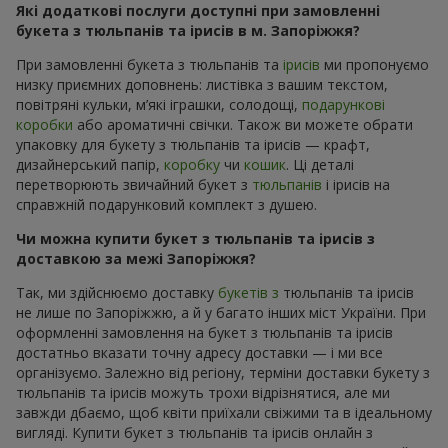
Які додаткові послуги доступні при замовленні
букета з тюльпанів та ірисів в м. Запоріжжя?
При замовленні букета з тюльпанів та
ірисів
ми пропонуємо
низку приємних доповнень: листівка з вашим текстом,
повітряні кульки, м’які іграшки, солодощі,
подарункові
коробки
або ароматичні свічки. Також ви можете обрати
упаковку для букету з тюльпанів та ірисів — крафт,
дизайнерський папір,
коробку
чи
кошик
. Ці деталі
перетворюють звичайний букет з
тюльпанів
і ірисів на
справжній подарунковий комплект з душею.
Чи можна купити букет з тюльпанів та ірисів з
доставкою за межі Запоріжжя?
Так, ми здійснюємо доставку
букетів з
тюльпанів та ірисів
не лише по Запоріжжю, а й у багато інших міст України. При
оформленні замовлення на букет з тюльпанів та ірисів
достатньо вказати точну адресу доставки — і ми все
організуємо. Залежно від регіону, терміни доставки букету з
тюльпанів та ірисів можуть трохи відрізнятися, але ми
завжди дбаємо, щоб квіти приїхали свіжими та в ідеальному
вигляді. Купити букет з тюльпанів та ірисів онлайн з