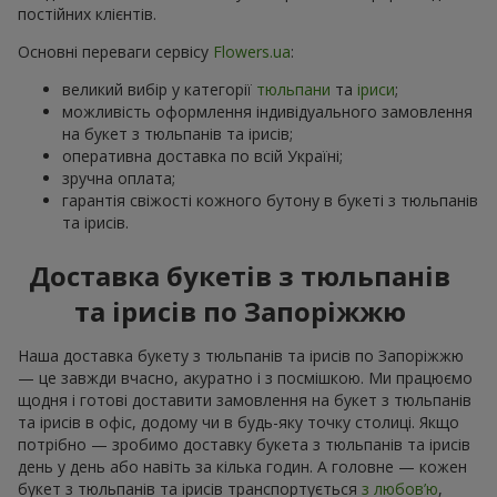
постійних клієнтів.
Основні переваги сервісу
Flowers.ua
:
великий вибір у категорії
тюльпани
та
іриси
;
можливість оформлення індивідуального замовлення
на букет з тюльпанів та ірисів;
оперативна доставка по всій Україні;
зручна оплата;
гарантія свіжості кожного бутону в букеті з тюльпанів
та ірисів.
Доставка букетів з тюльпанів
та ірисів по Запоріжжю
Наша доставка букету з тюльпанів та ірисів по Запоріжжю
— це завжди вчасно, акуратно і з посмішкою. Ми працюємо
щодня і готові доставити замовлення на букет з тюльпанів
та ірисів в офіс, додому чи в будь-яку точку столиці. Якщо
потрібно — зробимо доставку букета з тюльпанів та ірисів
день у день або навіть за кілька годин. А головне — кожен
букет з тюльпанів та ірисів транспортується
з любов’ю
,