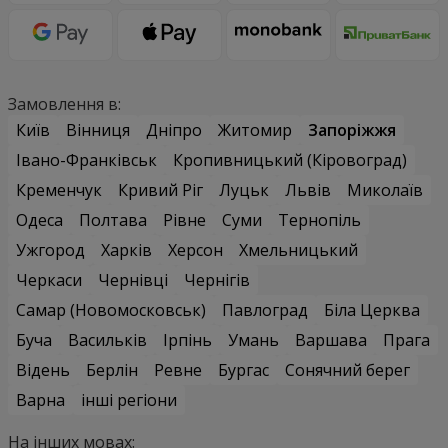
Замовлення в:
Київ
Вінниця
Дніпро
Житомир
Запоріжжя
Івано-Франківськ
Кропивницький (Кіровоград)
Кременчук
Кривий Ріг
Луцьк
Львів
Миколаїв
Одеса
Полтава
Рівне
Суми
Тернопіль
Ужгород
Харків
Херсон
Хмельницький
Черкаси
Чернівці
Чернігів
Самар (Новомосковськ)
Павлоград
Біла Церква
Буча
Васильків
Ірпінь
Умань
Варшава
Прага
Відень
Берлін
Ревне
Бургас
Сонячний берег
Варна
інші регіони
На інших мовах: