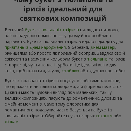
ірисів ідеальний для
святкових композицій
Весняний
букет з тюльпанів та ірисів
виглядає святково,
але не надмірно помпезно — у цьому його особлива
чарівність. Букет з тюльпанів та ірисів вдало підходить для
привітань із Днем народження
, 8 березня,
Днем матері
,
річницaями або просто як приємний сюрприз. Завдяки своїй
свіжості та насиченим кольорам букет з
тюльпанів
та ірисів
створює відчуття тепла і турботи. Це ідеальні квіти для
того, щоб сказати «дякую»,
«люблю»
або «думаю про тебе».
Букет з тюльпанів та ірисів поєднує в собі символи весни,
що вражають не тільки кольорами, а й формою пелюсток.
Ці квіти мають чудовий вигляд як у маленьких, так і у
великих композиціях, пасують до романтичних, ділових та
сімейних моментів. Саме тому флористика для
романтичного подарунка часто базується на букеті з
тюльпанів та ірисів. Обирайте їх у категоріях
коханим
або
жінкам
.