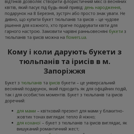
відтінків дозволяє створити флористичний мікс із весняних
квітів, який пасує під будь-який привід:
день народження
,
подарунок на 8 Березня, зустріч або просто знак уваги. Не
дивно, що купити букет тюльпанів та ірисів – це чудове
рішення для кожного, хто прагне подарувати квіти для
гарного настрою. Замовити чарівні ранньовесняні
букети
з
тюльпанів та ірисів можна на
flowers.ua
.
Кому і коли дарують букети з
тюльпанів та ірисів в м.
Запоріжжя
Букет з
тюльпанів
та
ірисів
букети – це універсальний
весняний подарунок, який підходить як для офіційних подій,
так і для особистих моментів. Букет з тюльпанів та ірисів
доречний:
для мами
– квітковий презент для мами у блакитно-
жовтих тонах виглядає тепло й ніжно;
для коханої
– букет з тюльпанів та ірисів виглядає, як
вишуканий романтичний жест;