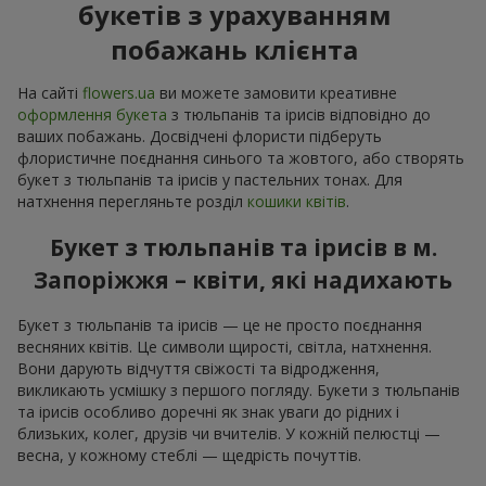
букетів з урахуванням
побажань клієнта
На сайті
flowers.ua
ви можете замовити креативне
оформлення букета
з тюльпанів та ірисів відповідно до
ваших побажань. Досвідчені флористи підберуть
флористичне поєднання синього та жовтого, або створять
букет з тюльпанів та ірисів у пастельних тонах. Для
натхнення перегляньте розділ
кошики квітів
.
Букет з тюльпанів та ірисів в м.
Запоріжжя – квіти, які надихають
Букет з тюльпанів та ірисів — це не просто поєднання
весняних квітів. Це символи щирості, світла, натхнення.
Вони дарують відчуття свіжості та відродження,
викликають усмішку з першого погляду. Букети з тюльпанів
та ірисів особливо доречні як знак уваги до рідних і
близьких, колег, друзів чи вчителів. У кожній пелюстці —
весна, у кожному стеблі — щедрість почуттів.