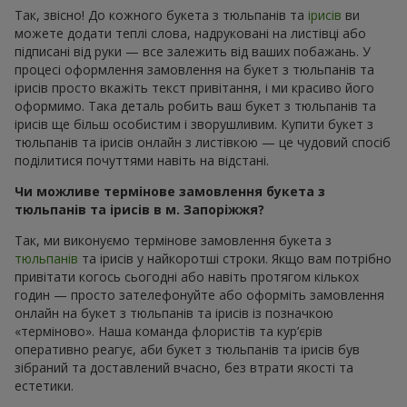
Так, звісно! До кожного букета з тюльпанів та
ірисів
ви
можете додати теплі слова, надруковані на листівці або
підписані від руки — все залежить від ваших побажань. У
процесі оформлення замовлення на букет з тюльпанів та
ірисів просто вкажіть текст привітання, і ми красиво його
оформимо. Така деталь робить ваш букет з тюльпанів та
ірисів ще більш особистим і зворушливим. Купити букет з
тюльпанів та ірисів онлайн з листівкою — це чудовий спосіб
поділитися почуттями навіть на відстані.
Чи можливе термінове замовлення букета з
тюльпанів та ірисів в м. Запоріжжя?
Так, ми виконуємо термінове замовлення букета з
тюльпанів
та ірисів у найкоротші строки. Якщо вам потрібно
привітати когось сьогодні або навіть протягом кількох
годин — просто зателефонуйте або оформіть замовлення
онлайн на букет з тюльпанів та ірисів із позначкою
«терміново». Наша команда флористів та кур’єрів
оперативно реагує, аби букет з тюльпанів та ірисів був
зібраний та доставлений вчасно, без втрати якості та
естетики.