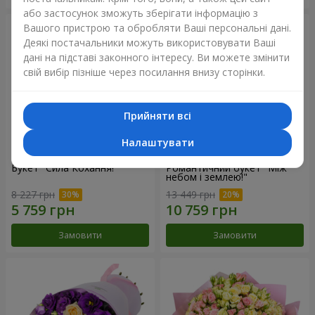
або застосунок зможуть зберігати інформацію з
Вашого пристрою та обробляти Ваші персональні дані.
Деякі постачальники можуть використовувати Ваші
дані на підставі законного інтересу. Ви можете змінити
свій вибір пізніше через посилання внизу сторінки.
Прийняти всі
Налаштувати
Букет "Сила Кохання!"
Романтичний букет "Між
небом і землею!"
8 227 грн
13 449 грн
Замовити
Замовити