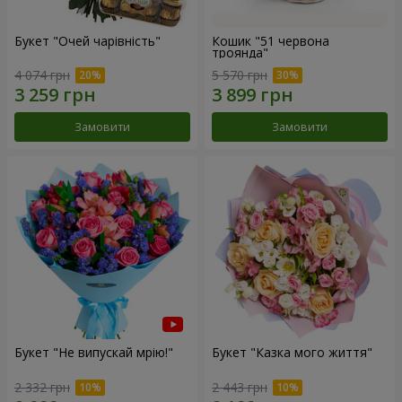
Букет "Очей чарівність"
Кошик "51 червона
троянда"
4 074 грн
5 570 грн
Замовити
Замовити
Букет "Не випускай мрію!"
Букет "Казка мого життя"
2 332 грн
2 443 грн