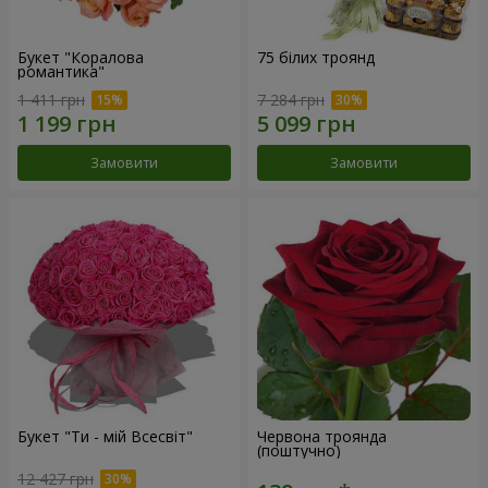
Букет "Коралова
75 білих троянд
романтика"
1 411 грн
7 284 грн
Замовити
Замовити
Букет "Ти - мій Всесвіт"
Червона троянда
(поштучно)
12 427 грн