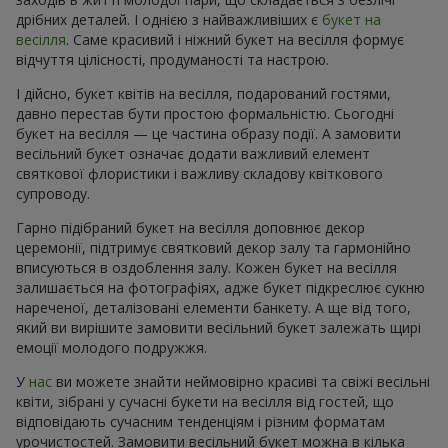
дрібних деталей. І однією з найважливіших є
букет на
весілля
. Саме красивий і ніжний букет на весілля формує
відчуття цілісності, продуманості та настрою.
І дійсно, букет квітів на весілля, подарований гостями,
давно перестав бути простою формальністю. Сьогодні
букет на весілля — це частина образу події. А замовити
весільний букет означає додати важливий елемент
святкової флористики і важливу складову квіткового
супроводу.
Гарно підібраний букет на весілля доповнює декор
церемонії, підтримує святковий декор залу та гармонійно
вписуються в оздоблення залу. Кожен букет на весілля
залишається на фотографіях, адже букет підкреслює сукню
нареченої, деталізовані елементи банкету. А ще від того,
який ви вирішите замовити весільний букет залежать щирі
емоції молодого подружжя.
У
нас
ви можете знайти неймовірно красиві та свіжі весільні
квіти, зібрані у сучасні букети на весілля від гостей, що
відповідають сучасним тенденціям і різним форматам
урочистостей. Замовити весільний букет можна в кілька