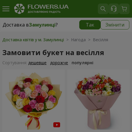
Доставка в
Замулинці
?
Так
Змінити
Доставка в
Замулинці
|
безкоштовно
Доставка квітів у м. Замулинці
> Нагода > Весілля
Замовити букет на весілля
Сортування:
дешевше
дорожче
популярні