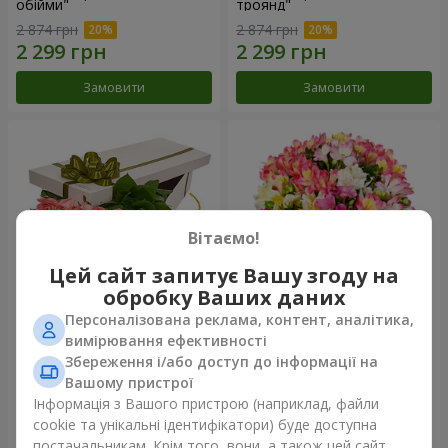
обійми"
троянд"
2 874 грн
2 874 грн
Замовити
Замовити
Вітаємо!
Цей сайт запитує Вашу згоду на
обробку Ваших даних
Персоналізована реклама, контент, аналітика,
Квіти в коробці "15 рожевих
Букет "Казка для двох!"
вимірювання ефективності
троянд"
Збереження і/або доступ до інформації на
2 352 грн
1 732 грн
Вашому пристрої
Інформація з Вашого пристрою (наприклад, файли
cookie та унікальні ідентифікатори) буде доступна
Замовити
Замовити
постачальникам. Крім того, вони, а також цей сайт