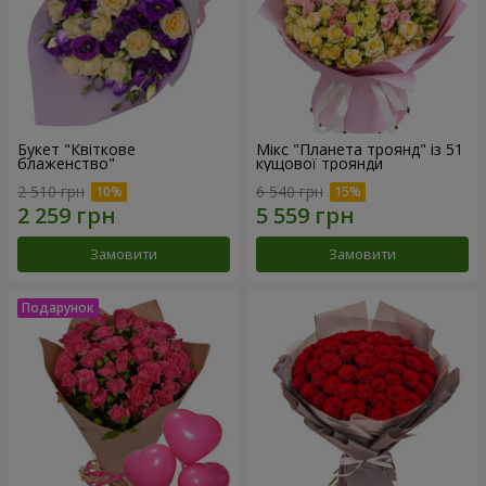
Букет "Квіткове
Мікс "Планета троянд" із 51
блаженство"
кущової троянди
2 510 грн
6 540 грн
Замовити
Замовити