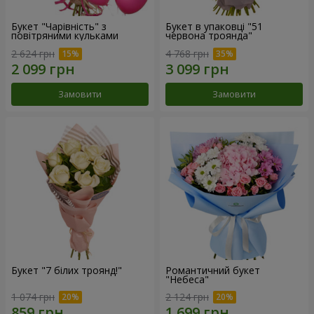
Букет "Чарівність" з
Букет в упаковці "51
повітряними кульками
червона троянда"
2 624 грн
4 768 грн
Замовити
Замовити
Букет "7 білих троянд!"
Романтичний букет
"Небеса"
1 074 грн
2 124 грн