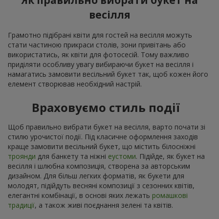
Як правильно вибрати букет на
весілля
Грамотно підібрані квіти для гостей на весілля можуть
стати частиною прикраси столів, зони привітань або
використатись, як квіти для фотосесій. Тому важливо
приділяти особливу увагу вибираючи букет на весілля і
намагатись замовити весільний букет так, щоб кожен його
елемент створював необхідний настрій.
Враховуємо стиль події
Щоб правильно вибрати букет на весілля, варто почати зі
стилю урочистої події. Під класичне оформлення заходів
краще замовити весільний букет, що містить білосніжні
троянди
для банкету та ніжні
еустоми
. Підійде, як букет на
весілля і шлюбна композиція, створена за авторським
дизайном. Для більш легких форматів, як букети для
молодят, підійдуть весняні композиції з сезонних квітів,
елегантні комбінації, в основі яких лежать
ромашкові
традиції
, а також живі поєднання зелені та квітів.