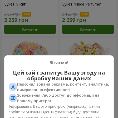
Букет "Лісія"
Букет "Nude Perfume"
3 834 грн
3 128 грн
Замовити
Замовити
Вітаємо!
Цей сайт запитує Вашу згоду на
обробку Ваших даних
Персоналізована реклама, контент, аналітика,
вимірювання ефективності
Збереження і/або доступ до інформації на
Букет "Ніжність світанку"
Букет "Дотик ніжності"
Вашому пристрої
3 999 грн
2 624 грн
Інформація з Вашого пристрою (наприклад, файли
cookie та унікальні ідентифікатори) буде доступна
постачальникам. Крім того, вони, а також цей сайт