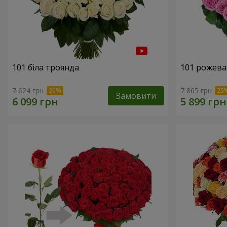
101 біла троянда
101 рожева
7 624 грн
7 865 грн
Замовити