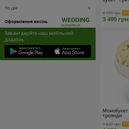
По ціні
4 999 грн
Оформлення весіль
Завантажуйте наш мобільний
додаток
Монобукет "W
троянди
9 629 грн