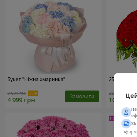
Букет "Ніжна хмаринка"
251 червон
7 691 грн
22 999 грн
Цей
Замовити
Пе
еф
Зб
Інформа