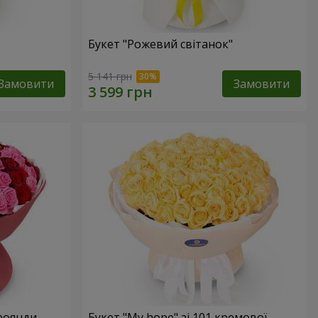
Букет "Рожевий світанок"
5 141 грн
Замовити
Замовити
троянди
Букет "My hope" зі 101 кремової