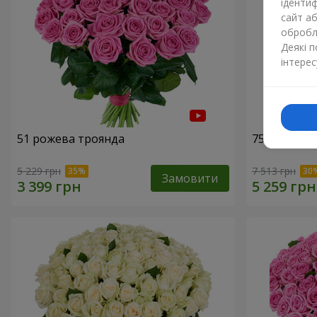
ідентиф
сайт а
обробля
Деякі 
інтерес
51 рожева троянда
75 білих тр
5 229 грн
7 513 грн
Замовити