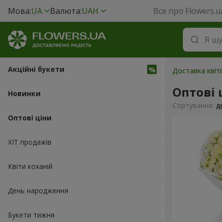
Мова:
UA
Валюта:
UAH
Все про Flowers.u
Акційні букети
Доставка квіті
Оптові 
Новинки
Сортування:
д
Оптові ціни
ХІТ продажів
Квіти коханій
День народження
Букети тижня