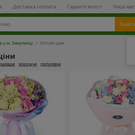
a
Доставка і оплата
Гарантії якості
Наші ма
Знайт
в у м. Замулинці
> Оптові ціни
ціни
ешевше
дорожче
популярні