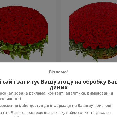
а троянда
501 червона троянда
Вітаємо!
53 016 грн
 сайт запитує Вашу згоду на обробку В
Замовити
даних
рсоналізована реклама, контент, аналітика, вимірювання
ективності
ереження і/або доступ до інформації на Вашому пристрої
ція з Вашого пристрою (наприклад, файли cookie та унікальні