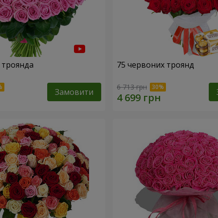
 троянда
75 червоних троянд
6 713 грн
Замовити