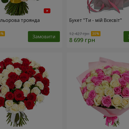
ольорова троянда
Букет "Ти - мій Всесвіт"
12 427 грн
Замовити