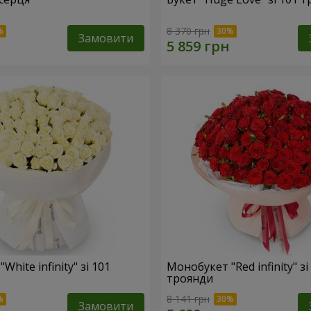
8 370 грн
Замовити
hite infinity" зі 101
Монобукет "Red infinity" зі
троянди
8 141 грн
Замовити