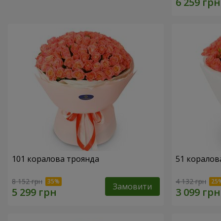
101 коралова троянда
51 коралов
8 152 грн
4 132 грн
Замовити