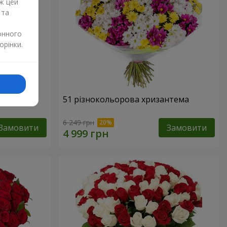
ж цей
 та
онного
орінки.
51 різнокольорова хризантема
6 249 грн
Замовити
Замовити