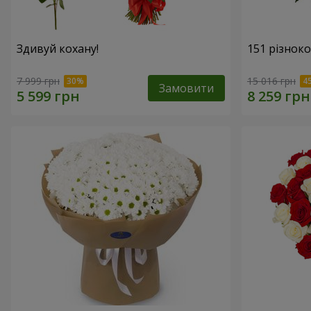
Здивуй кохану!
151 різнок
7 999 грн
15 016 грн
Замовити