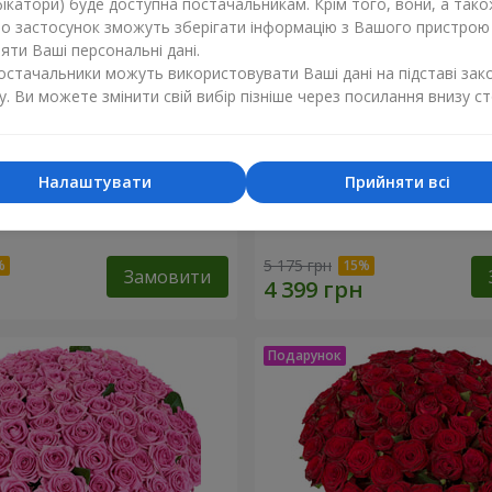
ікатори) буде доступна постачальникам. Крім того, вони, а тако
бо застосунок зможуть зберігати інформацію з Вашого пристрою
ти Ваші персональні дані.
постачальники можуть використовувати Ваші дані на підставі зак
у. Ви можете змінити свій вибір пізніше через посилання внизу ст
Налаштувати
Прийняти всі
оянд
51 біла хризантема
5 175 грн
Замовити