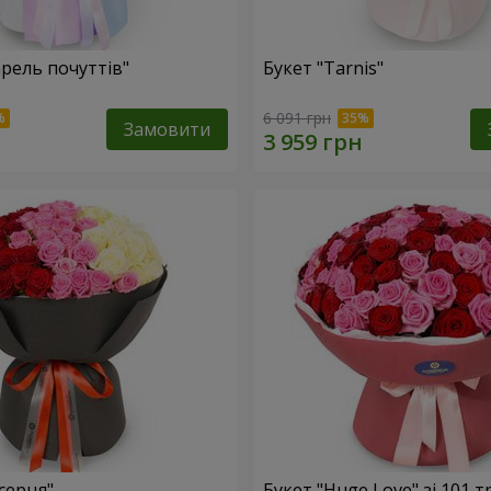
арель почуттів"
Букет "Tarnis"
6 091 грн
Замовити
серця"
Букет "Huge Love" зі 101 