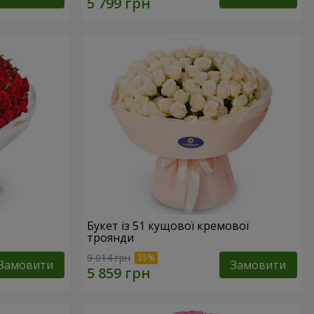
Букет із 51 кущової кремової
троянди
9 014 грн
Замовити
Замовити