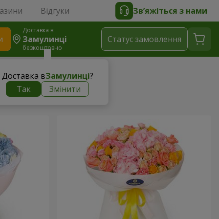
газини
Відгуки
Зв’яжіться з нами
Доставка в
и
Замулинці
Статус замовлення
безкоштовно
Доставка в
Замулинці
?
Так
Змінити