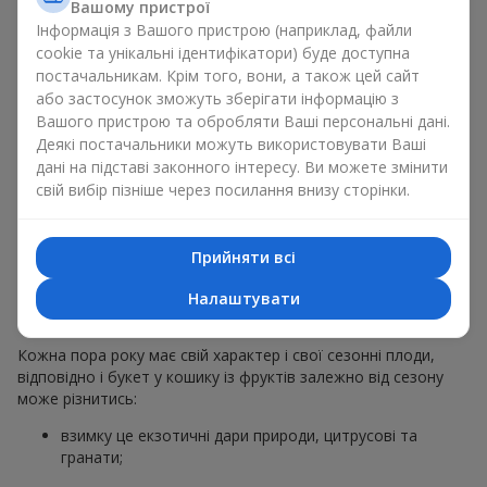
Вашому пристрої
звичайний букет у кошику із фруктів на гастрономічний
Інформація з Вашого пристрою (наприклад, файли
подарунок. Ми у компанії
Flowers.ua
завжди дотримуємося
cookie та унікальні ідентифікатори) буде доступна
побажань клієнта, створюючи декор. При формуванні
постачальникам. Крім того, вони, а також цей сайт
композиції букет у кошику із фруктів використовуються
або застосунок зможуть зберігати інформацію з
натуральні матеріали, продумана упаковка смаку, і звісно
Вашого пристрою та обробляти Ваші персональні дані.
відповідні до події декоративні елементи.
Деякі постачальники можуть використовувати Ваші
За бажанням клієнта кошик фруктів може бути оформлений
дані на підставі законного інтересу. Ви можете змінити
у прозорій плівці або стильній коробці — завжди зі
свій вибір пізніше через посилання внизу сторінки.
святковою подачею, яка виглядає охайно й
презентабельно.
Прийняти всі
Тематичні фруктові
Налаштувати
композиції для свят та сезонів
Кожна пора року має свій характер і свої сезонні плоди,
відповідно і букет у кошику із фруктів залежно від сезону
може різнитись:
взимку це екзотичні дари природи, цитрусові та
гранати;