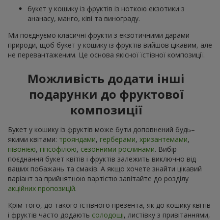
букет у кошику із фруктів із ноткою екзотики з
ананасу, манго, ківі та винограду.
Ми поєднуємо класичні фрукти з екзотичними дарами
природи, щоб букет у кошику із фруктів вийшов цікавим, але
не перевантаженим. Це основа якісної їстівної композиції.
Можливість додати інші
подарунки до фруктової
композиції
Букет у кошику із фруктів може бути доповнений будь–
якими квітами:
трояндами
,
герберами
,
хризантемами
,
півонією
,
гіпсофілою
,
сезонними рослинами
. Вибір
поєднання букет квітів і фруктів залежить виключно від
ваших побажань та смаків. А якщо хочете знайти цікавий
варіант за прийнятною вартістю завітайте до розділу
акційних пропозицій
.
Крім того, до такого їстівного презента, як до кошику квітів
і фруктів часто додають
солодощі
, листівку з привітаннями,