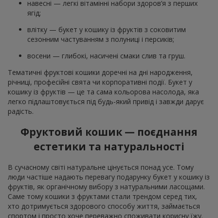
навесні — легкі вітамінні набори здоров’я з перших
ягід;
влітку — букет у кошику із фруктів з соковитим
сезонним частуванням з полуниці і персиків;
восени — глибокі, насичені смаки слив та груш.
Тематичні фруктові кошики доречні на дні народження,
річниці, професійні свята чи корпоративні події. Букет у
кошику із фруктів — це та сама кольорова насолода, яка
легко підлаштовується під будь-який привід і завжди дарує
радість.
Фруктовий кошик — поєднання
естетики та натуральності
В сучасному світі натуральне цінується понад усе. Тому
люди частіше надають перевагу подарунку букет у кошику із
фруктів, як органічному вибору з натуральними ласощами.
Саме тому кошики з фруктами стали трендом серед тих,
хто дотримується здорового способу життя, займається
спортом і просто хоче переважно споживати корисну їжу.