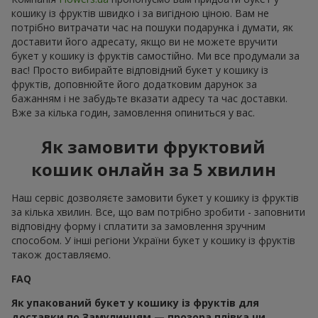
кошику із фруктів швидко і за вигідною ціною. Вам не
потрібно витрачати час на пошуки подарунка і думати, як
доставити його адресату, якщо ви не можете вручити
букет у кошику із фруктів самостійно. Ми все продумали за
вас! Просто вибирайте відповідний букет у кошику із
фруктів, доповнюйте його додатковим дарунок за
бажанням і не забудьте вказати адресу та час доставки.
Вже за кілька годин, замовлення опиниться у вас.
Як замовити фруктовий
кошик онлайн за 5 хвилин
Наш сервіс дозволяєте замовити букет у кошику із фруктів
за кілька хвилин. Все, що вам потрібно зробити - заповнити
відповідну форму і сплатити за замовлення зручним
способом. У інші регіони України букет у кошику із фруктів
також доставляємо.
FAQ
Як упакований букет у кошику із фруктів для
доставки по Замулинцям — прозора плівка чи