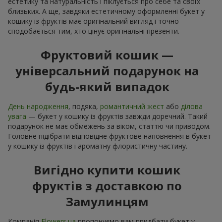
естетику та натуральність і піклується про себе та своїх
близьких. А ще, завдяки естетичному оформленні букет у
кошику із фруктів має оригінальний вигляд і точно
сподобається тим, хто цінує оригінальні презенти.
Фруктовий кошик —
універсальний подарунок на
будь-який випадок
День народження
, подяка,
романтичний жест
або
ділова
увага
— букет у кошику із фруктів завжди доречний. Такий
подарунок не має обмежень за віком, статтю чи приводом.
Головне підібрати відповідне фруктове наповнення в букет
у кошику із фруктів і ароматну флористичну частину.
Вигідно купити кошик
фруктів з доставкою по
Замулинцям
Компанія
Flowers.ua
пропонуємо вам придбати букет у