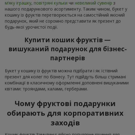
м’яку іграшку
,
повітряні кульки
чи
невеликий сувенір
з
нашого подарункового асортименту. Таким чином, букет у
кошику із фруктів перетворюється на самостійний якісний
подарунок, який не соромно представити як презент до
будь-якої урочистої події.
Купити кошик фруктів —
вишуканий подарунок для бізнес-
партнерів
Букет у кошику із фруктів можна підібрати і як їстівний
презент для колег по бізнесу. Тут підійдуть більш стримані
комбінації в класичному оформленні доповнені вишуканими
квітами: трояндами, калами, герберами.
Чому фруктові подарунки
обирають для корпоративних
заходів
Кошик фруктів Замулинці дійсно популярне рішення для