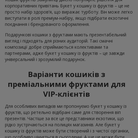
корпоративних привітань Букет у кошику із фруктів – це не
просто набір здоров’я, що виражає турботу. Він може легко
виступати в ролі преміум-набіру, якщо підібрати екзотичні
поєднання і брендованого оформлення.
Подарункові кошики з фруктами мають презентабельний
вигляд і підходять для різних аудиторій. Такі смачні
композиції добре сприймаються колективами та
партнерами, адже букет у кошику із фруктів – це завжди
універсальний і зрозумілий подарунок.
Варіанти кошиків з
преміальними фруктами для
VIP-клієнтів
Для особливих випадків ми пропонуємо букет у кошику із
фруктів, що ретельно відібрані саме для створення віп
презентів. Частіше за все це представники екзотики, що
рідко зустрічаються на полицях магазинів. Але букет у
кошику із фруктів може бути створений і з чистої органіки,
що особливо цінується в сьогоденні. А ще це може бути