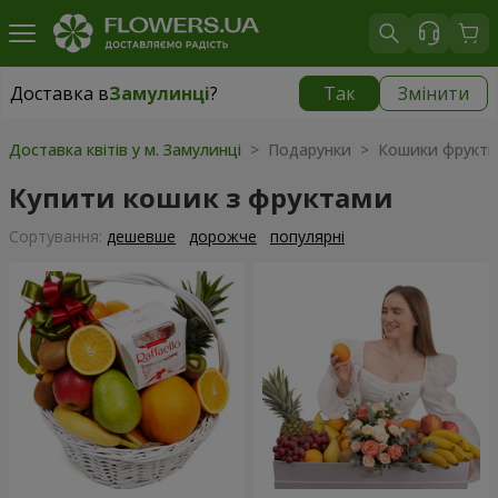
Доставка в
Замулинці
?
Так
Змінити
Доставка в
Замулинці
|
безкоштовно
Доставка квітів у м. Замулинці
> Подарунки > Кошики фрукті
Купити кошик з фруктами
Сортування:
дешевше
дорожче
популярні