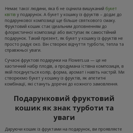
Немає такої людини, яка б не оцінила вишуканий
букет
квітів
у подарунок. А букет у кошику із фруктів – додає до
подарункової композиції ще більше святкового смаку.
Фруктовий кошик стає ідеальним доповненням до
флористичної композиції або виступає як самостійний
подарунок. Такий презент, як букет у кошику із фруктів не
просто радує око. Він створює відчуття турботи, тепла та
справжньої уваги.
Сучасні фруктові подарунки на Flowers.ua — це не
хаотичний набір плодів, а продумана їстівна композиція, в
якій поєднується колір, форма, аромат і навіть настрій. Ми
створюємо букет у кошику із фруктів, як апетитні
комбінації, які стануть доречні до кожного замовлення.
Подарунковий фруктовий
кошик як знак турботи та
уваги
Даруючи кошик із фруктами на подарунок, ви проявляєте