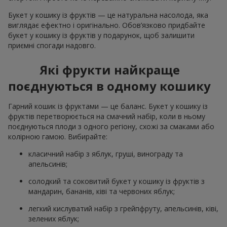
Букет у кошику із фруктів — це натуральна насолода, яка
виглядає ефектно і оригінально. Обов’язково придбайте
букет у кошику із фруктів у подарунок, щоб залишити
приємні спогади надовго.
Які фрукти найкраще
поєднуються в одному кошику
Гарний кошик із фруктами — це баланс. Букет у кошику із
фруктів перетворюється на смачний набір, коли в ньому
поєднуються плоди з одного регіону, схожі за смаками або
колірною гамою. Вибирайте:
класичний набір з яблук, груші, винограду та
апельсинів;
солодкий та соковитий букет у кошику із фруктів з
мандарин, бананів, ківі та червоних яблук;
легкий кислуватий набір з грейпфруту, апельсинів, ківі,
зелених яблук;