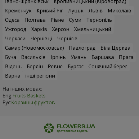
Івано-Франківськ
Кропивницький (Кіровоград)
Кременчук
Кривий Ріг
Луцьк
Львів
Миколаїв
Одеса
Полтава
Рівне
Суми
Тернопіль
Ужгород
Харків
Херсон
Хмельницький
Черкаси
Чернівці
Чернігів
Самар (Новомосковськ)
Павлоград
Біла Церква
Буча
Васильків
Ірпінь
Умань
Варшава
Прага
Відень
Берлін
Ревне
Бургас
Сонячний берег
Варна
інші регіони
На інших мовах:
Eng:
Fruits Baskets
Рус:
Корзины фруктов