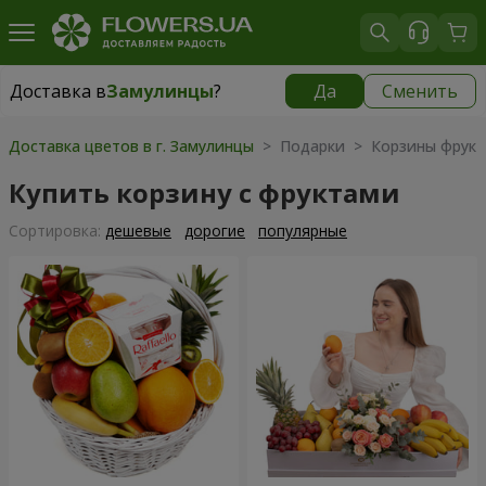
Доставка в
Замулинцы
?
Да
Сменить
Доставка в
Замулинцы
|
бесплатно
Доставка цветов в г. Замулинцы
> Подарки > Корзины фрукт
Купить корзину с фруктами
Cортировка:
дешевые
дорогие
популярные