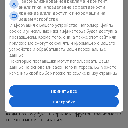
Персонализированная реклама и контент,
меньше, чем наполнение. Именно праздничное оформление
аналитика, определение эффективности
превращает обычный букет в корзине из фруктов в
Хранение и/или доступ к информации на
гастрономический подарок. В компании
Flowers.ua
мы
Вашем устройстве
всегда учитываем пожелания клиента при создании декора.
Информация с Вашего устройства (например, файлы
При формировании композиции используются натуральные
cookie и уникальные идентификаторы) будет доступна
материалы, продуманная упаковка вкуса и, конечно,
поставщикам. Кроме того, они, а также этот сайт или
декоративные элементы, соответствующие событию.
приложение смогут сохранять информацию с Вашего
По желанию клиента корзина с фруктами может быть
устройства и обрабатывать Ваши персональные
оформлена в прозрачной пленке или стильной коробке —
данные.
всегда с праздничной подачей, которая выглядит аккуратно
Некоторые поставщики могут использовать Ваши
и презентабельно.
данные на основании законного интереса. Вы можете
изменить свой выбор позже по ссылке внизу страницы.
Тематические фруктовые
композиции для праздников
Принять все
и сезонов
Настройки
Каждое время года имеет свой характер и свои сезонные
плоды, поэтому букет в корзине из фруктов в зависимости
от сезона может отличаться: