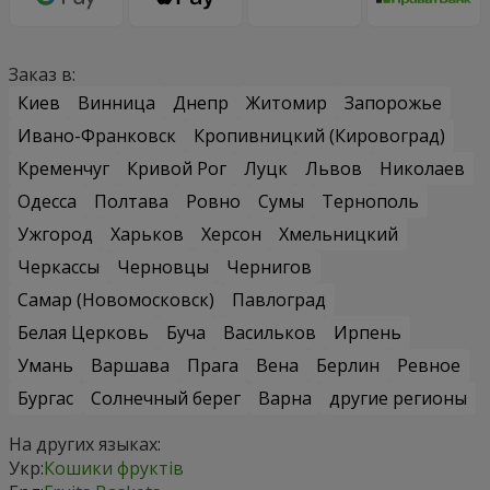
Заказ в:
Киев
Винница
Днепр
Житомир
Запорожье
Ивано-Франковск
Кропивницкий (Кировоград)
Кременчуг
Кривой Рог
Луцк
Львов
Николаев
Одесса
Полтава
Ровно
Сумы
Тернополь
Ужгород
Харьков
Херсон
Хмельницкий
Черкассы
Черновцы
Чернигов
Самар (Новомосковск)
Павлоград
Белая Церковь
Буча
Васильков
Ирпень
Умань
Варшава
Прага
Вена
Берлин
Ревное
Бургас
Солнечный берег
Варна
другие регионы
На других языках:
Укр:
Кошики фруктів