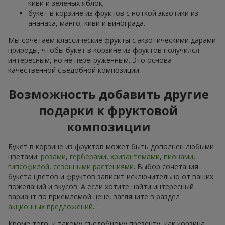
киви и зеленых яблок;
букет в корзине из фруктов с ноткой экзотики из
ананаса, манго, киви и винограда.
Мы сочетаем классические фрукты с экзотическими дарами
природы, чтобы букет в корзине из фруктов получился
интересным, но не перегруженным. Это основа
качественной съедобной композиции.
Возможность добавить другие
подарки к фруктовой
композиции
Букет в корзине из фруктов может быть дополнен любыми
цветами:
розами
,
герберами
,
хризантемами
,
пионами
,
гипсофилой
,
сезонными растениями
. Выбор сочетания
букета цветов и фруктов зависит исключительно от ваших
пожеланий и вкусов. А если хотите найти интересный
вариант по приемлемой цене, загляните в раздел
акционных предложений
.
Кроме того, к такому съедобному презенту, как корзина