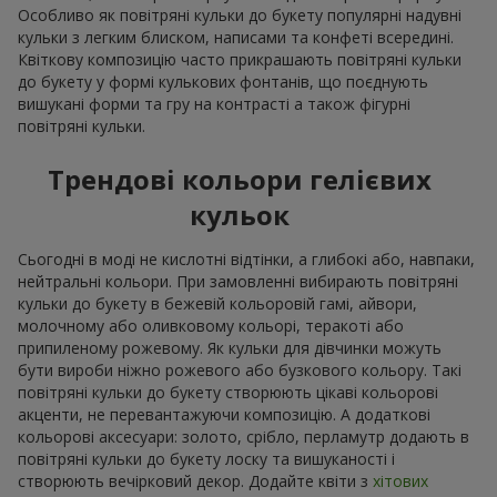
Особливо як повітряні кульки до букету популярні надувні
кульки з легким блиском, написами та конфеті всередині.
Квіткову композицію часто прикрашають повітряні кульки
до букету у формі кулькових фонтанів, що поєднують
вишукані форми та гру на контрасті а також фігурні
повітряні кульки.
Трендові кольори гелієвих
кульок
Сьогодні в моді не кислотні відтінки, а глибокі або, навпаки,
нейтральні кольори. При замовленні вибирають повітряні
кульки до букету в бежевій кольоровій гамі, айвори,
молочному або оливковому кольорі, теракоті або
припиленому рожевому. Як кульки для дівчинки можуть
бути вироби ніжно рожевого або бузкового кольору. Такі
повітряні кульки до букету створюють цікаві кольорові
акценти, не перевантажуючи композицію. А додаткові
кольорові аксесуари: золото, срібло, перламутр додають в
повітряні кульки до букету лоску та вишуканості і
створюють вечірковий декор. Додайте квіти з
хітових