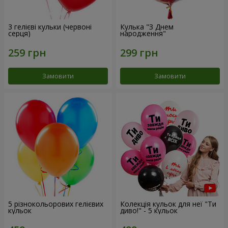
3 гелієві кульки (червоні
Кулька "З Днем
серця)
народження"
Замовити
Замовити
5 різнокольорових гелієвих
Колекція кульок для неї "Ти
кульок
диво!" - 5 кульок