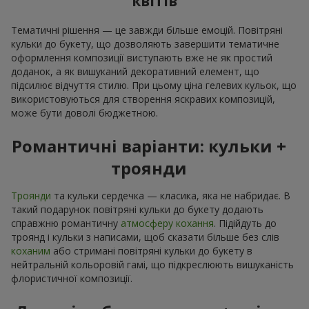
квітів
Тематичні рішення — це завжди більше емоцій. Повітряні
кульки до букету, що дозволяють завершити тематичне
оформлення композиції виступають вже не як простий
доданок, а як вишуканий декоративний елемент, що
підсилює відчуття стилю. При цьому ціна гелевих кульок, що
використовуються для створення яскравих композицій,
може бути доволі бюджетною.
Романтичні варіанти: кульки +
троянди
Троянди
та кульки сердечка — класика, яка не набридає. В
такий подарунок повітряні кульки до букету додають
справжню романтичну
атмосферу кохання
. Підійдуть до
троянд і кульки з написами, щоб сказати більше без слів
коханим
або стримані повітряні кульки до букету в
нейтральній кольоровій гамі, що підкреслюють вишуканість
флористичної композиції.