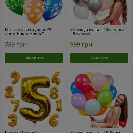
Мікс гелієвих кульок "З
Колекція кульок "Фламінго"
Днем Народження"
- 9 кульок
Замовити
Замовити
Кульки "Цифри"
Колекція кульок "З Днем