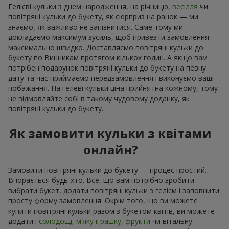
Гелієві кульки з днем народження, на річницю,
весілля
чи
повітряні кульки до букету, як сюрприз на ранок — ми
знаємо, як важливо не запізнитися. Саме тому ми
докладаємо максимум зусиль, щоб привезти замовлення
максимально швидко. Доставляємо повітряні кульки до
букету по Винникам протягом кількох годин. А якщо вам
потрібен подарунок повітряні кульки до букету на певну
дату та час приймаємо передзамовлення і виконуємо ваші
побажання. На гелеві кульки ціна прийнятна кожному, тому
не відмовляйте собі в такому чудовому доданку, як
повітряні кульки до букету.
Як замовити кульки з квітами
онлайн?
Замовити повітряні кульки до букету — процес простий.
Впорається будь-хто. Все, що вам потрібно зробити —
вибрати букет, додати повітряні кульки з гелієм і заповнити
просту форму замовлення. Окрім того, що ви можете
купити повітряні кульки разом з букетом квітів, ви можете
додати і
солодощі
,
м’яку іграшку
,
фрукти
чи вітальну