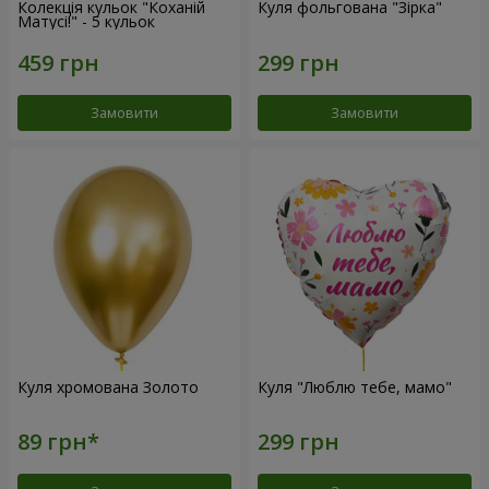
Колекція кульок "Коханій
Куля фольгована "Зірка"
Матусі!" - 5 кульок
Замовити
Замовити
Куля хромована Золото
Куля "Люблю тебе, мамо"