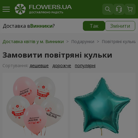
Доставка в
Винники
?
Так
Змінити
Доставка в
Винники
|
безкоштовно
Доставка квітів у м. Винники
> Подарунки > Повітряні кульки
Замовити повітряні кульки
Сортування:
дешевше
дорожче
популярні