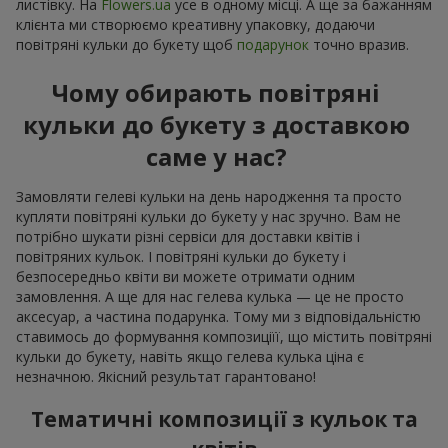
листівку. На
Flowers.ua
усе в одному місці. А ще за бажанням
клієнта ми створюємо креативну упаковку, додаючи
повітряні кульки до букету щоб
подарунок
точно вразив.
Чому обирають повітряні
кульки до букету з доставкою
саме у нас?
Замовляти гелеві кульки на день народження та просто
купляти повітряні кульки до букету у нас зручно. Вам не
потрібно шукати різні сервіси для доставки квітів і
повітряних кульок. І повітряні кульки до букету і
безпосередньо квіти ви можете отримати одним
замовлення. А ще для нас гелева кулька — це не просто
аксесуар, а частина подарунка. Тому ми з відповідальністю
ставимось до формування композиціїї, що містить повітряні
кульки до букету, навіть якщо гелева кулька ціна є
незначною. Якісний результат гарантовано!
Тематичні композиції з кульок та