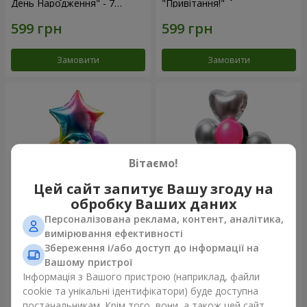
День Народження" - 7
"Привітання!"
кульок
Замовити
Замовити
Вітаємо!
Цей сайт запитує Вашу згоду на
обробку Ваших даних
Персоналізована реклама, контент, аналітика,
Фонтан куль "Arcobaleno"
Фонтан куль "Aloha"
вимірювання ефективності
Збереження і/або доступ до інформації на
Вашому пристрої
Інформація з Вашого пристрою (наприклад, файли
cookie та унікальні ідентифікатори) буде доступна
Замовити
Замовити
постачальникам. Крім того, вони, а також цей сайт