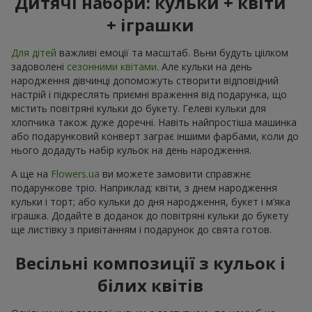
Дитячі набори: кульки + квіти
+ іграшки
Для дітей
важливі емоції та масштаб. Вьни будуть ціілком
задоволені
сезонними квітами
. Але кульки на день
народження дівчинці допоможуть створити відповідний
настрій і підкреслять приємні враження від подарунка, що
містить повітряні кульки до букету. Гелеві кульки для
хлопчика також дуже доречні. Навіть найпростіша машинка
або подарунковий конверт заграє іншими фарбами, коли до
нього додадуть набір кульок на день народження.
А ще на
Flowers.ua
ви можете замовити справжнє
подарункове тріо. Наприклад: квіти, з днем народження
кульки і торт; або кульки до дня народження, букет і м’яка
іграшка. Додайте в доданок до повітряні кульки до букету
ще листівку з привітанням і подарунок до свята готов.
Весільні композиції з кульок і
білих квітів