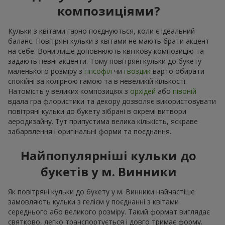
композиціями?
Кульки з квітами гарно поєднуються, коли є ідеальний
баланс. Повітряні кульки з квітами не мають брати акцент
на себе. Вони лише доповнюють квіткову композицію та
задають певні акценти. Тому повітряні кульки до букету
маленького розміру з
гіпсофіл
чи
гвоздик
варто обирати
спокійні за колірною гамою та в невеликій кількості.
Натомість у великих композиціях з
орхідей
або
півоній
вдала гра флористики та декору дозволяє використовувати
повітряні кульки до букету зібрані в окремі витвори
аеродизайну. Тут припустима велика кількість, яскраве
забарвлення і оригінальні форми та поєднання.
Найпопулярніші кульки до
букетів у м. Винники
Як повітряні кульки до букету у м. Винники найчастіше
замовляють кульки з гелієм у поєднанні з квітами
середнього або великого розміру. Такий формат виглядає
святково, легко транспортується і довго тримає форму.