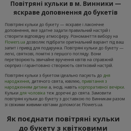
Повітряні кульки в м. Винники —
яскраве доповнення до букетів
Повітряні кульки до букету — яскраве і лаконічне
доповнення, яке здатне задати правильний настрій і
створити відповідну атмосферу. Різноманіття вибору на
Flowers.ua
дозволяє підібрати оригінальний варіант під ваш
запит і привід для подарунка. Повітряні кульки до букету —
легкі, святкові, помітні з першого погляду. Вони
перетворюють звичайне вручення квітів на справжній
сюрприз і гарантовано створюють святковий настрій.
Повітряні кульки з букетом ідеально пасують до
дня
народження
, дитячого свята, ювілею,
привітання з
народженням дитини
а, іноді, навіть
корпоративної вечірки
.
Кульки
для чоловіка
теж доречні до свята. Замовити
повітряні кульки до букету з доставкою по Винникам разом
зі свіжими живими квітами допомогає Flowers.ua.
Як поєднати повітряні кульки
до букету з квітковими