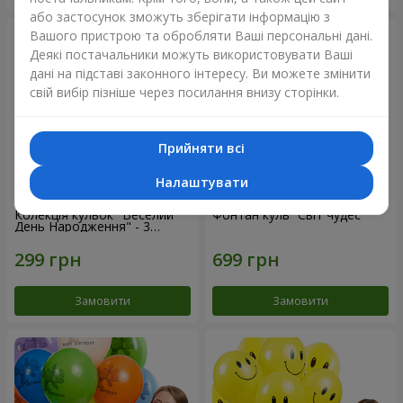
або застосунок зможуть зберігати інформацію з
Вашого пристрою та обробляти Ваші персональні дані.
Деякі постачальники можуть використовувати Ваші
дані на підставі законного інтересу. Ви можете змінити
свій вибір пізніше через посилання внизу сторінки.
Прийняти всі
Налаштувати
Колекція кульок "Веселий
Фонтан куль “Світ чудес”
День Народження" - 3
кульки
Замовити
Замовити