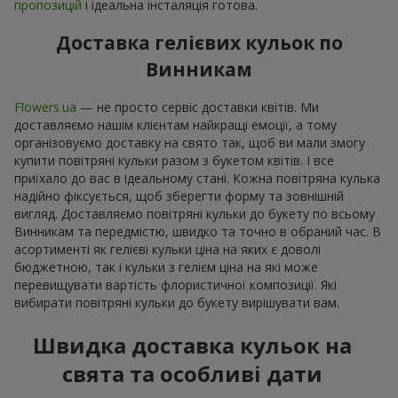
пропозицій
і ідеальна інсталяція готова.
Доставка гелієвих кульок по
Винникам
Flowers.ua
— не просто сервіс доставки квітів. Ми
доставляємо нашім клієнтам найкращі емоції, а тому
організовуємо доставку на свято так, щоб ви мали змогу
купити повітряні кульки разом з букетом квітів. І все
приїхало до вас в ідеальному стані. Кожна повітряна кулька
надійно фіксується, щоб зберегти форму та зовнішній
вигляд. Доставляємо повітряні кульки до букету по всьому
Винникам та передмістю, швидко та точно в обраний час. В
асортименті як гелієві кульки ціна на яких є доволі
бюджетною, так і кульки з гелієм ціна на які може
перевищувати вартість флористичної композиції. Які
вибирати повітряні кульки до букету вирішувати вам.
Швидка доставка кульок на
свята та особливі дати