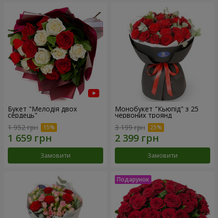
Букет "Мелодія двох
Монобукет "Кьюпід" з 25
сердець"
червоних троянд
1 952 грн
3 199 грн
Замовити
Замовити