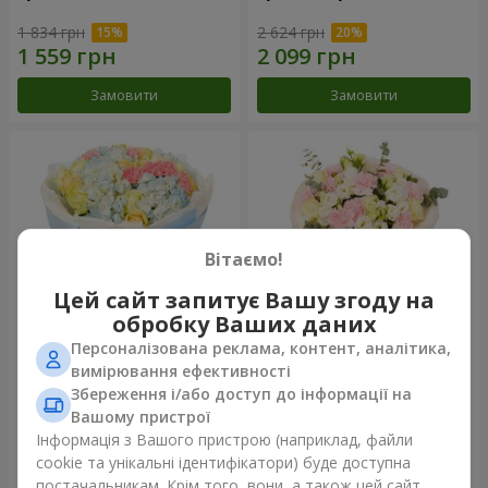
1 834 грн
2 624 грн
Замовити
Замовити
Вітаємо!
Цей сайт запитує Вашу згоду на
обробку Ваших даних
Персоналізована реклама, контент, аналітика,
Букет "Небесна блакить"
Букет "Secret"
вимірювання ефективності
Збереження і/або доступ до інформації на
5 014 грн
2 510 грн
Вашому пристрої
Інформація з Вашого пристрою (наприклад, файли
cookie та унікальні ідентифікатори) буде доступна
Замовити
Замовити
постачальникам. Крім того, вони, а також цей сайт