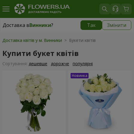
Доставка в
Винники
?
Так
Змінити
Доставка в
Винники
|
безкоштовно
Доставка квітів у м. Винники
> Букети квітів
Купити букет квітів
Сортування:
дешевше
дорожче
популярні