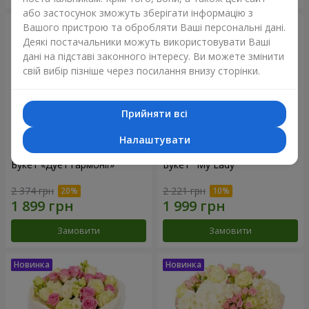
або застосунок зможуть зберігати інформацію з
Вашого пристрою та обробляти Ваші персональні дані.
Деякі постачальники можуть використовувати Ваші
дані на підставі законного інтересу. Ви можете змінити
свій вибір пізніше через посилання внизу сторінки.
Прийняти всі
Налаштувати
Букет «Дует гармонії»
Букет "My Lady"
2 374 грн
2 221 грн
Замовити
Замовити