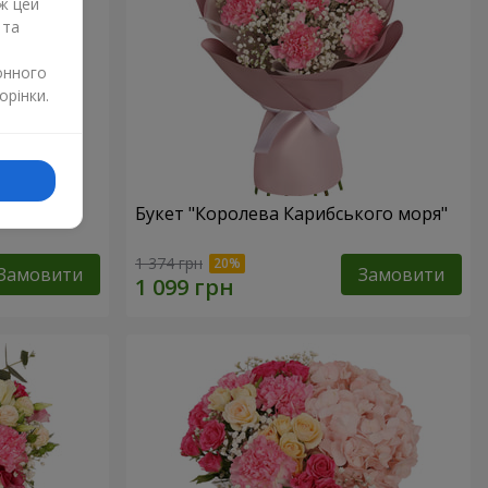
ж цей
 та
онного
орінки.
Букет "Королева Карибського моря"
1 374 грн
Замовити
Замовити