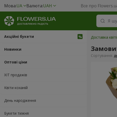
Мова:
UA
Валюта:
UAH
Все про Flowers.u
Акційні букети
Доставка квіт
Замови
Новинки
Сортування:
д
Оптові ціни
ХІТ продажів
Квіти коханій
День народження
Букети тижня