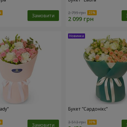
2 799 грн
Замовити
ady"
Букет "Сардонікс"
3 513 грн
Замовити