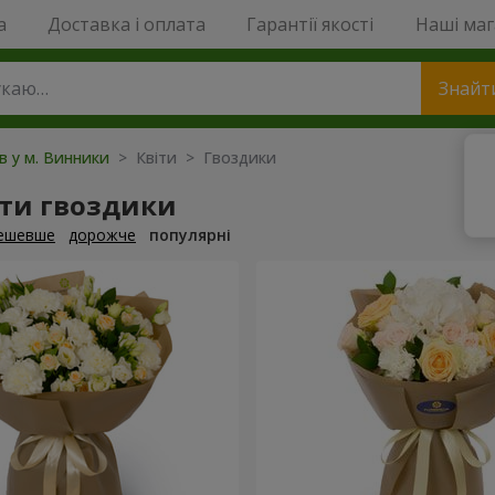
a
Доставка і оплата
Гарантії якості
Наші ма
Знайт
ів у м. Винники
> Квіти > Гвоздики
ти гвоздики
ешевше
дорожче
популярні