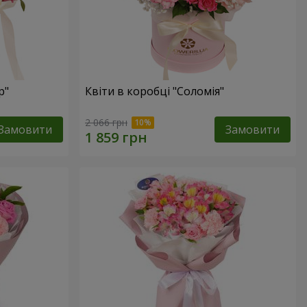
р"
Квіти в коробці "Соломія"
2 066 грн
Замовити
Замовити