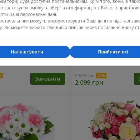
ікатори) буде доступна постачальникам. Крім того, вони, а тако
бо застосунок зможуть зберігати інформацію з Вашого пристрою
ти Ваші персональні дані.
постачальники можуть використовувати Ваші дані на підставі зак
у. Ви можете змінити свій вибір пізніше через посилання внизу ст
Налаштувати
Прийняти всі
еве сонце"
Букет "Шедевр"
2 624 грн
Замовити