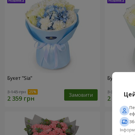
Букет "Sia"
Букет "Ваба
3 145 грн
3 370 грн
Цей
Замовити
Пе
еф
Зб
Інформа