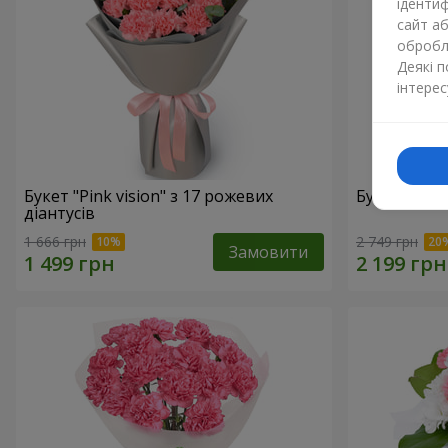
ідентиф
сайт а
обробля
Деякі 
інтерес
Букет "Pink vision" з 17 рожевих
Букет "Рож
діантусів
1 666 грн
2 749 грн
Замовити