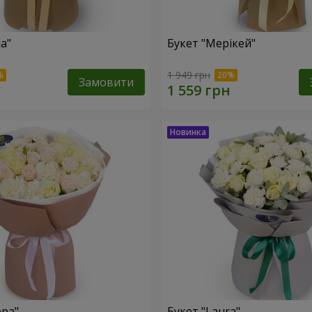
а"
Букет "Мерікей"
1 949 грн
Замовити
ера"
Букет "Laura"