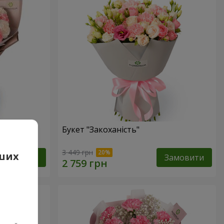
Букет "Закоханість"
3 449 грн
аших
Замовити
Замовити