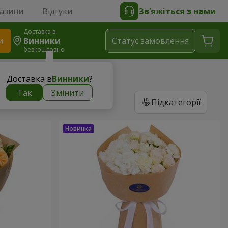
газини
Відгуки
Зв’яжіться з нами
Доставка в
и
Винники
Статус замовлення
безкоштовно
Доставка в
Винники
?
Так
Змінити
Підкатегорії