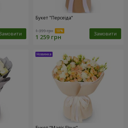
Букет "Персеїда"
1 399 грн
Замовити
Замовити
Букет "Magic Fleur"