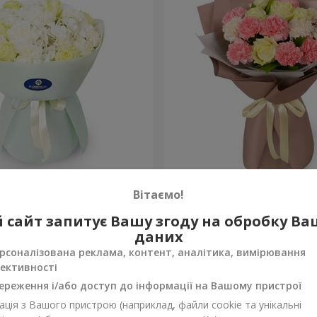
"
Букет "Мадейра"
Вітаємо!
1 764 грн
 сайт запитує Вашу згоду на обробку В
Замовити
даних
рсоналізована реклама, контент, аналітика, вимірювання
ективності
ереження і/або доступ до інформації на Вашому пристрої
ція з Вашого пристрою (наприклад, файли cookie та унікальні