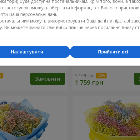
ікатори) буде доступна постачальникам. Крім того, вони, а тако
бо застосунок зможуть зберігати інформацію з Вашого пристрою
ти Ваші персональні дані.
постачальники можуть використовувати Ваші дані на підставі зак
у. Ви можете змінити свій вибір пізніше через посилання внизу ст
Налаштувати
Прийняти всі
обці "Соломія"
Квіти в коробці "Помпаду
2 199 грн
Замовити