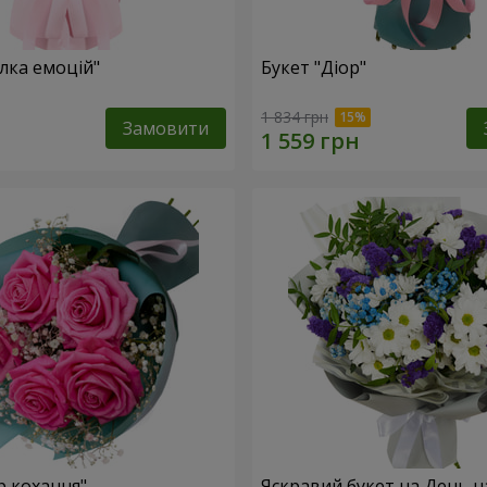
лка емоцій"
Букет "Діор"
1 834 грн
Замовити
р кохання"
Яскравий букет на День 