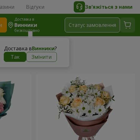
газини
Відгуки
Зв’яжіться з нами
Доставка в
и
Винники
Статус замовлення
безкоштовно
Доставка в
Винники
?
Так
Змінити