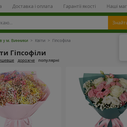
a
Доставка і оплата
Гарантії якості
Наші ма
Знайт
ів у м. Винники
> Квіти > Гіпсофіла
ти Гіпсофіли
ешевше
дорожче
популярні