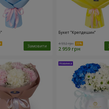
"
Букет "Крепдешин"
4 552 грн
Замовити