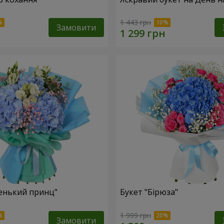
1 443 грн
Замовити
енький принц"
Букет "Бірюза"
1 999 грн
Замовити