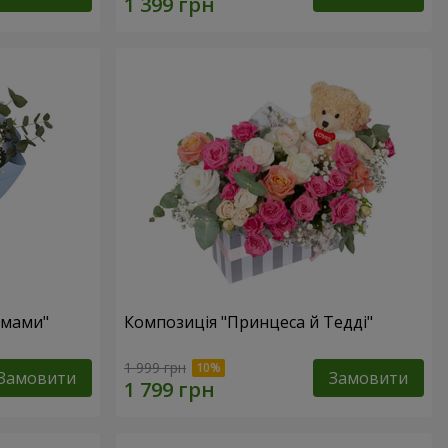
 мами"
Композиція "Принцеса й Тедді"
1 999 грн
Замовити
Замовити