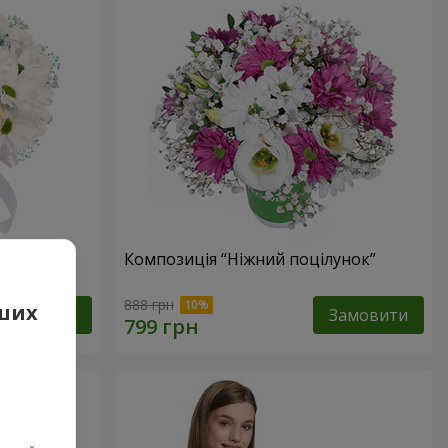
е оминеш"
Композиція “Ніжний поцілунок”
888 грн
аших
Замовити
Замовити