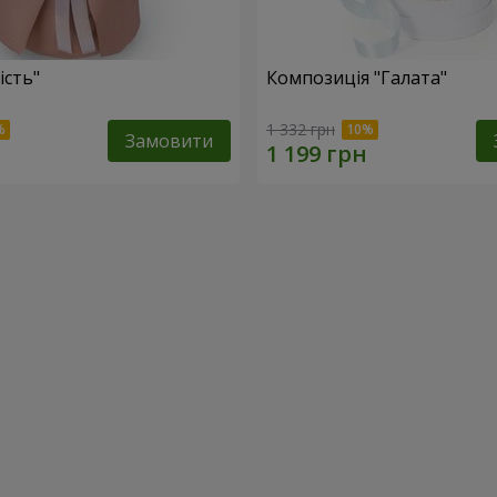
ість"
Композиція "Галата"
1 332 грн
Замовити