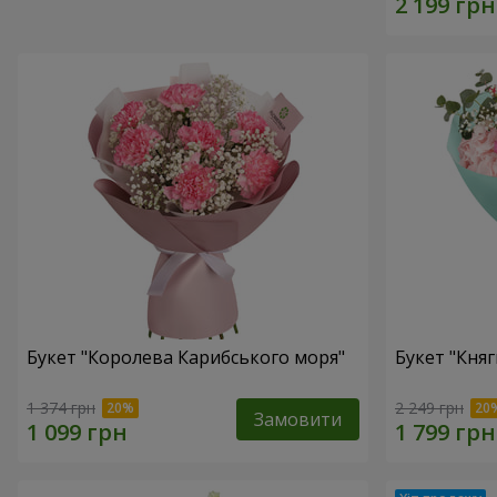
Букет "Королева Карибського моря"
Букет "Княг
1 374 грн
2 249 грн
Замовити