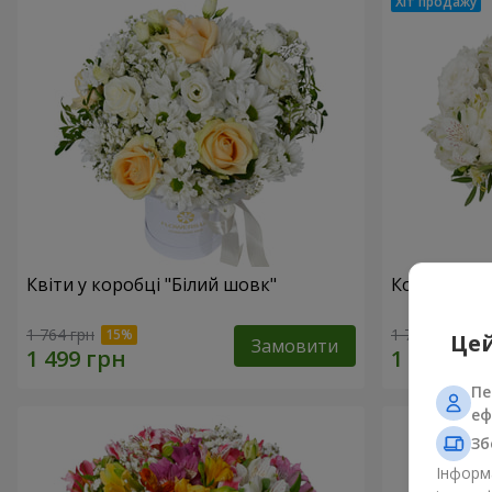
Квіти у коробці "Білий шовк"
Композиція
1 764 грн
1 732 грн
Цей
Замовити
Пе
еф
Зб
Інформа