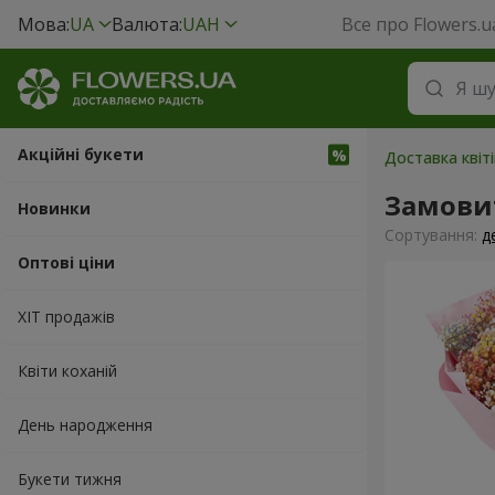
Мова:
UA
Валюта:
UAH
Все про Flowers.u
Акційні букети
Доставка квіт
Замови
Новинки
Сортування:
д
Оптові ціни
ХІТ продажів
Квіти коханій
День народження
Букети тижня