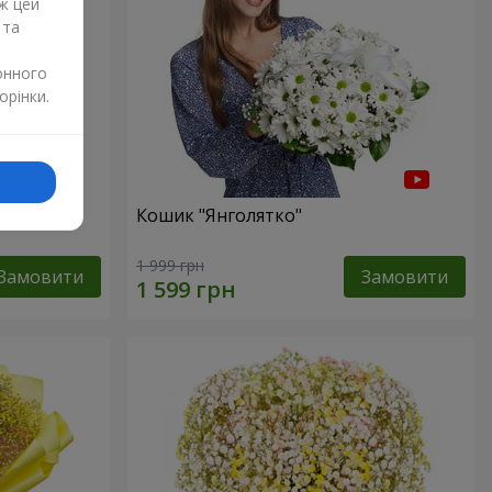
ж цей
 та
онного
орінки.
р"
Кошик "Янголятко"
1 999 грн
Замовити
Замовити