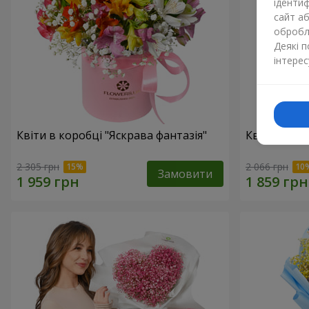
ідентиф
сайт а
обробля
Деякі 
інтерес
Квіти в коробці "Яскрава фантазія"
Квіти в кор
2 305 грн
2 066 грн
Замовити