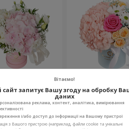
 "Ніжний дотик"
Квіти в коробці "Щастя н
Вітаємо!
1 599 грн
 сайт запитує Вашу згоду на обробку В
Замовити
даних
рсоналізована реклама, контент, аналітика, вимірювання
ективності
ереження і/або доступ до інформації на Вашому пристрої
ція з Вашого пристрою (наприклад, файли cookie та унікальні