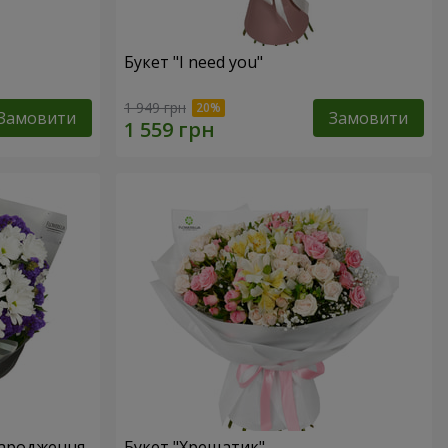
Букет "I need you"
1 949 грн
Замовити
Замовити
народження
Букет "Хрещатик"