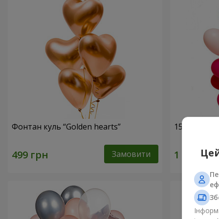
Фонтан куль “Golden hearts”
15 гелієвих
Цей
Замовити
Пе
еф
Зб
Інформа