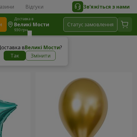
газини
Відгуки
Зв’яжіться з нами
Доставка в
и
Великі Мости
Статус замовлення
930 грн
Доставка в
Великі Мости
?
Так
Змінити