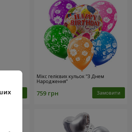
Мікс гелієвих кульок "З Днем
Народження"
аших
Замовити
Замовити