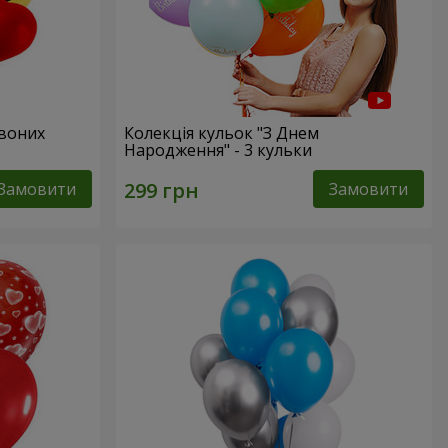
рвоних
Колекція кульок "З Днем
Народження" - 3 кульки
Замовити
Замовити