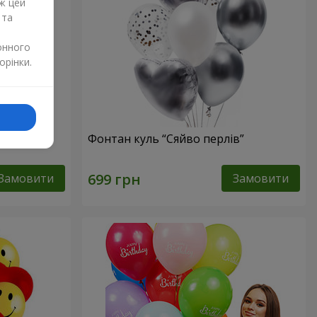
ж цей
 та
онного
орінки.
Фонтан куль “Сяйво перлів”
Замовити
Замовити