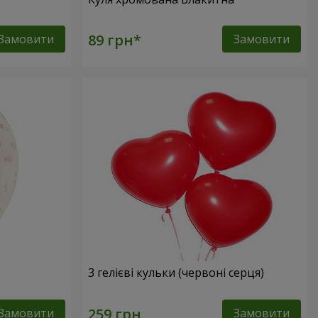
Замовити
Замовити
3 гелієві кульки (червоні серця)
Замовити
Замовити