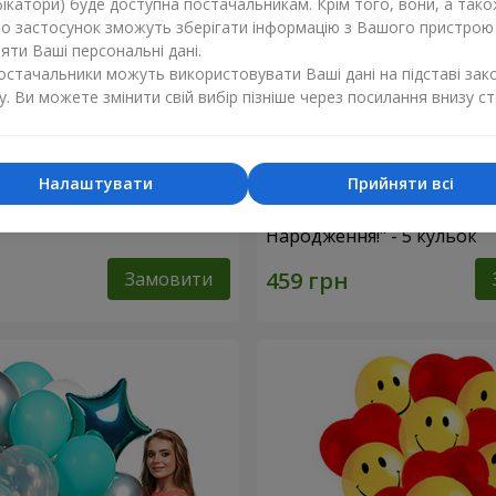
ікатори) буде доступна постачальникам. Крім того, вони, а тако
бо застосунок зможуть зберігати інформацію з Вашого пристрою
ти Ваші персональні дані.
постачальники можуть використовувати Ваші дані на підставі зак
у. Ви можете змінити свій вибір пізніше через посилання внизу ст
Налаштувати
Прийняти всі
фри"
Колекція кульок "З Днем
Народження!" - 5 кульок
Замовити