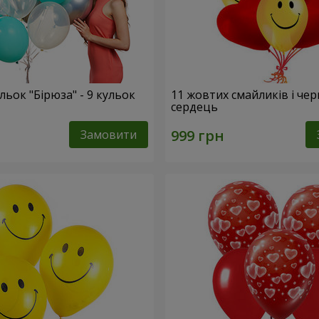
льок "Бірюза" - 9 кульок
11 жовтих смайликів і че
сердець
Замовити