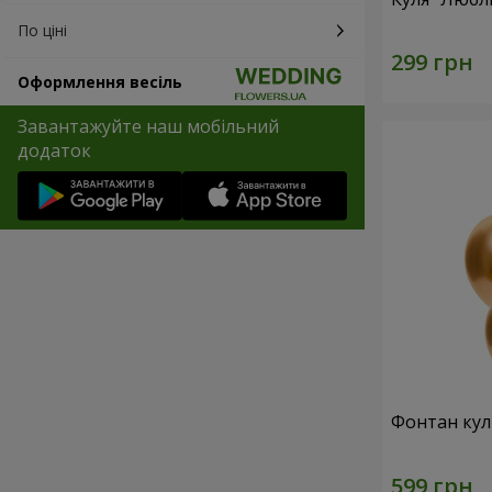
По ціні
Оформлення весіль
Завантажуйте наш мобільний
додаток
Фонтан куль