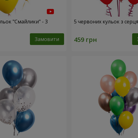
льок "Смайлики" - 3
5 червоних кульок з серц
Замовити