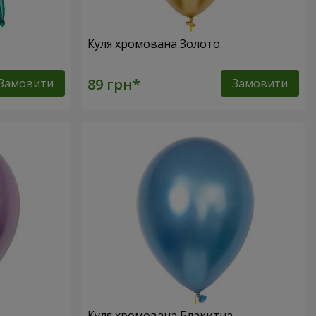
Куля хромована Золото
Замовити
Замовити
Куля хромована Блакитна