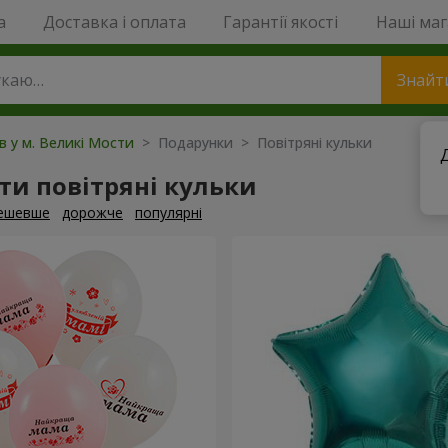
a
Доставка і оплата
Гарантії якості
Наші ма
Знайт
ів у м. Великі Мости
> Подарунки > Повітряні кульки
и повітряні кульки
ешевше
дорожче
популярні