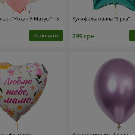
льок "Коханій Матусі!" - 5
Куля фольгована "Зірка"
Замовити
ю тебе, мамо"
Куля хромована Лілова