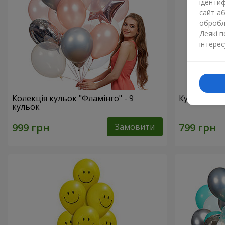
ідентиф
сайт а
обробля
Деякі 
інтерес
Колекція кульок "Фламінго" - 9
Кульки "Ци
кульок
Замовити