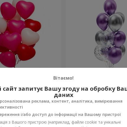
 кульок (у формі сердець)
Фонтан куль "Фантазія"
Вітаємо!
 сайт запитує Вашу згоду на обробку В
Замовити
даних
рсоналізована реклама, контент, аналітика, вимірювання
ективності
ереження і/або доступ до інформації на Вашому пристрої
ція з Вашого пристрою (наприклад, файли cookie та унікальні