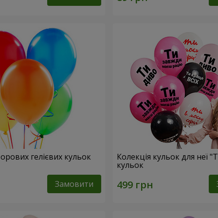
ьорових гелієвих кульок
Колекція кульок для неї "Т
кульок
Замовити