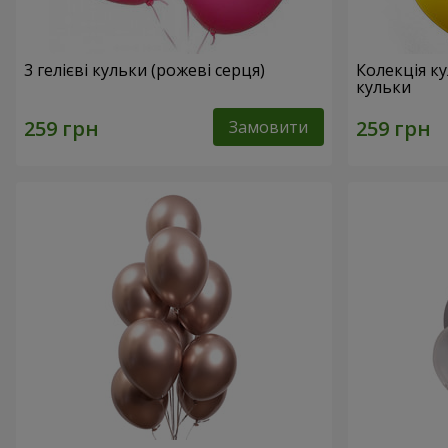
3 гелієві кульки (рожеві серця)
Колекція ку
кульки
Замовити