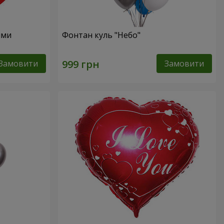
ями
Фонтан куль "Небо"
Замовити
Замовити