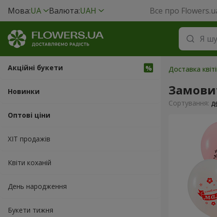
Мова:
UA
Валюта:
UAH
Все про Flowers.u
Акційні букети
Доставка квіт
Замовит
Новинки
Сортування:
д
Оптові ціни
ХІТ продажів
Квіти коханій
День народження
Букети тижня