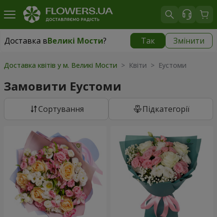
Доставка в
Великі Мости
?
Так
Змінити
Доставка в
Великі Мости
|
930 грн
Доставка квітів у м. Великі Мости
> Квіти > Еустоми
Замовити Еустоми
Сортування
Підкатегорії