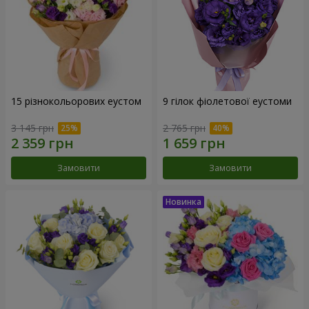
15 різнокольорових еустом
9 гілок фіолетової еустоми
3 145 грн
2 765 грн
Замовити
Замовити