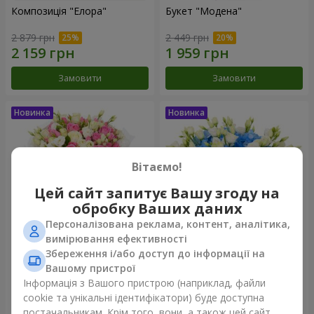
Композиція "Елора"
Букет "Модена"
2 879 грн
2 449 грн
Замовити
Замовити
Вітаємо!
Цей сайт запитує Вашу згоду на
обробку Ваших даних
Персоналізована реклама, контент, аналітика,
вимірювання ефективності
Збереження і/або доступ до інформації на
Букет "Piedmont"
Композиція "Сільвія"
Вашому пристрої
5 465 грн
3 513 грн
Інформація з Вашого пристрою (наприклад, файли
cookie та унікальні ідентифікатори) буде доступна
постачальникам. Крім того, вони, а також цей сайт