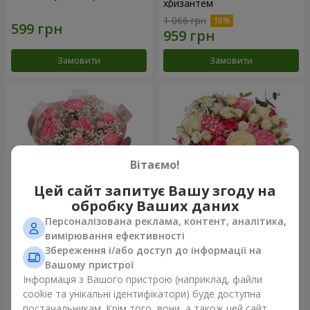
хризантем
1 066 грн
Замовити
Замовити
Вітаємо!
Цей сайт запитує Вашу згоду на
обробку Ваших даних
Персоналізована реклама, контент, аналітика,
Букет "Королева
Квіти в коробці "Помпадур"
вимірювання ефективності
Карибського моря"
Збереження і/або доступ до інформації на
1 374 грн
2 199 грн
Вашому пристрої
Інформація з Вашого пристрою (наприклад, файли
cookie та унікальні ідентифікатори) буде доступна
Замовити
Замовити
постачальникам. Крім того, вони, а також цей сайт