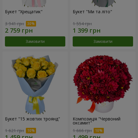
Букет "Хрещатик"
Букет "Ми та літо"
3 941 грн
1 554 грн
Замовити
Замовити
Букет "15 жовтих троянд"
Композиція "Червоний
оксамит"
1 621 грн
1 666 грн