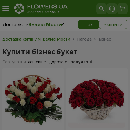
Доставка в
Великі Мости
?
Так
Змінити
Доставка в
Великі Мости
|
930 грн
Доставка квітів у м. Великі Мости
> Нагода > Бізнес
Купити бізнес букет
Сортування:
дешевше
дорожче
популярні