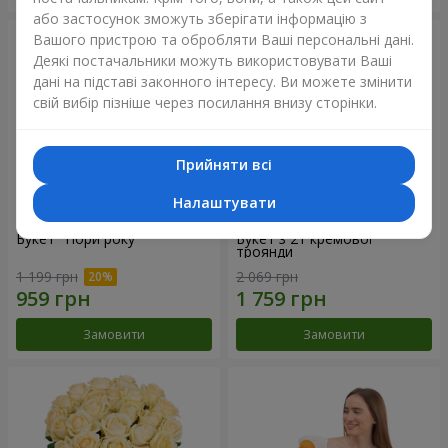
або застосунок зможуть зберігати інформацію з
Вашого пристрою та обробляти Ваші персональні дані.
Деякі постачальники можуть використовувати Ваші
дані на підставі законного інтересу. Ви можете змінити
свій вибір пізніше через посилання внизу сторінки.
Прийняти всі
Налаштувати
Букет "Пори року"
Букет з 21 кремової
троянди
1 199 грн
2 069 грн
Замовити
Замовити