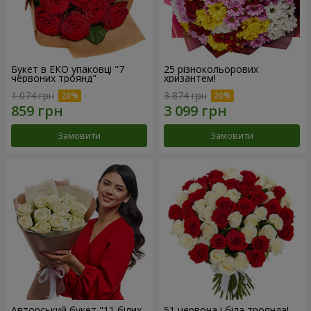
Букет в ЕКО упаковці "7
25 різнокольорових
червоних троянд"
хризантем!
1 074 грн
3 874 грн
Замовити
Замовити
Авторський букет "11 білих
51 червона і біла троянда!