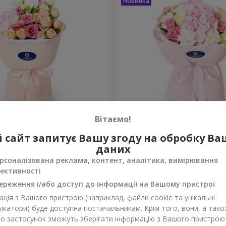
Вітаємо!
 збуваються"
Букет "Марта"
 сайт запитує Вашу згоду на обробку В
даних
3 199 грн
Замовити
рсоналізована реклама, контент, аналітика, вимірювання
ективності
ереження і/або доступ до інформації на Вашому пристрої
ція з Вашого пристрою (наприклад, файли cookie та унікальні
ікатори) буде доступна постачальникам. Крім того, вони, а тако
бо застосунок зможуть зберігати інформацію з Вашого пристрою