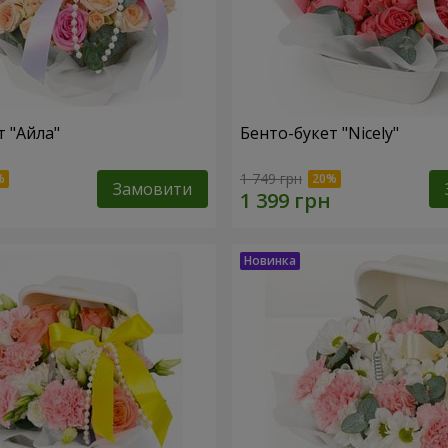
т "Айла"
Бенто-букет "Nicely"
1 749 грн
Замовити