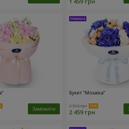
а"
Букет "Мозаїка"
3 513 грн
Замовити