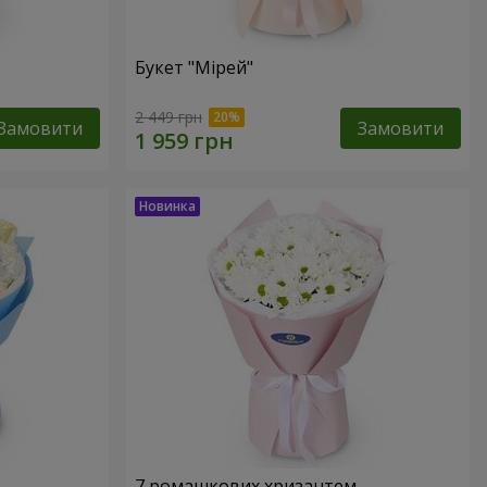
Букет "Мірей"
2 449 грн
Замовити
Замовити
7 ромашкових хризантем