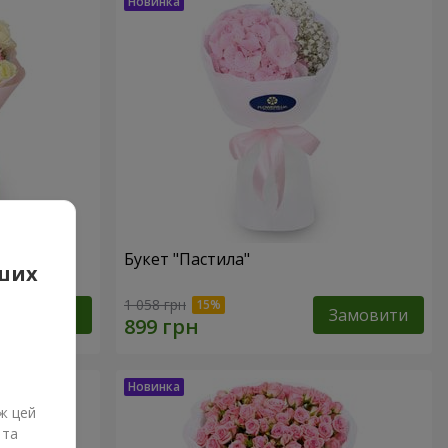
Букет "Пастила"
аших
1 058 грн
Замовити
Замовити
ж цей
 та