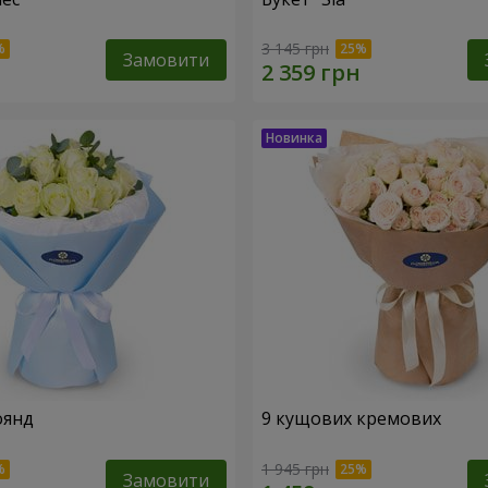
3 145 грн
Замовити
оянд
9 кущових кремових
1 945 грн
Замовити