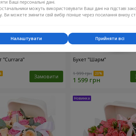
ти Ваші персональні дані.
постачальники можуть використовувати Ваші дані на підставі зак
у. Ви можете змінити свій вибір пізніше через посилання внизу ст
Налаштувати
Прийняти всі
 "Currara"
Букет "Шарм"
1 999 грн
Замовити