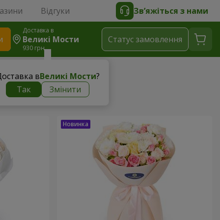
газини
Відгуки
Зв’яжіться з нами
Доставка в
и
Великі Мости
Статус замовлення
930 грн
Доставка в
Великі Мости
?
Так
Змінити