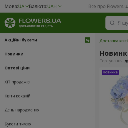
Мова:
UA
Валюта:
UAH
Все про Flowers.u
Акційні букети
Доставка квіт
Новинк
Новинки
Сортування:
д
Оптові ціни
ХІТ продажів
Квіти коханій
День народження
Букети тижня