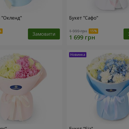
 "Окленд"
Букет "Сафо"
1 999 грн
Замовити
ес"
Букет "Sia"