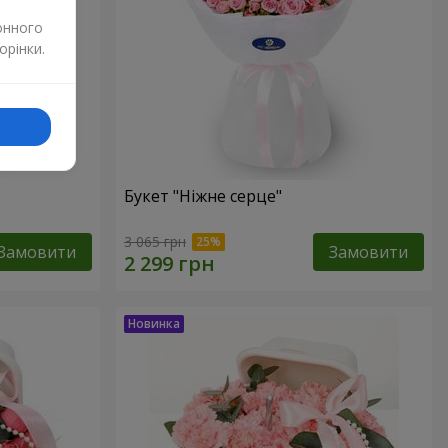
онного
орінки.
Букет "Ніжне серце"
3 065 грн
Замовити
Замовити