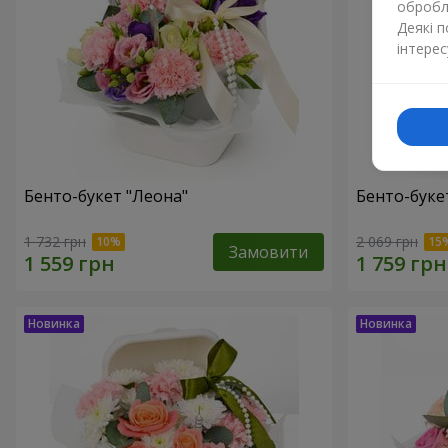
обробля
Деякі 
інтерес
Бенто-букет "Леона"
Бенто-букет
1 732 грн
2 069 грн
Замовити