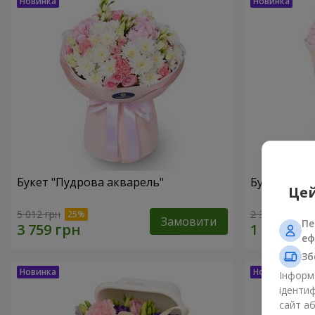
Букет "Пудрова акварель"
Букет "Мрії
Цей
5 012 грн
2 352 грн
Замовити
Пе
еф
Зб
Інформа
ідентиф
сайт а