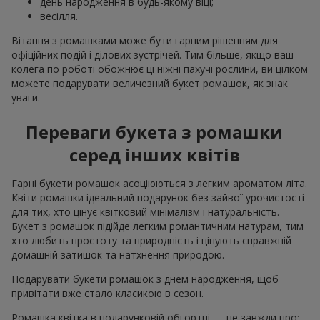
день народження в будь-якому віці;
весілля.
Вітання з ромашками може бути гарним рішенням для
офіційних подій і ділових зустрічей. Тим більше, якщо ваш
колега по роботі обожнює ці ніжні пахучі рослини, ви цілком
можете подарувати величезний букет ромашок, як знак
уваги.
Переваги букета з ромашки
серед інших квітів
Гарні букети ромашок асоціюються з легким ароматом літа.
Квіти ромашки ідеальний подарунок без зайвої урочистості
для тих, хто цінує квітковий мінімалізм і натуральність.
Букет з ромашок підійде легким романтичним натурам, тим
хто любить простоту та природність і цінують справжній
домашній затишок та натхнення природою.
Подарувати букети ромашок з днем народження, щоб
привітати вже стало класикою в сезон.
Ромашка квітка в подарунковій обгортці — це завжди про: