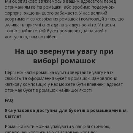
Ми обов’язково зв’яжемось з вашим адресатом перед
отриманням квітів ромашки, або зробимо подарунок-
сюрприз, якщо ви цього забажаєте. У нас великий
асортимент свіжозрізаних ромашок і композицій з них, що
залишать приємні спогади на згадку про літо. У нас ви
точно знайдете той букет ромашок ціна на який є
доступною, вам потрібен.
На що звернути увагу при
виборі ромашок
Перш ніж квіти ромашка купити звертайте увагу на їх
свіжість та оформлення букет з ромашок. Замовляючи
квіткову композицію у нас можете бути впевнені: адресат
отримає букет з ромашок найвищої якості.
FAQ
Яка упаковка доступна для букетів з ромашками в м.
Світле?
Ромашки квіти можна упакувати у папір зі стрічкою,
капелюшну коробку або стилізовану корзину.