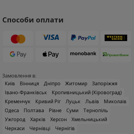
Способи оплати
Замовлення в:
Київ
Вінниця
Дніпро
Житомир
Запоріжжя
Івано-Франківськ
Кропивницький (Кіровоград)
Кременчук
Кривий Ріг
Луцьк
Львів
Миколаїв
Одеса
Полтава
Рівне
Суми
Тернопіль
Ужгород
Харків
Херсон
Хмельницький
Черкаси
Чернівці
Чернігів