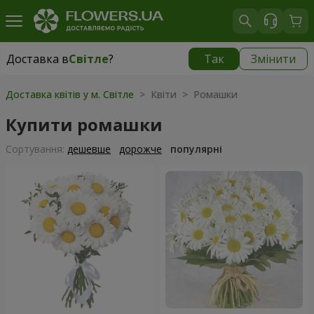
Доставка в
Світле
?
Так
Змінити
Доставка в
Світле
|
безкоштовно
Доставка квітів у м. Світле
> Квіти > Ромашки
Купити ромашки
Сортування:
дешевше
дорожче
популярні