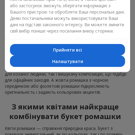
поєднання
або застосунок зможуть зберігати інформацію з
Вашого пристрою та обробляти Ваші персональні дані.
В сезон цвітіння — ромашка юа квітка не тільки улюблениця
Деякі постачальники можуть використовувати Ваші
лугів, а й улюблениця флористів. Гілка ромашки ціна за
дані на підставі законного інтересу. Ви можете змінити
штуку на яку дуже доступна влітку, дозволяє створити
свій вибір пізніше через посилання внизу сторінки.
мінімалістичну квіткову композицію. Від букета з ромашок
лине теплотою та турботою. Тому купити ромашки букет в
сезон — завжди слушна думка.
Прийняти всі
Флористика без пафосу — так можна охарактеризувати
Налаштувати
букет ромашок. Їх світлі пелюстки ідеально доповнюють
інші рослини і дозволяють створити, як простий подарунок
для коханої людини, так і вишукану композицію, що підійде
для офіційних заходів. А жовта ромашка з чорною
серединкою або фіолетові ромашки підкреслюють
оригінальність і задають кольорових акцентів.
З якими квітами найкраще
комбінувати букет ромашки
Квіти ромашки — справжня природна краса. Букет з
ромашок універсальний, як по кольорах, так і по розміру,