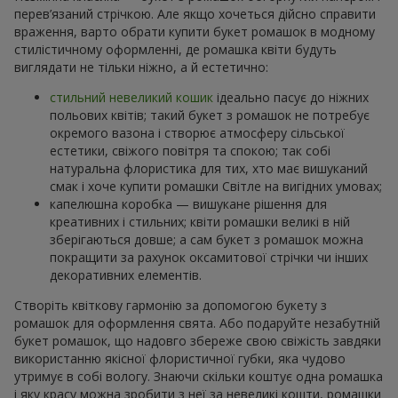
перев’язаний стрічкою. Але якщо хочеться дійсно справити
враження, варто обрати купити букет ромашок в модному
стилістичному оформленні, де ромашка квіти будуть
виглядати не тільки ніжно, а й естетично:
стильний невеликий кошик
ідеально пасує до ніжних
польових квітів; такий букет з ромашок не потребує
окремого вазона і створює атмосферу сільської
естетики, свіжого повітря та спокою; так собі
натуральна флористика для тих, хто має вишуканий
смак і хоче купити ромашки Світле на вигідних умовах;
капелюшна коробка — вишукане рішення для
креативних і стильних; квіти ромашки великі в ній
зберігаються довше; а сам букет з ромашок можна
покращити за рахунок оксамитової стрічки чи інших
декоративних елементів.
Створіть квіткову гармонію за допомогою букету з
ромашок для оформлення свята. Або подаруйте незабутній
букет ромашок, що надовго збереже свою свіжість завдяки
використанню якісної флористичної губки, яка чудово
утримує в собі вологу. Знаючи скільки коштує одна ромашка
і яку красу можна зробити з неї за невеликі кошти, ромашки