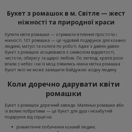
Букет з ромашок в м. Світле — жест
ніжності та природної краси
Купити квіти ромашки — отримати втілення простоти і
ніжності. 101 ромашка — це чудовий подарунок для коханої
людини, матусі та колеги по роботі. Адже з давніх-давен
букет з ромашок асоціювався з символом відкритості,
чистоти, оберегу та щирої любові. По легенді, краплі роси
впали з небес і на їх місці з’явились ніжна квітка ромашка
букет якої не може залишити байдужою жодну людину.
Коли доречно дарувати квіти
ромашки
Букет з ромашок доречний завжди. Маленькі ромашки або
їх великі побратими — це букет для душі і незабутній
подарунок від серця на:
романтичне побачення коханій людині;