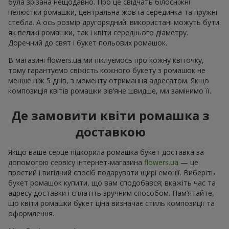
була зрізана нещодавно. Про це свідчать білосніжні
пелюстки ромашки, центральна жовта серединка та пружні
стебла. А ось розмір другорядний: використані можуть бути
як великі ромашки, так і квіти середнього діаметру.
Доречний до свят і букет польових ромашок.
В магазині flowers.ua ми піклуємось про кожну квіточку,
тому гарантуємо свіжість кожного букету з ромашок не
менше ніж 5 днів, з моменту отримання адресатом. Якщо
композиція квітів ромашки зів’яне швидше, ми замінимо її.
Де замовити квіти ромашка з
доставкою
Якщо ваше серце підкорила ромашка букет доставка за
допомогою сервісу інтернет-магазина
flowers.ua
— це
простий і вигідний спосіб подарувати щирі емоції. Виберіть
букет ромашок купити, що вам сподобався; вкажіть час та
адресу доставки і сплатіть зручним способом. Пам’ятайте,
що квіти ромашки букет ціна визначає стиль композиції та
оформлення.