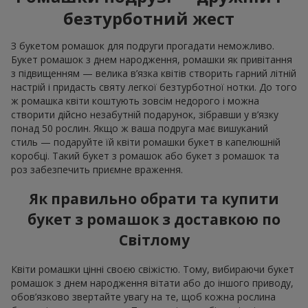
безтурботний жест
З букетом ромашок для подруги прогадати неможливо.
Букет ромашок з днем ​​народження, ромашки як привітання
з підвищенням — велика в’язка квітів створить гарний літній
настрій і придасть святу легкої безтурботної нотки. До того
ж ромашка квіти коштують зовсім недорого і можна
створити дійсно незабутній подарунок, зібравши у в’язку
понад 50 рослин. Якщо ж ваша подруга має вишуканий
стиль — подаруйте їй квіти ромашки букет в капелюшній
коробці. Такий букет з ромашок або букет з ромашок та
роз забезпечить приємне враження.
Як правильно обрати та купити
букет з ромашок з доставкою по
Світлому
Квіти ромашки цінні своєю свіжістю. Тому, вибираючи букет
ромашок з днем ​​народження вітати або до іншого приводу,
обов’язково звертайте увагу на те, щоб кожна рослина