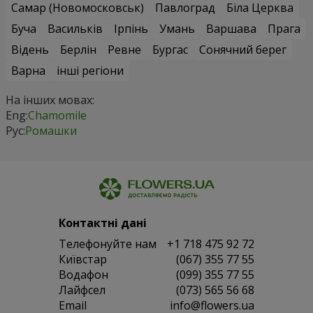
Самар (Новомосковськ)
Павлоград
Біла Церква
Буча
Васильків
Ірпінь
Умань
Варшава
Прага
Відень
Берлін
Ревне
Бургас
Сонячний берег
Варна
інші регіони
На інших мовах:
Eng:
Chamomile
Рус:
Ромашки
Контактні дані
Телефонуйте нам
+1 718 475 92 72
Київстар
(067) 355 77 55
Водафон
(099) 355 77 55
Лайфсел
(073) 565 56 68
Email
info@flowers.ua