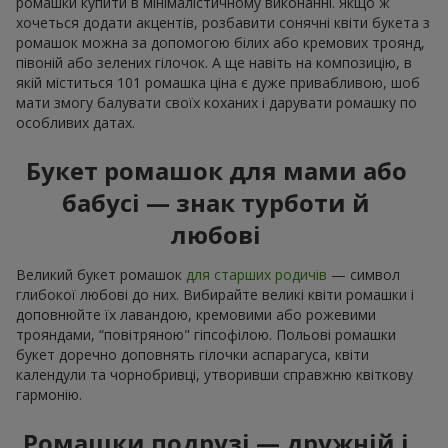
ромашки купити в мінімалістичному виконанні. Якщо ж
хочеться додати акцентів, розбавити сонячні квіти букета з
ромашок можна за допомогою білих або кремових троянд,
півоній або зелених гілочок. А ще навіть на композицію, в
якій міститься 101 ромашка ціна є дуже привабливою, шоб
мати змогу балувати своїх коханих і дарувати ромашку по
особливих датах.
Букет ромашок для мами або
бабусі — знак турботи й
любові
Великий букет ромашок
для старших родичів
— символ
глибокої любові до них. Вибирайте великі квіти ромашки і
доповнюйте їх лавандою, кремовими або рожевими
трояндами, “повітряною" гіпсофілою. Польові ромашки
букет доречно доповнять гілочки аспарагуса, квіти
календули та чорнобривці, утворивши справжню квіткову
гармонію.
Ромашки подрузі — дружній і