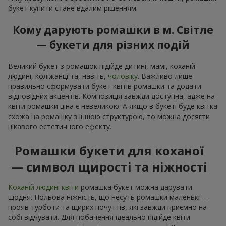
букет купити стане вдалим рішенням.
Кому дарують ромашки в м. Світле
— букети для різних подій
Великий букет з ромашок підійде дитині, мамі, коханій
людині, коліжанці та, навіть,
чоловіку
. Важливо лише
правильно сформувати букет квітів ромашки та додати
відповідних акцентів. Композиція завжди доступна, адже на
квіти ромашки ціна є невеликою. А якщо в букеті буде квітка
схожа на ромашку з іншою структурою, то можна досягти
цікавого естетичного ефекту.
Ромашки букети для коханої
— символ щирості та ніжності
Коханій людині квіти
ромашка букет можна дарувати
щодня. Польова ніжність, що несуть ромашки маленькі —
прояв турботи та щирих почуттів, які завжди приємно на
собі відчувати. Для побачення ідеально підійде квіти