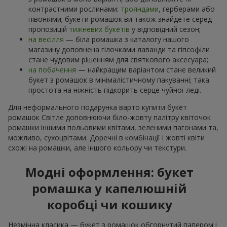
контрастними рослинами:
трояндами
, герберами або
півоніями; букети ромашок ви також знайдете серед
пропозицій
тижневих букетів
у відповідний сезон;
на весілля
— біла ромашка з каталогу нашого
магазину доповнена гілочками лаванди та гіпсофіли
стане чудовим рішенням для святкового аксесуара;
на побачення
— найкращим варіантом стане великий
букет з ромашок в мінімалістичному пакуванні; така
простота на ніжність підкорить серце чуйної леді.
Для неформального подарунка варто купити букет
ромашок Світле доповнюючи біло-жовту палітру квіточок
ромашки іншими польовими квітами, зеленими пагонами та,
можливо, сухоцвітами. Доречні в комбінації і жовті квіти
схожі на ромашки, але іншого кольору чи текстури.
Модні оформлення: букет
ромашка у капелюшній
коробці чи кошику
Незмінна класика — букет з ромашок обгорнутий папером і