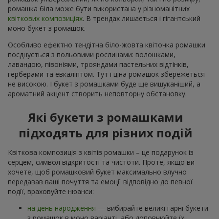
ромашка біла може бути використана у різноманітних
квіткових композиціях
. В трендах лишається і гігантський
моно букет з ромашок.
Особливо ефектно тендітна біло-жовта квіточка ромашки
поєднується з польовими рослинами: волошками,
лавандою, півоніями, трояндами пастельних відтінків,
герберами та евкаліптом. Тут і ціна ромашок збережеться
не високою. І букет з ромашками буде ще вишуканіший, а
ароматний акцент створить неповторну обстановку.
Які букети з ромашками
підходять для різних подій
Квіткова композиція з квітів ромашки – це подарунок із
серцем, символ відкритості та чистоти. Проте, якщо ви
хочете, щоб ромашковий букет максимально влучно
передавав ваші почуття та емоції відповідно до певної
події, враховуйте нюанси:
на день народження
— вибирайте великі гарні букети
з ромашок в моно варіанті, або доповнюйте їх