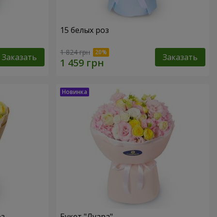
15 белых роз
1 824 грн
Заказать
Заказать
оз
Букет "Луара"