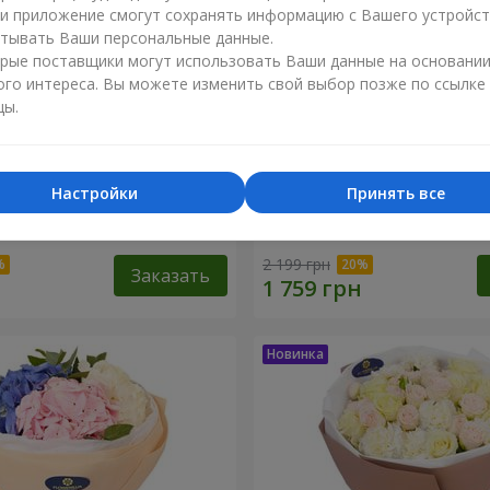
ли приложение смогут сохранять информацию с Вашего устройст
тывать Ваши персональные данные.
рые поставщики могут использовать Ваши данные на основани
ого интереса. Вы можете изменить свой выбор позже по ссылке
цы.
Настройки
Принять все
сеида"
15 желтых пионовидных 
2 199 грн
Заказать