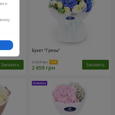
ва и
и
 внизу
роз
Букет "Грезы"
3 324 грн
Заказать
Заказать