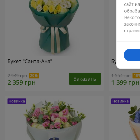
сайт и
обраба
Некото
законн
страни
Букет "Санта-Ана"
Букет "Пер
2 949 грн
1 554 грн
Заказать