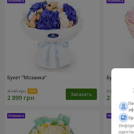
Букет "Мозаика"
Букет "Эфи
4 141 грн
3 679 грн
Заказать
Пе
эф
Хр
Информ
иденти