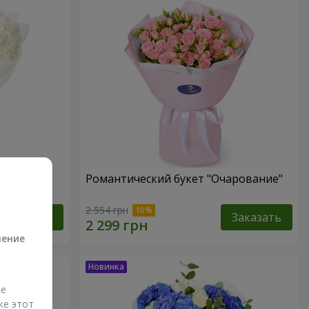
Романтический букет "Очарование"
а
2 554 грн
Заказать
Заказать
ление
ые
же этот