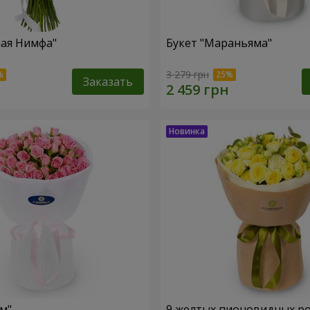
ная Нимфа"
Букет "Мараньяма"
3 279 грн
Заказать
м"
9 желтых пионовидных р