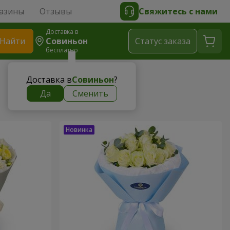
азины
Отзывы
Свяжитесь с нами
Доставка в
Найти
Совиньон
Cтатус заказа
бесплатно
Доставка в
Совиньон
?
Да
Сменить