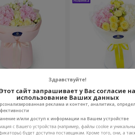
ра"
Букет "Монтана"
Здравствуйте!
Этот сайт запрашивает у Вас согласие н
2 427 грн
Заказать
использование Ваших данных
рсонализированная реклама и контент, аналитика, опреде
фективности
анение и/или доступ к информации на Вашем устройстве
ация с Вашего устройства (например, файлы cookie и уникальн
фикаторы) будет доступна поставщикам. Кроме того, они, а так