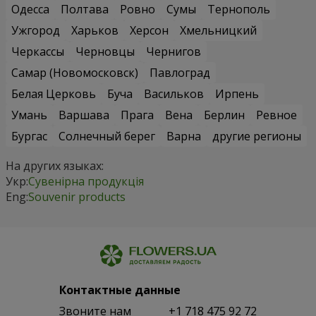
Одесса
Полтава
Ровно
Сумы
Тернополь
Ужгород
Харьков
Херсон
Хмельницкий
Черкассы
Черновцы
Чернигов
Самар (Новомосковск)
Павлоград
Белая Церковь
Буча
Васильков
Ирпень
Умань
Варшава
Прага
Вена
Берлин
Ревное
Бургас
Солнечный берег
Варна
другие регионы
На других языках:
Укр:
Сувенірна продукція
Eng:
Souvenir products
Контактные данные
Звоните нам
+1 718 475 92 72