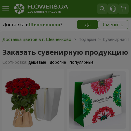
Доставка в
Шевченково
?
Да
Сменить
Доставка в
Шевченково
|
бесплатно
Доставка цветов в г. Шевченково
> Подарки > Сувенирная п
Заказать сувенирную продукцию
Cортировка:
дешевые
дорогие
популярные