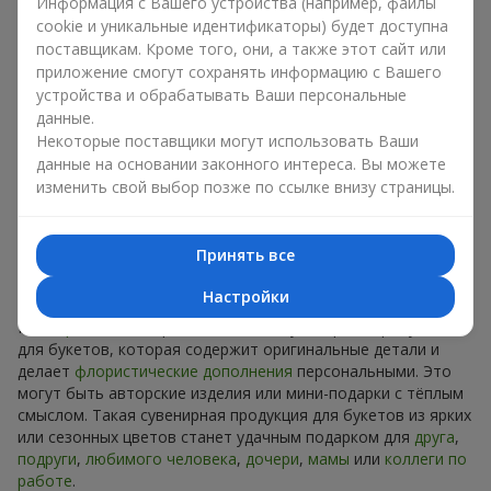
Сувениры к букетам на разные
Информация с Вашего устройства (например, файлы
cookie и уникальные идентификаторы) будет доступна
праздники
поставщикам. Кроме того, они, а также этот сайт или
приложение смогут сохранять информацию с Вашего
Праздник задаёт настроение, а сувенирная продукция для
устройства и обрабатывать Ваши персональные
букетов его подчёркивает. Именно поэтому сувениры к
данные.
цветам часто выбирают с учётом даты и события. В нашем
Некоторые поставщики могут использовать Ваши
ассортименте найдётся сувенирная продукция для букетов,
данные на основании законного интереса. Вы можете
которая подойдёт к любому празднику и может быть
изменить свой выбор позже по ссылке внизу страницы.
рассчитана на любой бюджет.
Сувенирная продукция к
Принять все
букетам на День рождения
Настройки
К
дню рождения
хорошо подходит сувенирная продукция
для букетов, которая содержит оригинальные детали и
делает
флористические дополнения
персональными. Это
могут быть авторские изделия или мини-подарки с тёплым
смыслом. Такая сувенирная продукция для букетов из ярких
или сезонных цветов станет удачным подарком для
друга
,
подруги
,
любимого человека
,
дочери
,
мамы
или
коллеги по
работе
.