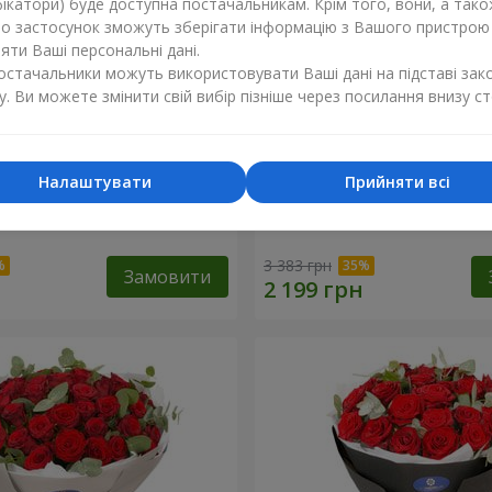
ікатори) буде доступна постачальникам. Крім того, вони, а тако
бо застосунок зможуть зберігати інформацію з Вашого пристрою
ти Ваші персональні дані.
постачальники можуть використовувати Ваші дані на підставі зак
у. Ви можете змінити свій вибір пізніше через посилання внизу ст
Налаштувати
Прийняти всі
х троянд з Пандою
19 червоних троянд з Ве
3 383 грн
Замовити