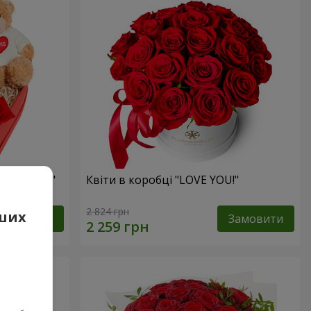
 презент"
Квіти в коробці "LOVE YOU!"
2 824 грн
аших
Замовити
Замовити