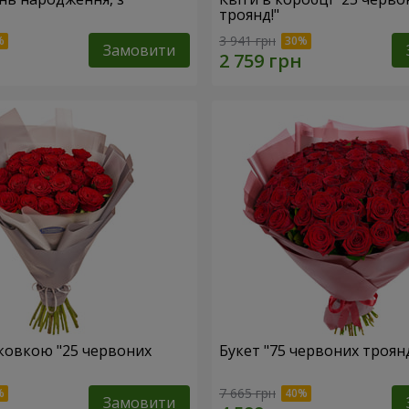
троянд!"
3 941 грн
Замовити
аковкою "25 червоних
Букет "75 червоних троян
7 665 грн
Замовити