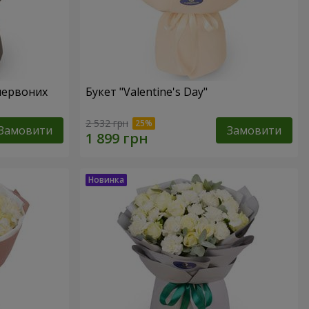
червоних
Букет "Valentine's Day"
2 532 грн
Замовити
Замовити