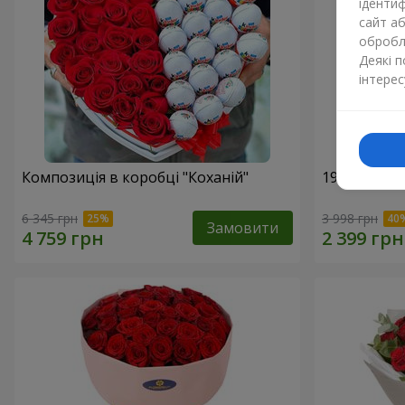
ідентиф
сайт а
обробля
Деякі 
інтерес
Композиція в коробці "Коханій"
19 червони
6 345 грн
3 998 грн
Замовити