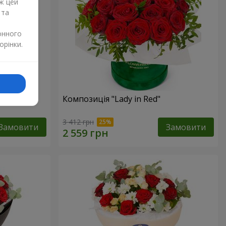
ж цей
 та
онного
орінки.
дмедиком
Композиція "Lady in Red"
3 412 грн
Замовити
Замовити