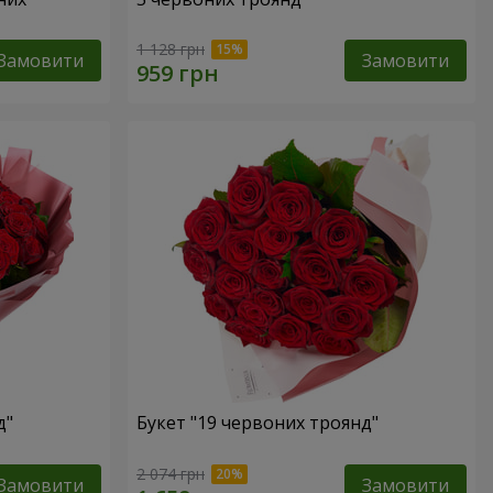
1 128 грн
Замовити
Замовити
д"
Букет "19 червоних троянд"
2 074 грн
Замовити
Замовити