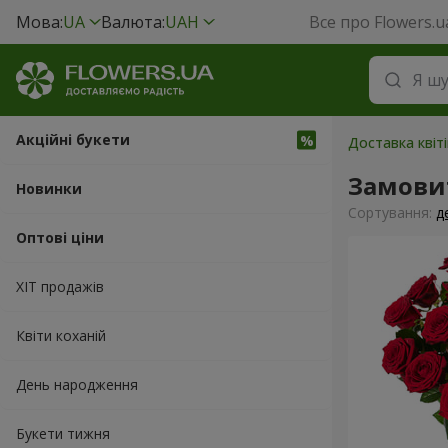
Мова:
UA
Валюта:
UAH
Все про Flowers.u
Акційні букети
Доставка квіті
Замови
Новинки
Сортування:
д
Оптові ціни
ХІТ продажів
Квіти коханій
День народження
Букети тижня