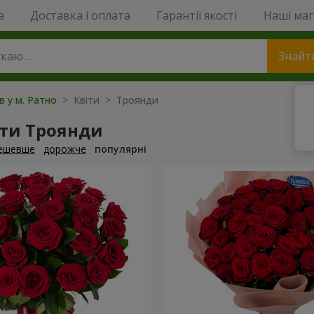
a
Доставка і оплата
Гарантії якості
Наші ма
Знайт
в у м. Ратно
> Квіти > Троянди
ти Троянди
ешевше
дорожче
популярні