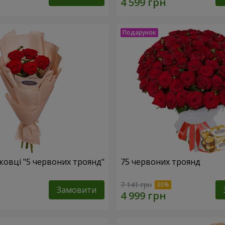
ковці "5 червоних троянд"
75 червоних троянд
7 141 грн
Замовити