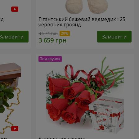
нд
Гігантський бежевий ведмедик і 25
червоних троянд
4 574 грн
Замовити
Замовити
них
5 червоних троянд