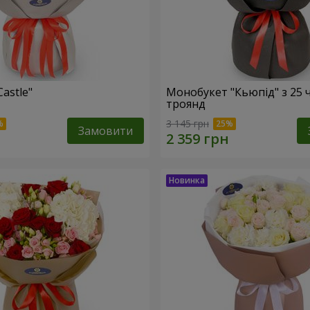
Castle"
Монобукет "Кьюпід" з 25 
троянд
3 145 грн
Замовити