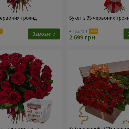
 червоних троянд
Букет з 35 червоних троя
4 152 грн
Замовити
ень народження, з
Квіти в коробці "25 черво