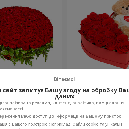
а троянда
Композиція "Зворушливий
Вітаємо!
2 332 грн
 сайт запитує Вашу згоду на обробку В
Замовити
даних
рсоналізована реклама, контент, аналітика, вимірювання
ективності
ереження і/або доступ до інформації на Вашому пристрої
ція з Вашого пристрою (наприклад, файли cookie та унікальні