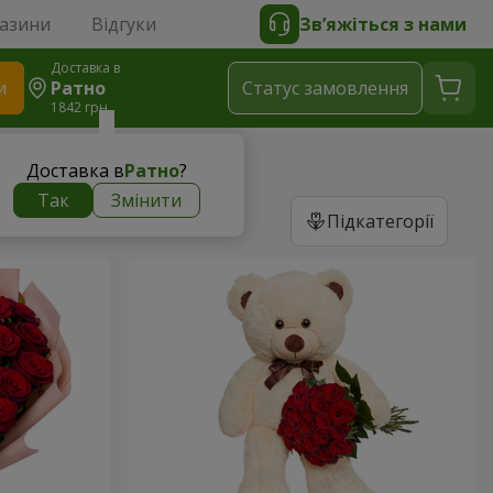
газини
Відгуки
Зв’яжіться з нами
Доставка в
и
Ратно
Статус замовлення
1842 грн
Доставка в
Ратно
?
Так
Змінити
Підкатегорії