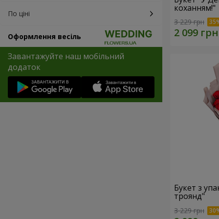
коханням!"
По ціні
3 229 грн
Оформлення весіль
Завантажуйте наш мобільний
додаток
Букет з уп
троянд"
3 229 грн