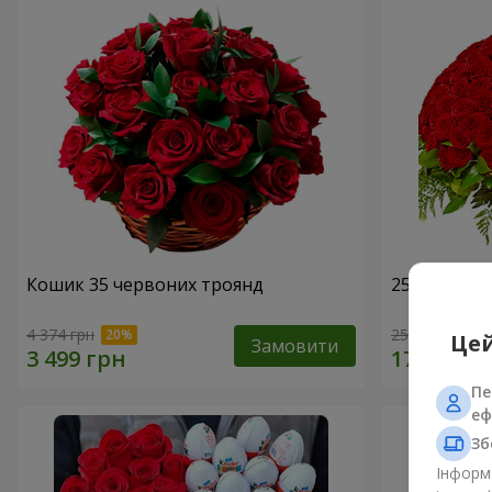
Кошик 35 червоних троянд
251 червон
4 374 грн
25 570 грн
Цей
Замовити
Пе
еф
Зб
Інформа