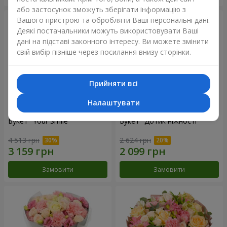
або застосунок зможуть зберігати інформацію з
Вашого пристрою та обробляти Ваші персональні дані.
Деякі постачальники можуть використовувати Ваші
дані на підставі законного інтересу. Ви можете змінити
свій вибір пізніше через посилання внизу сторінки.
Прийняти всі
Налаштувати
Букет "Your Smile"
Букет "Дотик ніжності"
4 513 грн
2 624 грн
Замовити
Замовити