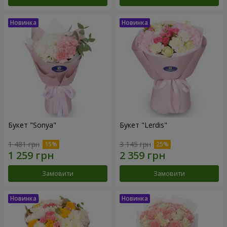
Букет "Sonya"
Букет "Lerdis"
1 481 грн
3 145 грн
Замовити
Замовити