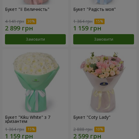
Букет "Її Величність"
Букет "Радість моя"
4 141 грн
1 364 грн
Замовити
Замовити
Букет "Kiku White" з 7
Букет "Coty Lady"
хризантем
1 364 грн
2 888 грн