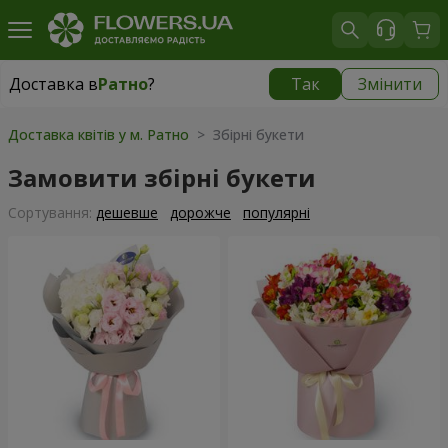
Доставка в
Ратно
?
Так
Змінити
Доставка в
Ратно
|
1842 грн
Доставка квітів у м. Ратно
> Збірні букети
Замовити збірні букети
Сортування:
дешевше
дорожче
популярні